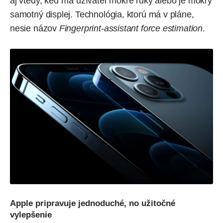
aj vtedy, keď má užívateľ mokré ruky alebo je mokrý
samotný displej. Technológia, ktorú má v pláne,
nesie názov
Fingerprint-assistant force estimation
.
Apple pripravuje jednoduché, no užitočné
vylepšenie