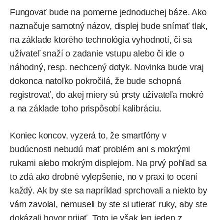
Fungovať bude na pomerne jednoduchej báze. Ako
naznačuje samotný názov, displej bude snímať tlak,
na základe ktorého technológia vyhodnotí, či sa
užívateľ snaží o zadanie vstupu alebo či ide o
náhodný, resp. nechcený dotyk. Novinka bude vraj
dokonca natoľko pokročilá, že bude schopná
registrovať, do akej miery sú prsty užívateľa mokré
a na základe toho prispôsobí kalibráciu.
Koniec koncov, vyzerá to, že smartfóny v
budúcnosti nebudú mať problém ani s mokrými
rukami alebo mokrým displejom. Na prvý pohľad sa
to zdá ako drobné vylepšenie, no v praxi to ocení
každý. Ak by ste sa napríklad sprchovali a niekto by
vám zavolal, nemuseli by ste si utierať ruky, aby ste
dokázali hovor prijať. Toto je však len jeden z