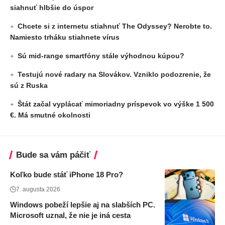
siahnuť hlbšie do úspor
Chcete si z internetu stiahnuť The Odyssey? Nerobte to.
Namiesto trháku stiahnete vírus
Sú mid-range smartfóny stále výhodnou kúpou?
Testujú nové radary na Slovákov. Vzniklo podozrenie, že
sú z Ruska
Štát začal vyplácať mimoriadny príspevok vo výške 1 500
€. Má smutné okolnosti
Bude sa vám páčiť
Koľko bude stáť iPhone 18 Pro?
7. augusta 2026
Windows pobeží lepšie aj na slabších PC.
Microsoft uznal, že nie je iná cesta