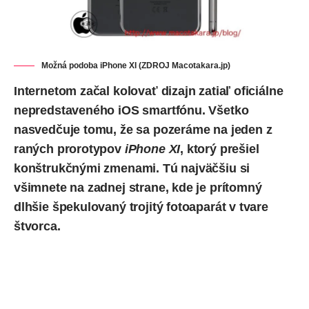
Možná podoba iPhone XI (ZDROJ
Macotakara.jp
)
Internetom začal kolovať dizajn zatiaľ oficiálne
nepredstaveného iOS smartfónu. Všetko
nasvedčuje tomu, že sa pozeráme na jeden z
raných prorotypov
iPhone XI
, ktorý prešiel
konštrukčnými zmenami. Tú najväčšiu si
všimnete na zadnej strane, kde je prítomný
dlhšie špekulovaný trojitý fotoaparát v tvare
štvorca.