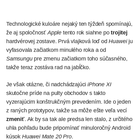
Technologické kuloáre nejaký ten týždeň
spomínajú
,
že aj spoločnosť
Apple
tento rok siahne po
trojitej
hardvérovej zostave. Prvá vlajková loď od
Huawei
ju
vyfasovala začiatkom minulého roka a od
Samsungu
pre zmenu začiatkom toho súčasného,
takže teraz zostáva rad na jabĺčko.
Je však otázne, či nadchádzajúci
iPhone XI
skutočne príde na pulty obchodov s takto
vyzerajúcim konštrukčným prevedením. Ide o jeden
z raných prototypov, takže sa môže ešte veľa vecí
zmeniť
. Ak by sa tak ale predsa len stalo, z určitého
uhla pohľadu bude pripomínať minuloročný Android
kúsok
Huawei Mate 20 Pro
.