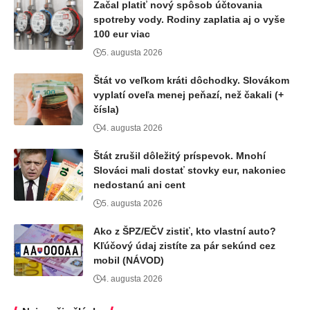
Začal platiť nový spôsob účtovania
spotreby vody. Rodiny zaplatia aj o vyše
100 eur viac
5. augusta 2026
Štát vo veľkom kráti dôchodky. Slovákom
vyplatí oveľa menej peňazí, než čakali (+
čísla)
4. augusta 2026
Štát zrušil dôležitý príspevok. Mnohí
Slováci mali dostať stovky eur, nakoniec
nedostanú ani cent
5. augusta 2026
Ako z ŠPZ/EČV zistiť, kto vlastní auto?
Kľúčový údaj zistíte za pár sekúnd cez
mobil (NÁVOD)
4. augusta 2026