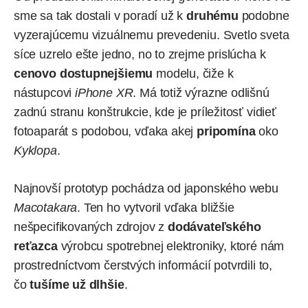
sme sa tak dostali v poradí už k
druhému
podobne
vyzerajúcemu vizuálnemu prevedeniu. Svetlo sveta
síce uzrelo ešte jedno, no to zrejme prislúcha k
cenovo dostupnejšiemu
modelu, čiže k
nástupcovi
iPhone XR
. Má totiž výrazne odlišnú
zadnú stranu konštrukcie, kde je príležitosť vidieť
fotoaparát s podobou, vďaka akej
pripomína
oko
Kyklopa
.
Najnovší prototyp
pochádza
od japonského webu
Macotakara
. Ten ho vytvoril vďaka bližšie
nešpecifikovaných zdrojov z
dodávateľského
reťazca
výrobcu spotrebnej elektroniky, ktoré nám
prostredníctvom čerstvých informácií potvrdili to,
čo
tušíme už dlhšie
.