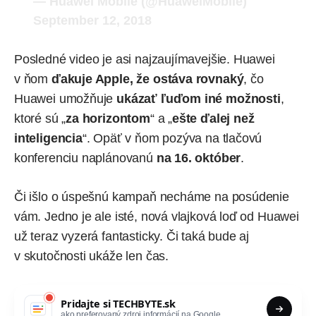
— Huawei Mobile (@HuaweiMobile)
September 12, 2018
Posledné video je asi najzaujímavejšie. Huawei
v ňom
ďakuje Apple, že ostáva rovnaký
, čo
Huawei umožňuje
ukázať ľuďom iné možnosti
,
ktoré sú „
za horizontom
“ a „
ešte ďalej než
inteligencia
“. Opäť v ňom pozýva na tlačovú
konferenciu naplánovanú
na 16. október
.
Či išlo o úspešnú kampaň necháme na posúdenie
vám. Jedno je ale isté, nová vlajková loď od Huawei
už teraz vyzerá fantasticky. Či taká bude aj
v skutočnosti ukáže len čas.
Pridajte si
TECHBYTE.sk
ako preferovaný zdroj informácií na Google