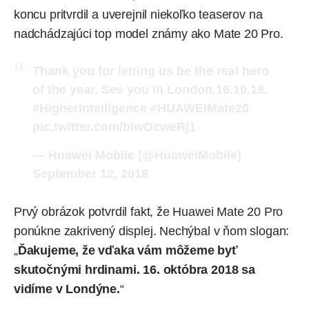
koncu pritvrdil a uverejnil niekoľko teaserov na
nadchádzajúci top model známy ako Mate 20 Pro.
Thank you for letting us be the real hero
of the year. See you in London.16.10.18.
#HigherIntelligence
#HUAWEIMate20
pic.twitter.com/blwOcweRj1
— Huawei Mobile (@HuaweiMobile)
September 12, 2018
Prvý obrázok potvrdil fakt, že
Huawei Mate 20 Pro
ponúkne zakrivený displej. Nechýbal v ňom slogan:
„
Ďakujeme, že vďaka vám môžeme byť
skutočnými hrdinami. 16. októbra 2018 sa
vidíme v Londýne.
“