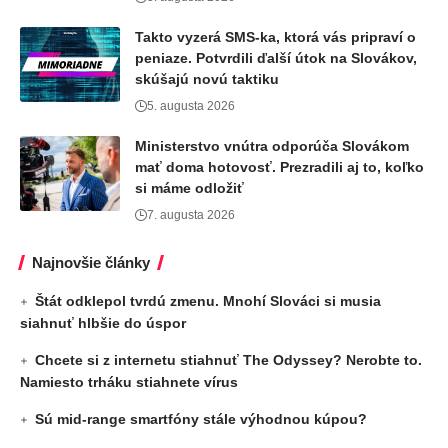
Takto vyzerá SMS-ka, ktorá vás pripraví o
peniaze. Potvrdili ďalší útok na Slovákov,
skúšajú novú taktiku
5. augusta 2026
Ministerstvo vnútra odporúča Slovákom
mať doma hotovosť. Prezradili aj to, koľko
si máme odložiť
7. augusta 2026
Najnovšie články
Štát odklepol tvrdú zmenu. Mnohí Slováci si musia
siahnuť hlbšie do úspor
Chcete si z internetu stiahnuť The Odyssey? Nerobte to.
Namiesto trháku stiahnete vírus
Sú mid-range smartfóny stále výhodnou kúpou?