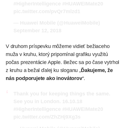
#HigherIntelligence
#HUAWEIMate20
pic.twitter.com/pvQr7mlzd1
— Huawei Mobile (@HuaweiMobile)
September 12, 2018
V druhom príspevku môžeme vidieť bežiaceho
muža v kruhu, ktorý pripomínal grafiku využitú
počas prezentácie Apple. Bežec sa po čase vytrhol
z kruhu a bežal ďalej ku sloganu „
Ďakujeme, že
nás podporujete ako inovátorov
“.
Thank you for keeping things the same.
See you in London. 16.10.18
#HigherIntelligence
#HUAWEIMate20
pic.twitter.com/ZhZHj9Xg3s