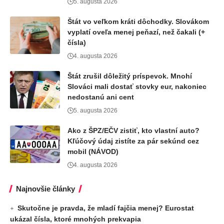
5. augusta 2026
Štát vo veľkom kráti dôchodky. Slovákom
vyplatí oveľa menej peňazí, než čakali (+
čísla)
4. augusta 2026
Štát zrušil dôležitý príspevok. Mnohí
Slováci mali dostať stovky eur, nakoniec
nedostanú ani cent
5. augusta 2026
Ako z ŠPZ/EČV zistiť, kto vlastní auto?
Kľúčový údaj zistíte za pár sekúnd cez
mobil (NÁVOD)
4. augusta 2026
Najnovšie články
Skutočne je pravda, že mladí fajčia menej? Eurostat
ukázal čísla, ktoré mnohých prekvapia