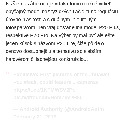
Nižšie na záberoch je vďaka tomu možné vidieť
obyčajný model bez fyzických tlačidiel na reguláciu
úrovne hlasitosti a s duálnym, nie trojitým
fotoaparátom. Ten vraj dostane iba model P20 Plus,
respektíve P20 Pro. Na výber by mal byť ale ešte
jeden kúsok s názvom P20 Lite, čiže pôjde o
cenovo dostupnejšiu alternatívu so slabším
hardvérom či lacnejšou konštrukciou.
Exclusive: First pictures of the
#huawei
P20
#leak
, could feature 3 cameras
https://t.co/1KFMWSV2Po
pic.twitter.com/HemZky2H8u
— Android Authority (@AndroidAuth)
February 21, 2018