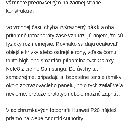
všimnete predovšetkým na zadnej strane
konštrukcie.
Vo vrchnej časti chýba zvýraznený pásik a oba
prítomné fotoaparáty zase vzbudzujú dojem, že sú
fyzicky rozmernejšie. Rovnako sa dajú očakávať
oblejšie krivky alebo ostrejšie rohy, vďaka čomu
tento high-end smartfón pripomína tvar Galaxy
Note8 z dielne Samsungu. Do úvahy tu,
samozrejme, pripadajú aj badateľne tenšie rámiky
okolo zobrazovacieho panelu, no o tých zatiaľ veľa
nevieme, pretože prototyp nebolo možné zapnúť.
Viac chrumkavých fotografií Huawei P20 nájdeš
priamo na webe
AndroidAuthority
.