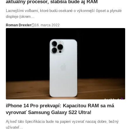
aktuálny procesor, slabšia bude aj RAM
Lacnejšími voľbami, ktoré budú osekané o výkonnejší čipset a plynulé
displeje (okrem…
Roman Drexler
16. marca 2022
iPhone 14 Pro prekvapí: Kapacitou RAM sa má
vyrovnať Samsung Galaxy S22 Ultra!
Aj keď táto špecifikácia bude na papieri vyzerať naozaj dobre, bežný
užívateľ…