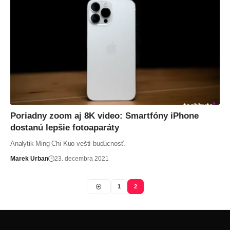
Poriadny zoom aj 8K video: Smartfóny iPhone
dostanú lepšie fotoaparáty
Analytik Ming-Chi Kuo veští budúcnosť.
Marek Urban
23. decembra 2021
1
2