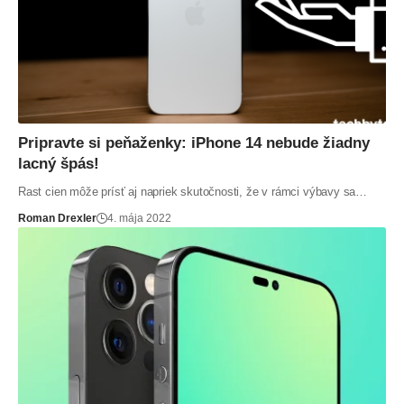
Pripravte si peňaženky: iPhone 14 nebude žiadny
lacný špás!
Rast cien môže prísť aj napriek skutočnosti, že v rámci výbavy sa…
Roman Drexler
4. mája 2022