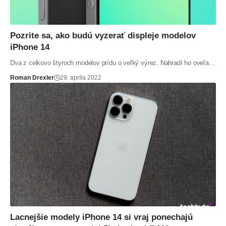
Pozrite sa, ako budú vyzerať displeje modelov
iPhone 14
Dva z celkovo štyroch modelov prídu o veľký výrez. Nahradí ho oveľa…
Roman Drexler
29. apríla 2022
Lacnejšie modely iPhone 14 si vraj ponechajú