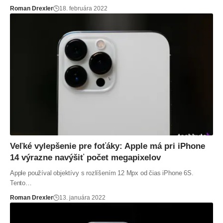
Roman Drexler
18. februára 2022
Veľké vylepšenie pre foťáky: Apple má pri iPhone
14 výrazne navýšiť počet megapixelov
Apple používal objektívy s rozlíšením 12 Mpx od čias iPhone 6S.
Tento…
Roman Drexler
13. januára 2022