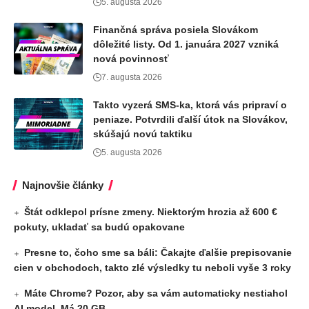
5. augusta 2026
Finančná správa posiela Slovákom
dôležité listy. Od 1. januára 2027 vzniká
nová povinnosť
7. augusta 2026
Takto vyzerá SMS-ka, ktorá vás pripraví o
peniaze. Potvrdili ďalší útok na Slovákov,
skúšajú novú taktiku
5. augusta 2026
Najnovšie články
Štát odklepol prísne zmeny. Niektorým hrozia až 600 €
pokuty, ukladať sa budú opakovane
Presne to, čoho sme sa báli: Čakajte ďalšie prepisovanie
cien v obchodoch, takto zlé výsledky tu neboli vyše 3 roky
Máte Chrome? Pozor, aby sa vám automaticky nestiahol
AI model. Má 20 GB