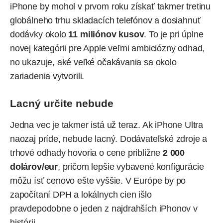
iPhone by mohol v prvom roku získať takmer tretinu
globálneho trhu skladacích telefónov a dosiahnuť
dodávky okolo
11 miliónov kusov
. To je pri úplne
novej kategórii pre Apple veľmi ambiciózny odhad,
no ukazuje, aké veľké očakávania sa okolo
zariadenia vytvorili.
Lacný určite nebude
Jedna vec je takmer istá už teraz. Ak iPhone Ultra
naozaj príde, nebude lacný. Dodávateľské zdroje a
trhové odhady hovoria o cene približne
2 000
dolárov/eur
, pričom lepšie vybavené konfigurácie
môžu ísť cenovo ešte vyššie. V Európe by po
započítaní DPH a lokálnych cien išlo
pravdepodobne o jeden z najdrahších iPhonov v
histórii.