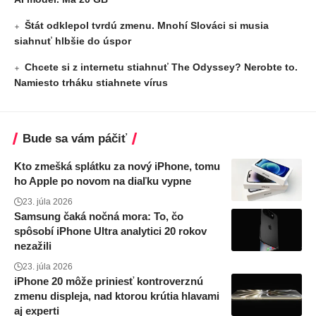
Štát odklepol tvrdú zmenu. Mnohí Slováci si musia
siahnuť hlbšie do úspor
Chcete si z internetu stiahnuť The Odyssey? Nerobte to.
Namiesto trháku stiahnete vírus
Bude sa vám páčiť
Kto zmešká splátku za nový iPhone, tomu
ho Apple po novom na diaľku vypne
23. júla 2026
Samsung čaká nočná mora: To, čo
spôsobí iPhone Ultra analytici 20 rokov
nezažili
23. júla 2026
iPhone 20 môže priniesť kontroverznú
zmenu displeja, nad ktorou krútia hlavami
aj experti