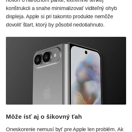
hovorí o náročnom pánte, extrémne tenkej
konštrukcii a snahe minimalizovať viditeľný ohyb
displeja. Apple si pri takomto produkte nemôže
dovoliť štart, ktorý by pôsobil nedotiahnuto.
Môže ísť aj o šikovný ťah
Oneskorenie nemusí byť pre Apple len problém. Ak