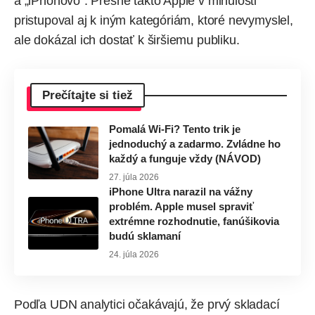
a „iPhonovo“. Presne takto Apple v minulosti
pristupoval aj k iným kategóriám, ktoré nevymyslel,
ale dokázal ich dostať k širšiemu publiku.
Prečítajte si tiež
Pomalá Wi-Fi? Tento trik je
jednoduchý a zadarmo. Zvládne ho
každý a funguje vždy (NÁVOD)
27. júla 2026
iPhone Ultra narazil na vážny
problém. Apple musel spraviť
extrémne rozhodnutie, fanúšikovia
budú sklamaní
24. júla 2026
Podľa UDN analytici očakávajú, že prvý skladací