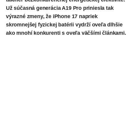
Už súčasná generácia A19 Pro priniesla tak
výrazné zmeny, že
iPhone 17
napriek
skromnejšej fyzickej batérii vydrží oveľa dlhšie
ako mnohí konkurenti s oveľa väčšími článkami.