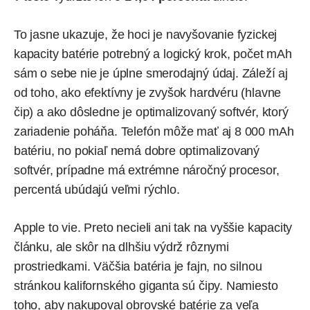
To jasne ukazuje, že hoci je navyšovanie fyzickej
kapacity batérie potrebný a logický krok, počet mAh
sám o sebe nie je úplne smerodajný údaj. Záleží aj
od toho, ako efektívny je zvyšok hardvéru (hlavne
čip) a ako dôsledne je optimalizovaný softvér, ktorý
zariadenie poháňa. Telefón môže mať aj 8 000 mAh
batériu, no pokiaľ nemá dobre optimalizovaný
softvér, prípadne má extrémne náročný procesor,
percentá ubúdajú veľmi rýchlo.
Apple to vie. Preto necieli ani tak na vyššie kapacity
článku, ale skôr na dlhšiu výdrž rôznymi
prostriedkami. Väčšia batéria je fajn, no silnou
stránkou kalifornského giganta sú čipy. Namiesto
toho, aby nakupoval obrovské batérie za veľa