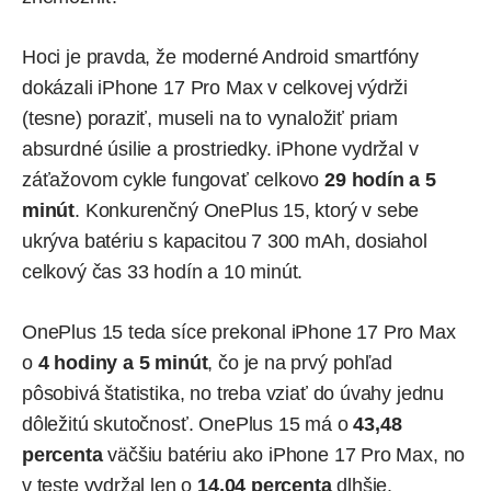
Hoci je pravda, že moderné Android smartfóny
dokázali iPhone 17 Pro Max v celkovej výdrži
(tesne) poraziť, museli na to vynaložiť priam
absurdné úsilie a prostriedky. iPhone vydržal v
záťažovom cykle fungovať celkovo
29 hodín a 5
minút
. Konkurenčný OnePlus 15, ktorý v sebe
ukrýva batériu s kapacitou 7 300 mAh, dosiahol
celkový čas 33 hodín a 10 minút.
OnePlus 15 teda síce prekonal iPhone 17 Pro Max
o
4 hodiny a 5 minút
, čo je na prvý pohľad
pôsobivá štatistika, no treba vziať do úvahy jednu
dôležitú skutočnosť. OnePlus 15 má o
43,48
percenta
väčšiu batériu ako iPhone 17 Pro Max, no
v teste vydržal len o
14,04 percenta
dlhšie.