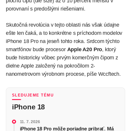
plochu čipu (die size) až o 10 percent menšiu v
porovnaní s predošlými riešeniami.
Skutočná revolúcia v tejto oblasti nás však údajne
ešte len čaká, a to konkrétne s príchodom modelov
iPhone 18 Pro na jeseň tohto roka. Srdcom týchto
smartfónov bude procesor
Apple A20 Pro
, ktorý
bude historicky vôbec prvým komerčným čipom z
dielne Apple založený na pokročilom 2-
nanometrovom výrobnom procese,
píše
Wccftech.
SLEDUJEME TÉMU
iPhone 18
11. 7. 2026
iPhone 18 Pro môže poriadne pribrať. Má