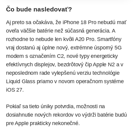
Čo bude nasledovať?
Aj preto sa očakáva, že iPhone 18 Pro nebudú mať
oveľa väčšie batérie než súčasná generácia. A
rozhodne to nebude len kvôli A20 Pro. Smartfóny
vraj dostanú aj úplne nový, extrémne úsporný 5G
modem s označením C2, nové typy energeticky
efektívnych displejov, bezdrôtový čip Apple N2 a v
neposlednom rade vylepšenú verziu technológie
Liquid Glass priamo v novom operačnom systéme
iOS 27.
Pokiaľ sa tieto úniky potvrdia, možnosti na
dosiahnutie nových rekordov vo výdrži batérie budú
pre Apple prakticky nekonečné.