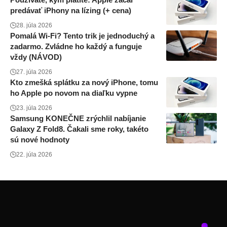
predávať iPhony na lízing (+ cena)
28. júla 2026
Pomalá Wi-Fi? Tento trik je jednoduchý a
zadarmo. Zvládne ho každý a funguje
vždy (NÁVOD)
27. júla 2026
Kto zmešká splátku za nový iPhone, tomu
ho Apple po novom na diaľku vypne
23. júla 2026
Samsung KONEČNE zrýchlil nabíjanie
Galaxy Z Fold8. Čakali sme roky, takéto
sú nové hodnoty
22. júla 2026