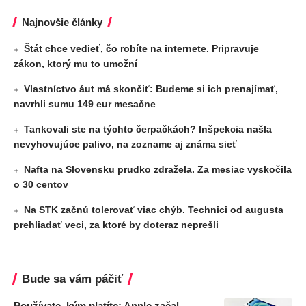
Najnovšie články
Štát chce vedieť, čo robíte na internete. Pripravuje
zákon, ktorý mu to umožní
Vlastníctvo áut má skončiť: Budeme si ich prenajímať,
navrhli sumu 149 eur mesačne
Tankovali ste na týchto čerpačkách? Inšpekcia našla
nevyhovujúce palivo, na zozname aj známa sieť
Nafta na Slovensku prudko zdražela. Za mesiac vyskočila
o 30 centov
Na STK začnú tolerovať viac chýb. Technici od augusta
prehliadať veci, za ktoré by doteraz neprešli
Bude sa vám páčiť
Používate, kým platíte: Apple začal