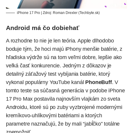
iPhone 17 Pro | Zdroj: Roman Drexler (Techbyte.sk)
Android má čo dobiehať
A rozhodne to nie je len teória. Apple dlhodobo
boduje tým, že hoci majú iPhony menšie batérie, z
hľadiska výdrže sú na tom veľmi dobre, lepšie ako
veľká časť konkurencie. Jedným z dôkazov je
detailný záťažový test vybíjania batérie, ktorý
vykonal populárny YouTube kanál
PhoneBuff
. V
tomto teste sa súčasná generácia v podobe iPhone
17 Pro Max postavila najnovším vlajkám zo sveta
Androidu, ktoré sú po zuby vyzbrojené modernými
kremíkovo-uhlíkovými batériami
a ktorých
parametre naznačujú, že by mali “jabĺčko” totálne
znemožniť.