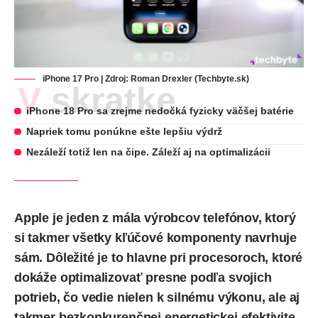
iPhone 17 Pro | Zdroj: Roman Drexler (Techbyte.sk)
V skratke
iPhone 18 Pro sa zrejme nedočká fyzicky väčšej batérie
Napriek tomu ponúkne ešte lepšiu výdrž
Nezáleží totiž len na čipe. Záleží aj na optimalizácii
Apple
je jeden z mála výrobcov telefónov, ktorý
si takmer všetky kľúčové komponenty navrhuje
sám. Dôležité je to hlavne pri procesoroch, ktoré
dokáže optimalizovať presne podľa svojich
potrieb, čo vedie nielen k silnému výkonu, ale aj
takmer bezkonkurenčnej energetickej efektivite.