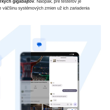
ľkých gigabajtov
. Naopak, pre testerov je
e väčšinu systémových zmien už ich zariadenia