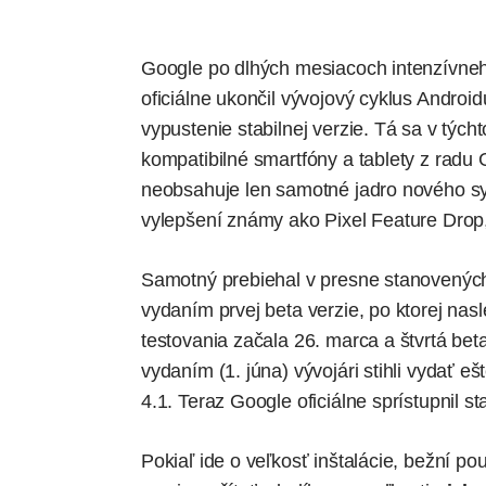
Google po dlhých mesiacoch intenzívneho
oficiálne ukončil vývojový cyklus Android
vypustenie stabilnej verzie. Tá sa v tých
kompatibilné smartfóny a tablety z radu 
neobsahuje len samotné jadro nového sys
vylepšení známy ako Pixel Feature Drop
Samotný prebiehal v presne stanovených 
vydaním prvej beta verzie, po ktorej nasl
testovania začala 26. marca a štvrtá beta
vydaním (1. júna) vývojári stihli vydať 
4.1. Teraz Google oficiálne sprístupnil st
Pokiaľ ide o veľkosť inštalácie, bežní po