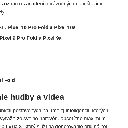
ho zoznamu zariadení oprávnených na inštaláciu
ly:
 XL, Pixel 10 Pro Fold a Pixel 10a
 Pixel 9 Pro Fold a Pixel 9a
l Fold
nie hudby a videa
kcií postavených na umelej inteligencii, ktorých
vyťažiť zo svojho hardvéru absolútne maximum.
oja
Lyria 3
, ktorý slúži na generovanie originálnej