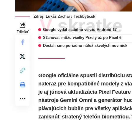
Zdroj: Lukáš Zachar / Techbyte.sk
V skratke
Google vydal stabilnú verziu Android 17
Zdieľať
Sťahovať môžu všetky Pixely až po Pixel 6
Dostali sme poriadnu nálož skvelých noviniek
Google oficiálne spustil distribúciu 
nateraz pre kompatibilné modely z vla
je aj júnová aktualizácia Pixel Featur
nástroje Gemini Omni a generátor hud
plávajúcich bublín pre všetky aplikác
zamknúť stratený telefón biometriou. T