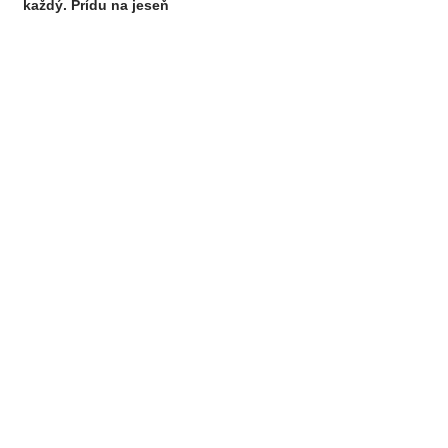
každý. Prídu na jeseň