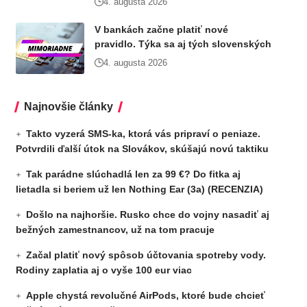
4. augusta 2026
V bankách začne platiť nové
pravidlo. Týka sa aj tých slovenských
4. augusta 2026
Najnovšie články
Takto vyzerá SMS-ka, ktorá vás pripraví o peniaze.
Potvrdili ďalší útok na Slovákov, skúšajú novú taktiku
Tak parádne slúchadlá len za 99 €? Do fitka aj
lietadla si beriem už len Nothing Ear (3a) (RECENZIA)
Došlo na najhoršie. Rusko chce do vojny nasadiť aj
bežných zamestnancov, už na tom pracuje
Začal platiť nový spôsob účtovania spotreby vody.
Rodiny zaplatia aj o vyše 100 eur viac
Apple chystá revolučné AirPods, ktoré bude chcieť