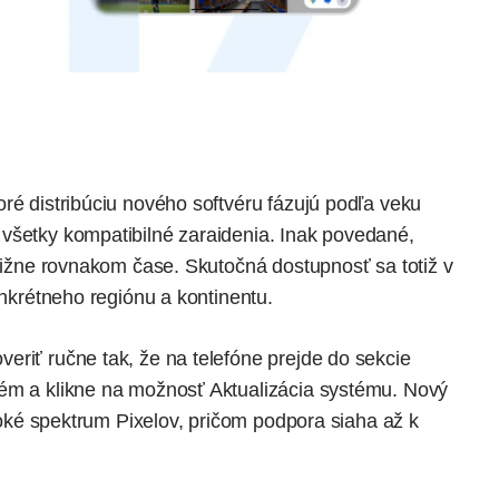
ré distribúciu nového softvéru fázujú podľa veku
všetky kompatibilné zaraidenia. Inak povedané,
bližne rovnakom čase. Skutočná dostupnosť sa totiž v
konkrétneho regiónu a kontinentu.
eriť ručne tak, že na telefóne prejde do sekcie
tém a klikne na možnosť Aktualizácia systému. Nový
iroké spektrum Pixelov, pričom podpora siaha až k