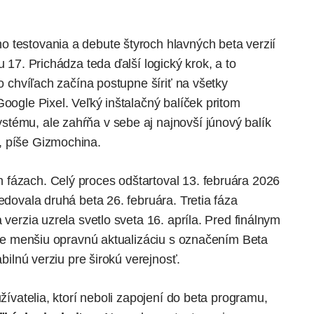
 testovania a debute štyroch hlavných beta verzií
u 17. Prichádza teda ďalší logický krok, a to
to chvíľach začína postupne šíriť na všetky
Google Pixel. Veľký inštalačný balíček pritom
tému, ale zahŕňa v sebe aj najnovší júnový balík
,
píše
Gizmochina.
fázach. Celý proces odštartoval 13. februára 2026
edovala druhá beta 26. februára. Tretia fáza
 verzia uzrela svetlo sveta 16. apríla. Pred finálnym
ešte menšiu opravnú aktualizáciu s označením Beta
abilnú verziu pre širokú verejnosť.
užívatelia, ktorí neboli zapojení do beta programu,