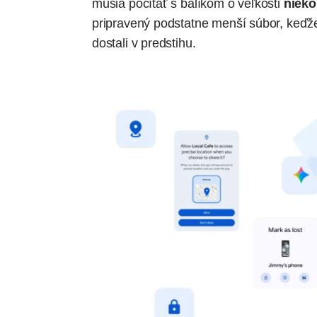
musia počítať s balíkom o veľkosti
nieko
pripravený podstatne menší súbor, keďž
dostali v predstihu.