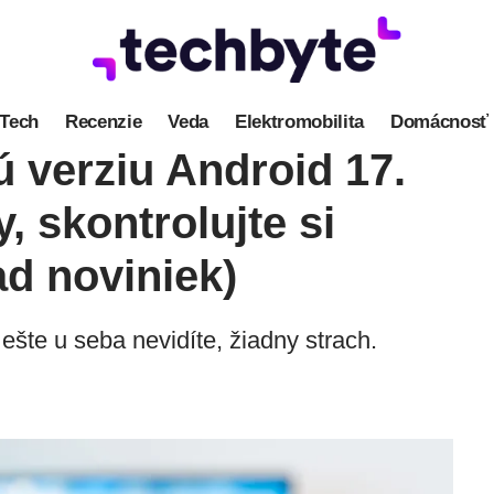
Tech
Recenzie
Veda
Elektromobilita
Domácnosť
ú verziu Android 17.
, skontrolujte si
ad noviniek)
 ešte u seba nevidíte, žiadny strach.