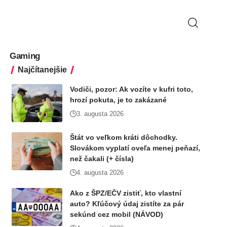
Gaming
Najčítanejšie
Vodiči, pozor: Ak vozíte v kufri toto,
hrozí pokuta, je to zakázané
3. augusta 2026
Štát vo veľkom kráti dôchodky.
Slovákom vyplatí oveľa menej peňazí,
než čakali (+ čísla)
4. augusta 2026
Ako z ŠPZ/EČV zistiť, kto vlastní
auto? Kľúčový údaj zistíte za pár
sekúnd cez mobil (NÁVOD)