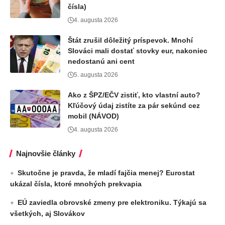
čísla)
4. augusta 2026
Štát zrušil dôležitý príspevok. Mnohí
Slováci mali dostať stovky eur, nakoniec
nedostanú ani cent
5. augusta 2026
Ako z ŠPZ/EČV zistiť, kto vlastní auto?
Kľúčový údaj zistíte za pár sekúnd cez
mobil (NÁVOD)
4. augusta 2026
Najnovšie články
Skutočne je pravda, že mladí fajčia menej? Eurostat
ukázal čísla, ktoré mnohých prekvapia
EÚ zaviedla obrovské zmeny pre elektroniku. Týkajú sa
všetkých, aj Slovákov