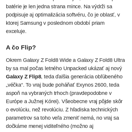
batérie je len jedna strana mince. Na výdrži sa
podpisuje aj optimalizácia softvéru, čo je oblasť, v
ktorej Samsung v poslednom období priam
exceluje.
A čo Flip?
Okrem Galaxy Z Fold8 Wide a Galaxy Z Fold8 Ultra
by sa mal počas letného Unpacked ukázať aj nový
Galaxy Z Flip8
, teda ďalšia generácia obľúbeného
„véčka“. To vraj bude poháňať
Exynos 2600
, teda
aspoň na vybraných trhoch (pravdepodobne v
Európe a Južnej Kórei). Všeobecne vraj pôjde skôr
o evolúciu, než revolúciu. Z hľadiska technických
parametrov sa toho veľa zmeniť nemá, no vraj sa
dočkáme menej viditeľného (možno aj