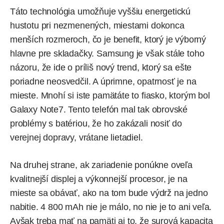
Táto technológia umožňuje vyššiu energetickú
hustotu pri nezmenených, miestami dokonca
menších rozmeroch, čo je benefit, ktorý je výborný
hlavne pre skladačky. Samsung je však stále toho
názoru, že ide o príliš nový trend, ktorý sa ešte
poriadne neosvedčil. A úprimne, opatrnosť je na
mieste. Mnohí si iste pamätáte to fiasko, ktorým bol
Galaxy Note7. Tento telefón mal tak obrovské
problémy s batériou, že ho zakázali nosiť do
verejnej dopravy, vrátane lietadiel.
Na druhej strane, ak zariadenie ponúkne oveľa
kvalitnejší displej a výkonnejší procesor, je na
mieste sa obávať, ako na tom bude výdrž na jedno
nabitie. 4 800 mAh nie je málo, no nie je to ani veľa.
Avšak treba mať na pamäti aj to, že surová kapacita