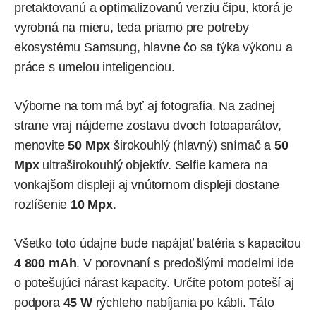
pretaktovanú a optimalizovanú verziu čipu, ktorá je
vyrobná na mieru, teda priamo pre potreby
ekosystému Samsung, hlavne čo sa týka výkonu a
práce s umelou inteligenciou.
Výborne na tom má byť aj fotografia. Na zadnej
strane vraj nájdeme zostavu dvoch fotoaparátov,
menovite
50 Mpx
širokouhlý (hlavný) snímač a
50
Mpx
ultraširokouhlý objektív. Selfie kamera na
vonkajšom displeji aj vnútornom displeji dostane
rozlíšenie
10 Mpx
.
Všetko toto údajne bude napájať batéria s kapacitou
4 800 mAh
. V porovnaní s predošlými modelmi ide
o potešujúci nárast kapacity. Určite potom poteší aj
podpora
45 W
rýchleho nabíjania po kábli. Táto