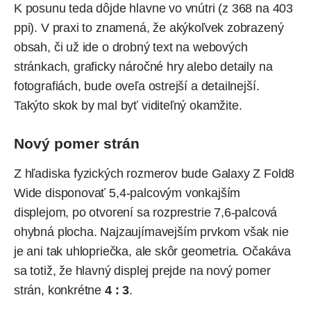
K posunu teda dôjde hlavne vo vnútri (z 368 na 403
ppi). V praxi to znamená, že akýkoľvek zobrazený
obsah, či už ide o drobný text na webových
stránkach, graficky náročné hry alebo detaily na
fotografiách, bude oveľa ostrejší a detailnejší.
Takýto skok by mal byť viditeľný okamžite.
Nový pomer strán
Z hľadiska fyzických rozmerov bude Galaxy Z Fold8
Wide disponovať 5,4-palcovým vonkajším
displejom, po otvorení sa rozprestrie 7,6-palcová
ohybná plocha. Najzaujímavejším prvkom však nie
je ani tak uhlopriečka, ale skôr geometria. Očakáva
sa totiž, že hlavný displej prejde na nový pomer
strán, konkrétne
4 : 3
.