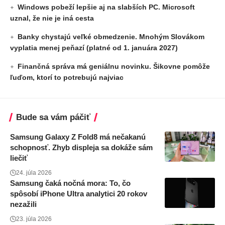
Windows pobeží lepšie aj na slabších PC. Microsoft
uznal, že nie je iná cesta
Banky chystajú veľké obmedzenie. Mnohým Slovákom
vyplatia menej peňazí (platné od 1. januára 2027)
Finančná správa má geniálnu novinku. Šikovne pomôže
ľuďom, ktorí to potrebujú najviac
Bude sa vám páčiť
Samsung Galaxy Z Fold8 má nečakanú
schopnosť. Zhyb displeja sa dokáže sám
liečiť
24. júla 2026
Samsung čaká nočná mora: To, čo
spôsobí iPhone Ultra analytici 20 rokov
nezažili
23. júla 2026