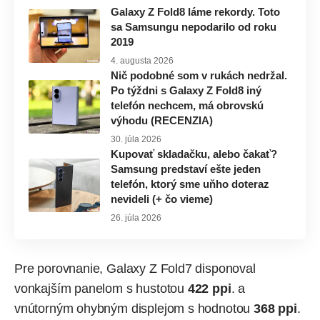
Galaxy Z Fold8 láme rekordy. Toto
sa Samsungu nepodarilo od roku
2019
4. augusta 2026
Nič podobné som v rukách nedržal.
Po týždni s Galaxy Z Fold8 iný
telefón nechcem, má obrovskú
výhodu (RECENZIA)
30. júla 2026
Kupovať skladačku, alebo čakať?
Samsung predstaví ešte jeden
telefón, ktorý sme uňho doteraz
nevideli (+ čo vieme)
26. júla 2026
Pre porovnanie, Galaxy Z Fold7 disponoval
vonkajším panelom s hustotou
422 ppi
. a
vnútorným ohybným displejom s hodnotou
368 ppi
.