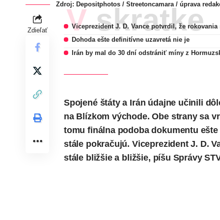
Zdroj:
Depositphotos
/ Streetoncamara / úprava redak
V skratke
Viceprezident J. D. Vance potvrdil, že rokovania 
Zdieľať
Dohoda ešte definitívne uzavretá nie je
Irán by mal do 30 dní odstrániť míny z Hormuzs
Spojené štáty a Irán údajne učinili d
na Blízkom východe. Obe strany sa vr
tomu finálna podoba dokumentu ešte n
stále pokračujú. Viceprezident J. D. V
stále bližšie a bližšie,
píšu
Správy ST