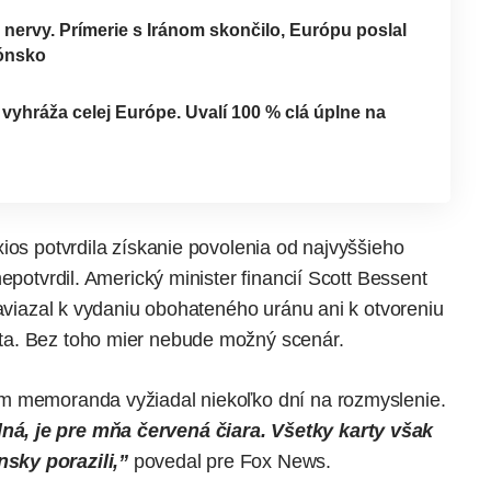
 nervy. Prímerie s Iránom skončilo, Európu poslal
rónsko
yhráža celej Európe. Uvalí 100 % clá úplne na
ios potvrdila získanie povolenia od najvyššieho
epotvrdil. Americký minister financií Scott Bessent
zaviazal k vydaniu obohateného uránu ani k otvoreniu
ta. Bez toho mier nebude možný scenár.
m memoranda vyžiadal niekoľko dní na rozmyslenie.
á, je pre mňa červená čiara. Všetky karty však
sky porazili,”
povedal pre Fox News.