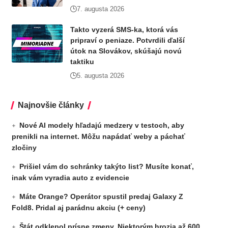
7. augusta 2026
Takto vyzerá SMS-ka, ktorá vás
pripraví o peniaze. Potvrdili ďalší
útok na Slovákov, skúšajú novú
taktiku
5. augusta 2026
Najnovšie články
Nové AI modely hľadajú medzery v testoch, aby
prenikli na internet. Môžu napádať weby a páchať
zločiny
Prišiel vám do schránky takýto list? Musíte konať,
inak vám vyradia auto z evidencie
Máte Orange? Operátor spustil predaj Galaxy Z
Fold8. Pridal aj parádnu akciu (+ ceny)
Štát odklepol prísne zmeny. Niektorým hrozia až 600