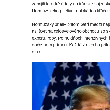
zahájili letecké údery na iránske vojens
Hormuzského prielivu
a blokádou kľúčov
Hormuzský prieliv pritom patrí medzi naj
asi štvrtina celosvetového obchodu so
exportu ropy. Po 40 dňoch intenzívnych b
dočasnom prímerí. Každá z nich ho pritom
dlho.