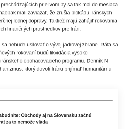
prechádzajúcich prielivom by sa tak mal do mesiaca
 naopak mali zaviazať, že zrušia blokádu iránskych
rčnej lodnej dopravy. Taktiež majú zahájiť rokovania
ch finančných prostriedkov pre Irán.
 sa nebude usilovať o vývoj jadrovej zbrane. Ráta sa
ňových rokovaní budú likvidácia vysoko
 iránskeho obohacovacieho programu. Denník N
hanizmus, ktorý dovolí Iránu prijímať humanitárnu
zabudnite: Obchody aj na Slovensku začnú
rát za to nemôže vláda