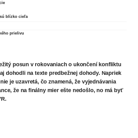
cie
sú blízko cieľa
kého prielivu
ôležitý posun v rokovaniach o ukončení konfliktu
aj dohodli na texte predbežnej dohody. Napriek
ie je uzavretá, čo znamená, že vyjednávania
ance, že na finálny mier ešte nedošlo, no má byť
VR.