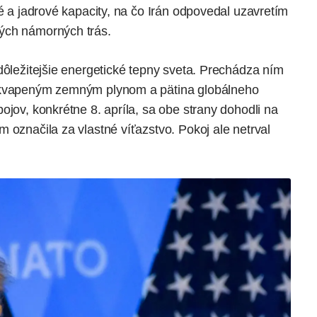
ké a jadrové kapacity, na čo Irán odpovedal uzavretím
ých námorných trás.
dôležitejšie energetické tepny sveta. Prechádza ním
 skvapeným zemným plynom a pätina globálneho
ojov, konkrétne 8. apríla, sa obe strany dohodli na
 označila za vlastné víťazstvo. Pokoj ale netrval