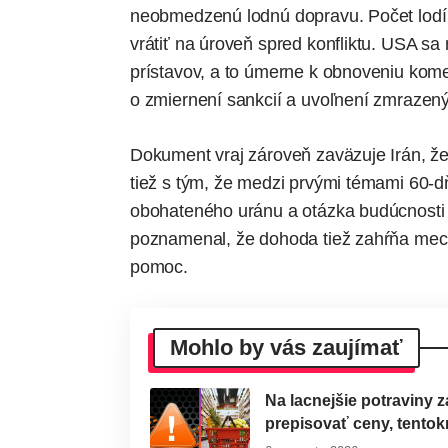
neobmedzenú lodnú dopravu. Počet lodí 
vrátiť na úroveň spred konfliktu. USA sa
prístavov, a to úmerne k obnoveniu kome
o zmiernení sankcií a uvoľnení zmrazený
Dokument vraj zároveň zaväzuje Irán, že
tiež s tým, že medzi prvými témami 60-d
obohateného uránu a otázka budúcnosti
poznamenal
, že dohoda tiež zahŕňa mec
pomoc.
Mohlo by vás zaujímať
Na lacnejšie potraviny 
prepisovať ceny, tentok