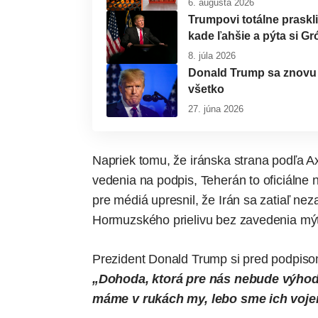
6. augusta 2026
Trumpovi totálne praskli
kade ľahšie a pýta si G
8. júla 2026
Donald Trump sa znovu v
všetko
27. júna 2026
Napriek tomu, že iránska strana podľa Ax
vedenia na podpis, Teherán to oficiálne n
pre médiá upresnil, že Irán sa zatiaľ ne
Hormuzského prielivu bez zavedenia mý
Prezident Donald Trump si pred podpiso
„Dohoda, ktorá pre nás nebude výhodn
máme v rukách my, lebo sme ich vojen