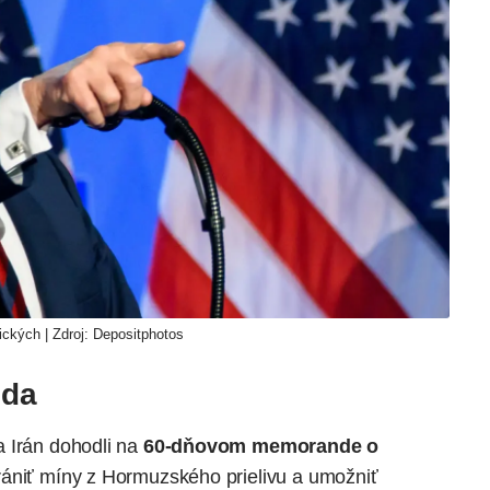
ckých | Zdroj:
Depositphotos
oda
a Irán dohodli na
60-dňovom memorande o
trániť míny z Hormuzského prielivu a umožniť