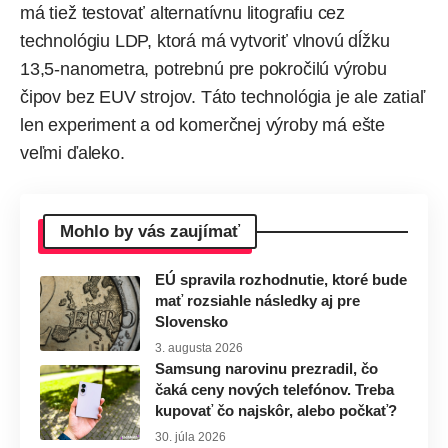
má tiež testovať alternatívnu litografiu cez
technológiu LDP, ktorá má vytvoriť vlnovú dĺžku
13,5-nanometra, potrebnú pre pokročilú výrobu
čipov bez EUV strojov. Táto technológia je ale zatiaľ
len experiment a od komerčnej výroby má ešte
veľmi ďaleko.
Mohlo by vás zaujímať
EÚ spravila rozhodnutie, ktoré bude
mať rozsiahle následky aj pre
Slovensko
3. augusta 2026
Samsung narovinu prezradil, čo
čaká ceny nových telefónov. Treba
kupovať čo najskôr, alebo počkať?
30. júla 2026