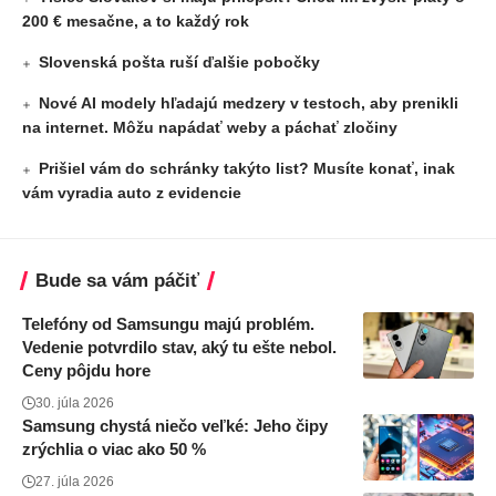
200 € mesačne, a to každý rok
Slovenská pošta ruší ďalšie pobočky
Nové AI modely hľadajú medzery v testoch, aby prenikli
na internet. Môžu napádať weby a páchať zločiny
Prišiel vám do schránky takýto list? Musíte konať, inak
vám vyradia auto z evidencie
Bude sa vám páčiť
Telefóny od Samsungu majú problém.
Vedenie potvrdilo stav, aký tu ešte nebol.
Ceny pôjdu hore
30. júla 2026
Samsung chystá niečo veľké: Jeho čipy
zrýchlia o viac ako 50 %
27. júla 2026