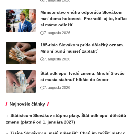
7. augusta 2026
Ministerstvo vnútra odporúča Slovákom
mať doma hotovosť. Prezradili aj to, koľko
si máme odložiť
7. augusta 2026
185-tisíc Slovákom príde dôležitý oznam.
Mnohí budú musieť zaplatiť
7. augusta 2026
Štát odklepol tvrdú zmenu. Mnohí Slováci
si musia siahnuť hlbšie do úspor
7. augusta 2026
Najnovšie články
Státisícom Slovákov stúpnu platy. Štát odklepol dôležitú
zmenu (platné od 1. januára 2027)
Tisíce Slovákov si majú prilepšiť: Chcú im zvýšiť platy o