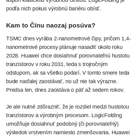
podľa nich pokus výrobnú bariéru obísť.
Kam to Čínu naozaj posúva?
TSMC dnes vyrába 2-nanometrové čipy, pričom 1,4-
nanometrové procesy plánuje nasadiť okolo roku
2028. Huawei chce dosiahnuť porovnateľnú hustotu
tranzistorov v roku 2031, teda s trojročným
odstupom, ak sa všetko podarí. V tomto smere teda
bude naďalej zaostávať, no už nie tak výrazne.
Predsa len, dnes zaostáva o päť až sedem rokov.
Je ale nutné zdôrazniť, že je rozdiel medzi hustotou
tranzistorov a výrobným procesom. LogicFolding
umožňuje dosiahnuť podobný (či porovnateľný)
výsledok vrstvením namiesto zmenšovania. Huawei