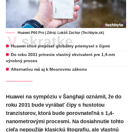
Huawei P60 Pro | Zdroj: Lukáš Zachar (Techbyte.sk)
V skratke
Huawei chce prepísať globálny priemysel s čipmi
Do roku 2031 prinesie vlastný ekvivalent pre 1,4-nm
výrobný proces
Alternatívu má aj k Moorovmu zákonu
Huawei na sympóziu v Šanghaji oznámil, že do
roku 2031 bude vyrábať čipy s hustotou
tranzistorov, ktorá bude porovnateľná s 1,4-
nanometrovými procesmi. Na dosiahnutie tohto
cieľa nepoužije klasickú litografiu, ale vlastnú