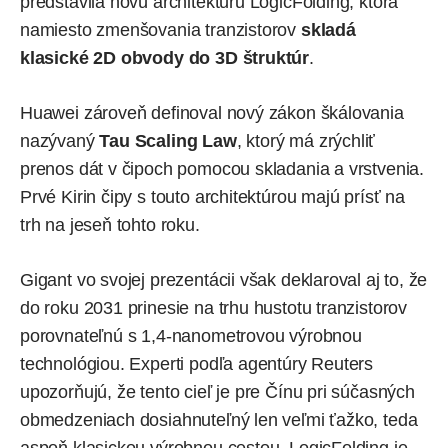
predstavila novú architektúru LogicFolding, ktorá
namiesto zmenšovania tranzistorov
skladá
klasické 2D obvody do 3D štruktúr
.
Huawei zároveň definoval nový zákon škálovania
nazývaný
Tau Scaling Law
, ktorý má zrýchliť
prenos dát v čipoch pomocou skladania a vrstvenia.
Prvé Kirin čipy s touto architektúrou majú prísť na
trh na jeseň tohto roku.
Gigant vo svojej prezentácii však deklaroval aj to, že
do roku 2031 prinesie na trhu hustotu tranzistorov
porovnateľnú s 1,4-nanometrovou výrobnou
technológiou. Experti podľa agentúry Reuters
upozorňujú, že tento cieľ je pre Čínu pri súčasných
obmedzeniach dosiahnuteľný len veľmi ťažko, teda
aspoň klasickou výrobnou cestou. LogicFolding je