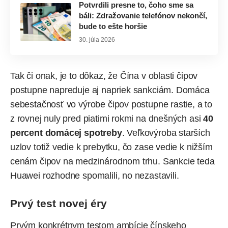
Potvrdili presne to, čoho sme sa
báli: Zdražovanie telefónov nekončí,
bude to ešte horšie
30. júla 2026
Tak či onak, je to dôkaz, že Čína v oblasti čipov
postupne napreduje aj napriek sankciám. Domáca
sebestačnosť vo výrobe čipov postupne rastie, a to
z rovnej nuly pred piatimi rokmi na dnešných asi
40
percent domácej spotreby
. Veľkovýroba starších
uzlov totiž vedie k prebytku, čo zase vedie k nižším
cenám čipov na medzinárodnom trhu. Sankcie teda
Huawei rozhodne spomalili, no nezastavili.
Prvý test novej éry
Prvým konkrétnym testom ambície čínskeho