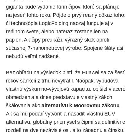
giganta bude vydanie Kirin čipov, ktoré sa plánuje
na jeseň tohto roku. Pôjde o prvý reálny dôkaz toho,
či technológia LogicFolding naozaj funguje aj v
reálnom svete, alebo nateraz zostane len na
papieri. Ak čipy preukážu výrazný skok oproti
súčasnej 7-nanometrovej výrobe, Spojené štáty asi
nebudú veľmi nadšené.
Bez ohľadu na výsledok platí, že Huawei sa za šesť
rokov sankcií z trhu nevytratil. Naopak, vybudoval
vlastnú výskumno-vývojovú kapacitu, obišiel viaceré
obmedzenia a dnes predstavuje vlastný zákon
škálovania ako
alternatívu k Moorovmu zákonu
.
Ak sa mu podarí vytvoriť a nasadiť vlastnú EUV
alternatívu, globálny priemysel s čipmi sa definitívne
rozdelí na dve nezávislé osi, a to západnú a čínsku.