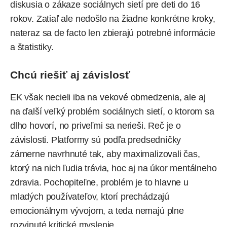
diskusia o zákaze sociálnych sietí pre deti do 16
rokov. Zatiaľ ale nedošlo na žiadne konkrétne kroky,
nateraz sa de facto len zbierajú potrebné informácie
a štatistiky.
Chcú riešiť aj závislosť
EK však necieli iba na vekové obmedzenia, ale aj
na ďalší veľký problém sociálnych sietí, o ktorom sa
dlho hovorí, no priveľmi sa nerieši. Reč je o
závislosti. Platformy sú podľa predsedníčky
zámerne navrhnuté tak, aby maximalizovali čas,
ktorý na nich ľudia trávia, hoc aj na úkor mentálneho
zdravia. Pochopiteľne, problém je to hlavne u
mladých používateľov, ktorí prechádzajú
emocionálnym vývojom, a teda nemajú plne
rozvinuté kritické myslenie.