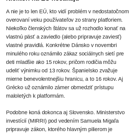
A nie je to len EÚ, kto vidí problém v nedostatočnom
overovaní veku používateľov zo strany platforiem.
Niekoľko členských štátov sa už rozhodlo konať na
vlastnú päsť a zaviedlo (alebo pripravuje zaviesť)
vlastné pravidlá. Konkrétne Dánsko v novembri
minulého roku oznámilo zákaz sociálnych sietí pre
deti mladšie ako 15 rokov, pričom rodičia môžu
udeliť výnimku od 13 rokov. Španielsko zvažuje
mierne benevolentnejšiu hranicu, a to 16 rokov. Aj
Grécko už oznámilo zámer obmedziť prístupu
maloletých k platformám.
Podobne
koná dokonca aj Slovensko
. Ministerstvo
investícií (MIRRI) pod vedením Samuela Migaľa
pripravuje zákon, ktorého hlavným pilierom je