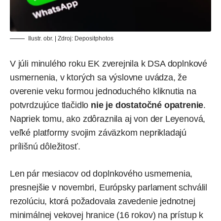
Ilustr. obr. | Zdroj:
Depositphotos
V júli minulého roku EK zverejnila k DSA doplnkové
usmernenia, v ktorých sa výslovne uvádza, že
overenie veku formou jednoduchého kliknutia na
potvrdzujúce tlačidlo
nie je dostatočné opatrenie
.
Napriek tomu, ako zdôraznila aj von der Leyenová,
veľké platformy svojim záväzkom neprikladajú
prílišnú dôležitosť.
Len pár mesiacov od doplnkového usmernenia,
presnejšie v novembri, Európsky parlament schválil
rezolúciu, ktorá požadovala zavedenie jednotnej
minimálnej vekovej hranice (16 rokov) na prístup k