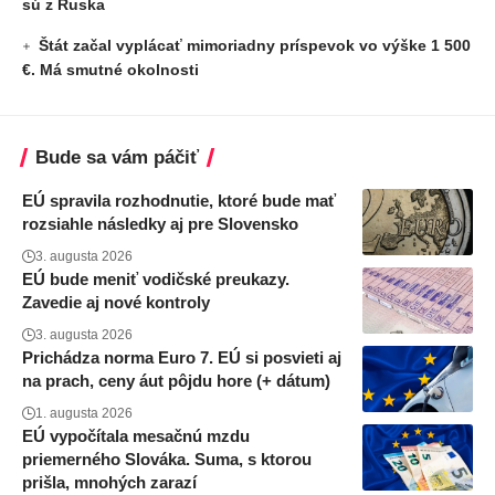
sú z Ruska
Štát začal vyplácať mimoriadny príspevok vo výške 1 500
€. Má smutné okolnosti
Bude sa vám páčiť
EÚ spravila rozhodnutie, ktoré bude mať
rozsiahle následky aj pre Slovensko
3. augusta 2026
EÚ bude meniť vodičské preukazy.
Zavedie aj nové kontroly
3. augusta 2026
Prichádza norma Euro 7. EÚ si posvieti aj
na prach, ceny áut pôjdu hore (+ dátum)
1. augusta 2026
EÚ vypočítala mesačnú mzdu
priemerného Slováka. Suma, s ktorou
prišla, mnohých zarazí