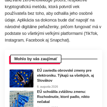
takzvané zero-knowledge proofs, respektíve
kryptografickú metódu, ktorá potvrdí vek
používateľa bez toho, aby odhalila jeho osobné
údaje. Aplikácia sa dokonca bude dať napojiť na
národné digitálne peňaženky, pričom fungovať má v
podstate so všetkými veľkými platformami (TikTok,
Instagram, Facebook aj Snapchat).
Mohlo by vás zaujímať
EÚ zaviedla obrovské zmeny pre
elektroniku. Týkajú sa všetkých, aj
Slovákov
6. augusta 2026
EÚ schválila zvláštnu zmenu:
Rozhodnutie, ktoré padlo, nikto
nečakal