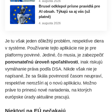
4. augusta 2026
Brusel odklepol prísne pravidlá pre
AI obsah. Týkajú sa aj vás (už
platné)
4. augusta 2026
Je tu však jeden dôležitý problém, respektíve diera
v systéme. Používanie tejto aplikácie nie je pre
platformy povinné. Jediné, čo musia, je zabezpečiť
porovnateľnú úroveň spoľahlivosti
, inak riskujú
vymáhanie práva podľa DSA. Nikde však nie je
napísané, že sa škála povinností časom neupraví,
respektíve nerozšíri aj o novú aplikáciu. Možno
práve to prinesú nové nariadenia, na ktorých
európske úrady aktuálne pracujú.
Niektorí na EÚ nečakajú