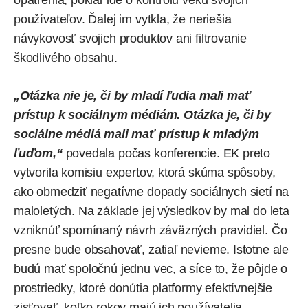
používateľov. Ďalej im vytkla, že neriešia
návykovosť svojich produktov ani filtrovanie
škodlivého obsahu.
„Otázka nie je, či by mladí ľudia mali mať
prístup k sociálnym médiám. Otázka je, či by
sociálne médiá mali mať prístup k mladým
ľuďom,“
povedala počas konferencie. EK preto
vytvorila komisiu expertov, ktorá skúma spôsoby,
ako obmedziť negatívne dopady sociálnych sietí na
maloletých. Na základe jej výsledkov by mal do leta
vzniknúť spomínaný návrh záväzných pravidiel. Čo
presne bude obsahovať, zatiaľ nevieme. Istotne ale
budú mať spoločnú jednu vec, a síce to, že pôjde o
prostriedky, ktoré donútia platformy efektívnejšie
zisťovať, koľko rokov majú ich používatelia.