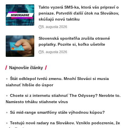
Takto vyzerá SMS-ka, ktorá vás pripraví o
peniaze. Potvrdili ďalší útok na Slovákov,
skúšajú novú taktiku
5. augusta 2026
Slovenská sporiteľňa zrušila otravné
poplatky. Pozrite si, koľko ušetríte
5. augusta 2026
Najnovšie články
Štát odklepol tvrdú zmenu. Mnohí Slováci si musia
siahnuť hlbšie do úspor
Chcete si z internetu stiahnuť The Odyssey? Nerobte to.
Namiesto trháku stiahnete vírus
Sú mid-range smartfóny stále výhodnou kúpou?
Testujú nové radary na Slovákov. Vzniklo podozrenie, že