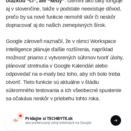
otázkou “či”, ale “kedy”
. Gemini ako taký funguje
aj v slovenčine, takže v podstate neexistuje dôvod,
prečo by sa nové funkcie nemohli skôr či neskôr
dopracovať aj do našich zemepisných šírok.
Google zároveň naznačil, že v rámci Workspace
Intelligence plánuje ďalšie rozšírenia, napríklad
možnosť priamo z vytvorených súhrnov tvoriť úlohy,
plánovať stretnutia v Google Kalendári alebo
odpovedať na e-maily bez toho, aby ich bolo treba
otvoriť. Tieto funkcie sú aktuálne v štádiu
súkromného testovania a ich všeobecné spustenie
sa očakáva neskôr v priebehu tohto roka.
Pridajte si
TECHBYTE.sk
ako preferovaný zdroj informácií na Google