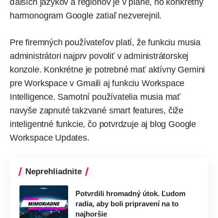
ďalších jazykov a regiónov je v pláne, no konkrétny
harmonogram Google zatiaľ nezverejnil.
Pre firemných používateľov platí, že funkciu musia
administrátori najprv povoliť v administrátorskej
konzole. Konkrétne je potrebné mať aktívny Gemini
pre Workspace v Gmaili aj funkciu Workspace
Intelligence. Samotní používatelia musia mať
navyše zapnuté takzvané smart features, čiže
inteligentné funkcie, čo
potvrdzuje
aj blog Google
Workspace Updates.
Neprehliadnite
Potvrdili hromadný útok. Ľudom
radia, aby boli pripravení na to
najhoršie