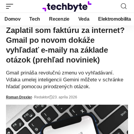
Domov
Tech
Recenzie
Veda
Elektromobilita
Zaplatil som faktúru za internet?
Gmail po novom dokáže
vyhľadať e-maily na základe
otázok (prehľad noviniek)
Gmail prináša revolučnú zmenu vo vyhľadávaní.
Vďaka umelej inteligencii Gemini môžete v schránke
hľadať pomocou prirodzených otázok.
Roman Drexler
- Redaktor
23. apríla 2026