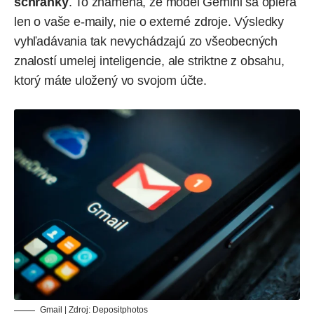
schránky
. To znamená, že model Gemini sa opiera
len o vaše e-maily, nie o externé zdroje. Výsledky
vyhľadávania tak nevychádzajú zo všeobecných
znalostí umelej inteligencie, ale striktne z obsahu,
ktorý máte uložený vo svojom účte.
Gmail | Zdroj:
Depositphotos