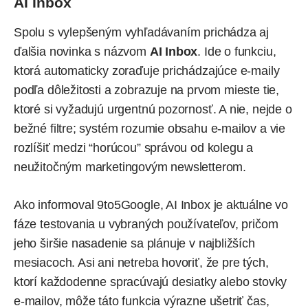
AI Inbox
Spolu s vylepšeným vyhľadávaním prichádza aj
ďalšia novinka s názvom
AI Inbox
. Ide o funkciu,
ktorá automaticky zoraďuje prichádzajúce e-maily
podľa dôležitosti a zobrazuje na prvom mieste tie,
ktoré si vyžadujú urgentnú pozornosť. A nie, nejde o
bežné filtre; systém rozumie obsahu e-mailov a vie
rozlíšiť medzi “horúcou” správou od kolegu a
neužitočným marketingovým newsletterom.
Ako
informoval
9to5Google, AI Inbox je aktuálne vo
fáze testovania u vybraných používateľov, pričom
jeho širšie nasadenie sa plánuje v najbližších
mesiacoch. Asi ani netreba hovoriť, že pre tých,
ktorí každodenne spracúvajú desiatky alebo stovky
e-mailov, môže táto funkcia výrazne ušetriť čas,