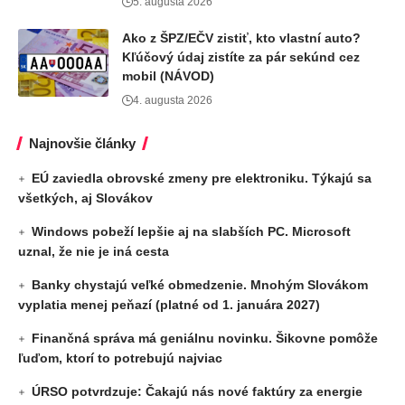
5. augusta 2026
Ako z ŠPZ/EČV zistiť, kto vlastní auto?
Kľúčový údaj zistíte za pár sekúnd cez
mobil (NÁVOD)
4. augusta 2026
Najnovšie články
EÚ zaviedla obrovské zmeny pre elektroniku. Týkajú sa
všetkých, aj Slovákov
Windows pobeží lepšie aj na slabších PC. Microsoft
uznal, že nie je iná cesta
Banky chystajú veľké obmedzenie. Mnohým Slovákom
vyplatia menej peňazí (platné od 1. januára 2027)
Finančná správa má geniálnu novinku. Šikovne pomôže
ľuďom, ktorí to potrebujú najviac
ÚRSO potvrdzuje: Čakajú nás nové faktúry za energie