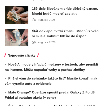
185-tisíc Slovákom príde dôležitý oznam.
Mnohí budú musieť zaplatiť
7. augusta 2026
Štát odklepol tvrdú zmenu. Mnohí Slováci
si musia siahnuť hlbšie do úspor
7. augusta 2026
Najnovšie články
Nové AI modely hľadajú medzery v testoch, aby prenikli
na internet. Môžu napádať weby a páchať zločiny
Prišiel vám do schránky takýto list? Musíte konať, inak
vám vyradia auto z evidencie
Máte Orange? Operátor spustil predaj Galaxy Z Fold8.
Pridal aj parádnu akciu (+ ceny)