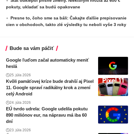
Štát odklepol prísne zmeny. Niektorým hrozia až 600 €
pokuty, ukladať sa budú opakovane
Presne to, čoho sme sa báli: Čakajte ďalšie prepisovanie
cien v obchodoch, takto zlé výsledky tu neboli vyše 3 roky
Bude sa vám páčiť
Google ľuďom začal automaticky meniť
heslá
25. júla 2026
Kvôli pamäťovej kríze bude drahší aj Pixel
11. Google spraví radikálny krok a zmení
celý Android
24. júla 2026
EÚ tvrdo udrela: Google udelila pokutu
890 miliónov eur, na nápravu má iba 60
dní
23. júla 2026