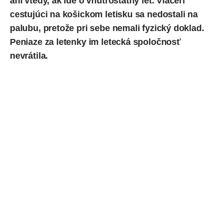
ani vtedy, ak ide o vnútroštátny let. Viacerí
cestujúci na košickom letisku sa
nedostali
na
palubu, pretože
pri sebe
nemali fyzický doklad.
Peniaze za letenky im letecká spoločnosť
nevrátila.