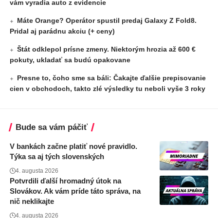
vám vyradia auto z evidencie
Máte Orange? Operátor spustil predaj Galaxy Z Fold8.
Pridal aj parádnu akciu (+ ceny)
Štát odklepol prísne zmeny. Niektorým hrozia až 600 €
pokuty, ukladať sa budú opakovane
Presne to, čoho sme sa báli: Čakajte ďalšie prepisovanie
cien v obchodoch, takto zlé výsledky tu neboli vyše 3 roky
Bude sa vám páčiť
V bankách začne platiť nové pravidlo.
Týka sa aj tých slovenských
4. augusta 2026
Potvrdili ďalší hromadný útok na
Slovákov. Ak vám príde táto správa, na
nič neklikajte
4. augusta 2026