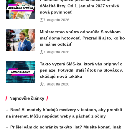
dôležité listy. Od 1. januára 2027 vzniká
nová povinnosť
7. augusta 2026
Ministerstvo vnútra odporúča Slovákom
mať doma hotovosť. Prezradili aj to, koľko
si máme odložiť
7. augusta 2026
Takto vyzerá SMS-ka, ktorá vás pripraví o
peniaze. Potvrdili ďalší útok na Slovákov,
skúšajú novú taktiku
5. augusta 2026
Najnovšie články
Nové AI modely hľadajú medzery v testoch, aby prenikli
na internet. Môžu napádať weby a páchať zločiny
Prišiel vám do schránky takýto list? Musíte konať, inak