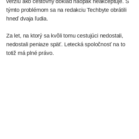
verziu ako cestovný doklad naopak neakceptuje. S
týmto problémom sa na redakciu Techbyte obrátili
hneď dvaja ľudia.
Za let, na ktorý sa kvôli tomu cestujúci nedostali,
nedostali peniaze späť. Letecká spoločnosť na to
totiž má plné právo.