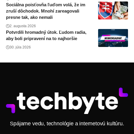
Sociálna poisťovňa ľuďom volá, že im
zruší dôchodok. Mnohí zareagovali
presne tak, ako nemali
2. augusta 2026
Potvrdili hromadný útok. Ľudom radia,
aby boli pripravení na to najhoršie
30. júla 2026
Spájame vedu, technológie a internetovú kultúru.