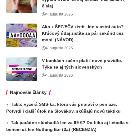
čísla)
4. augusta 2026
Ako z ŠPZ/EČV zistiť, kto vlastní auto?
Kľúčový údaj zistíte za pár sekúnd cez
mobil (NÁVOD)
4. augusta 2026
V bankách začne platiť nové pravidlo.
Týka sa aj tých slovenských
4. augusta 2026
Najnovšie články
Takto vyzerá SMS-ka, ktorá vás pripraví o peniaze.
Potvrdili ďalší útok na Slovákov, skúšajú novú taktiku
Tak parádne slúchadlá len za 99 €? Do fitka aj lietadla si
beriem už len Nothing Ear (3a) (RECENZIA)