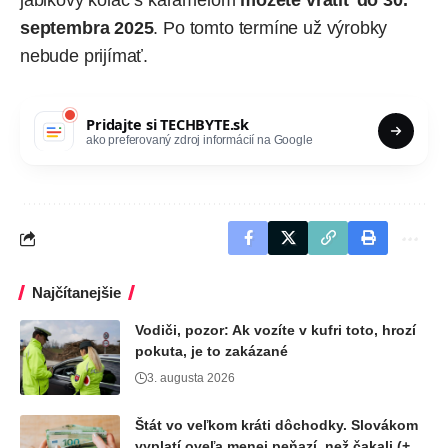
jablkový koláč s karamelom
môžete vrátiť do 30.
septembra 2025
. Po tomto termíne už výrobky
nebude prijímať.
Pridajte si
TECHBYTE.sk
ako preferovaný zdroj informácií na Google
Najčítanejšie
Vodiči, pozor: Ak vozíte v kufri toto, hrozí
pokuta, je to zakázané
3. augusta 2026
Štát vo veľkom kráti dôchodky. Slovákom
vyplatí oveľa menej peňazí, než čakali (+