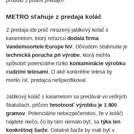
produkt z pultov predajní.
METRO sťahuje z predaja koláč
Z predaja ide preč mrazený jablkový koláč s
karamelom, ktorý reťazcu
dodala firma
Vandemoortele Europe NV
. Dôvodom stiahnutia je
technická porucha pri výrobe
, ktorá mohla
spôsobiť potenciálne
riziko
kontaminácie výrobku
cudzími telesami
. O aké konkrétne telesá by
mohlo ísť, predajca nešpecifikoval.
Jablkový koláč s karamelom sa predával vo veľkých
škatuliach, pričom
hmotnosť výrobku je 1 800
gramov
. Potenciálne nebezpečenstvo, že v koláči
nájdete niečo, čo by tam nemalo byť, sa
týka len
konkrétnej šarže
. Ostatné šarže by mali byť v