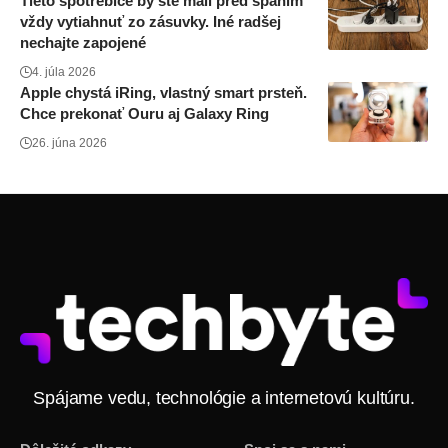
Tieto spotrebiče by ste mali pred spaním
vždy vytiahnuť zo zásuvky. Iné radšej
nechajte zapojené
4. júla 2026
Apple chystá iRing, vlastný smart prsteň.
Chce prekonať Ouru aj Galaxy Ring
26. júna 2026
Spájame vedu, technológie a internetovú kultúru.