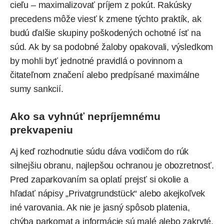
cieľu – maximalizovať príjem z pokút. Rakúsky
precedens môže viesť k zmene týchto praktík, ak
budú ďalšie skupiny poškodených ochotné ísť na
súd. Ak by sa podobné žaloby opakovali, výsledkom
by mohli byť jednotné pravidlá o povinnom a
čitateľnom značení alebo predpísané maximálne
sumy sankcií.
Ako sa vyhnúť nepríjemnému
prekvapeniu
Aj keď rozhodnutie súdu dáva vodičom do rúk
silnejšiu obranu, najlepšou ochranou je obozretnosť.
Pred zaparkovaním sa oplatí prejsť si okolie a
hľadať nápisy „Privatgrundstück“ alebo akejkoľvek
iné varovania. Ak nie je jasný spôsob platenia,
chýba parkomat a informácie sú malé alebo zakryté,