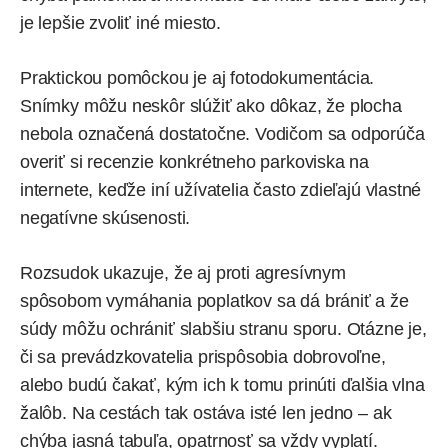
je lepšie zvoliť iné miesto.
Praktickou pomôckou je aj fotodokumentácia.
Snímky môžu neskôr slúžiť ako dôkaz, že plocha
nebola označená dostatočne. Vodičom sa odporúča
overiť si recenzie konkrétneho parkoviska na
internete, keďže iní užívatelia často zdieľajú vlastné
negatívne skúsenosti.
Rozsudok ukazuje, že aj proti agresívnym
spôsobom vymáhania poplatkov sa dá brániť a že
súdy môžu ochrániť slabšiu stranu sporu. Otázne je,
či sa prevádzkovatelia prispôsobia dobrovoľne,
alebo budú čakať, kým ich k tomu prinúti ďalšia vlna
žalôb. Na cestách tak ostáva isté len jedno – ak
chýba jasná tabuľa, opatrnosť sa vždy vyplatí.