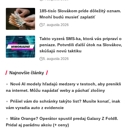
185-tisíc Slovákom príde dôležitý oznam.
Mnohí budú musieť zaplatiť
7. augusta 2026
Takto vyzerá SMS-ka, ktorá vás pripraví o
peniaze. Potvrdili ďalší útok na Slovákov,
skúšajú novú taktiku
5. augusta 2026
Najnovšie články
Nové AI modely hľadajú medzery v testoch, aby prenikli
na internet. Môžu napádať weby a páchať zločiny
Prišiel vám do schránky takýto list? Musíte konať, inak
vám vyradia auto z evidencie
Máte Orange? Operátor spustil predaj Galaxy Z Fold8.
Pridal aj parádnu akciu (+ ceny)