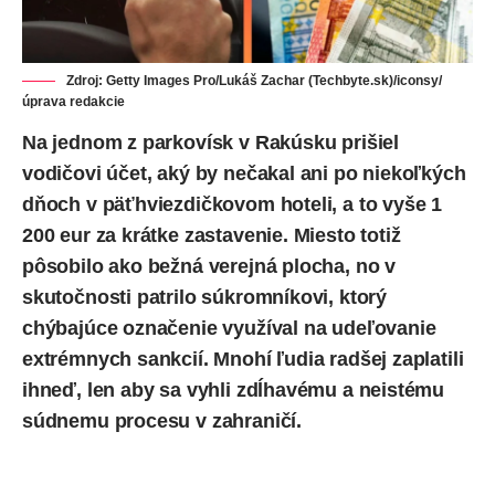
Zdroj: Getty Images Pro/Lukáš Zachar (Techbyte.sk)/iconsy/
úprava redakcie
Na jednom z parkovísk v Rakúsku prišiel
vodičovi účet, aký by nečakal ani po niekoľkých
dňoch v päťhviezdičkovom hoteli, a to vyše 1
200 eur za krátke zastavenie. Miesto totiž
pôsobilo ako bežná verejná plocha, no v
skutočnosti patrilo súkromníkovi, ktorý
chýbajúce označenie využíval na udeľovanie
extrémnych sankcií. Mnohí ľudia radšej zaplatili
ihneď, len aby sa vyhli zdĺhavému a neistému
súdnemu procesu v zahraničí.