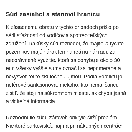
Súd zasiahol a stanovil hranicu
K zásadnému obratu v týchto prípadoch prišlo po
sérii sťažností od vodičov a spotrebiteľských
združení. Rakúsky súd rozhodol, že majitelia týchto
pozemkov majú nárok len na reálnu náhradu za
neoprávnené využitie, ktorá sa pohybuje okolo 30
eur. Všetky vyššie sumy označil za neprimerané a
nevysvetliteľné skutočnou ujmou. Podľa verdiktu je
neférové sankcionovať niekoho, kto nemal šancu
zistiť, že stojí na súkromnom mieste, ak chýba jasná
a viditeľná informácia.
Rozhodnutie súdu zároveň odkrylo širší problém.
Niektoré parkoviská, najmä pri nákupných centrách