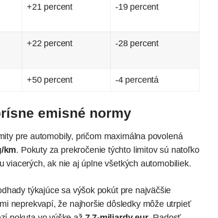
+21 percent
-19 percent
+22 percent
-28 percent
+50 percent
-4 percentá
prísne emisné normy
limity pre automobily, pričom maximálna povolená
g/km
. Pokuty za prekročenie týchto limitov sú natoľko
u viacerých, ak nie aj úplne všetkých automobiliek.
odhady týkajúce sa výšok pokút pre najväčšie
mi neprekvapí, že najhoršie dôsledky môže utrpieť
í pokuta vo výške až
7,7-miliardy eur
. Radosť