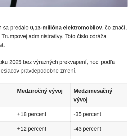
m sa predalo
0,13-milióna elektromobilov
, čo značí,
j
Trumpovej administratívy
. Toto číslo odráža
t.
 roku 2025 bez výrazných prekvapení, hoci podľa
 mesiacov pravdepodobne zmení.
Medziročný vývoj
Medzimesačný
vývoj
+18 percent
-35 percent
+12 percent
-43 percent