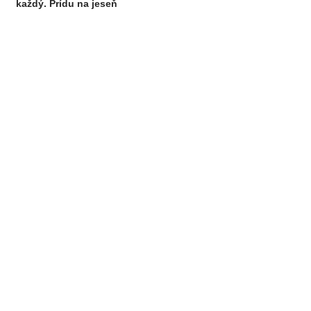
každý. Prídu na jeseň