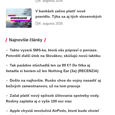
4. augusta 2026
V bankách začne platiť nové
pravidlo. Týka sa aj tých slovenských
4. augusta 2026
Najnovšie články
Takto vyzerá SMS-ka, ktorá vás pripraví o peniaze.
Potvrdili ďalší útok na Slovákov, skúšajú novú taktiku
Tak parádne slúchadlá len za 99 €? Do fitka aj
lietadla si beriem už len Nothing Ear (3a) (RECENZIA)
Došlo na najhoršie. Rusko chce do vojny nasadiť aj
bežných zamestnancov, už na tom pracuje
Začal platiť nový spôsob účtovania spotreby vody.
Rodiny zaplatia aj o vyše 100 eur viac
Apple chystá revolučné AirPods, ktoré bude chcieť