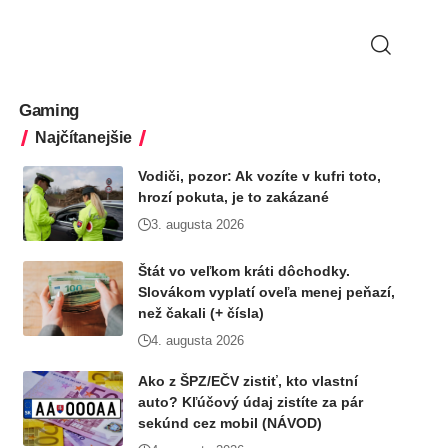
Gaming
Najčítanejšie
Vodiči, pozor: Ak vozíte v kufri toto,
hrozí pokuta, je to zakázané
3. augusta 2026
Štát vo veľkom kráti dôchodky.
Slovákom vyplatí oveľa menej peňazí,
než čakali (+ čísla)
4. augusta 2026
Ako z ŠPZ/EČV zistiť, kto vlastní
auto? Kľúčový údaj zistíte za pár
sekúnd cez mobil (NÁVOD)