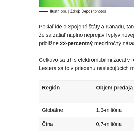
Ilustr. obr. | Zdroj:
Depositphotos
Pokiaľ ide o Spojené štáty a Kanadu, ta
že sa zatiaľ naplno neprejavil vplyv nove
približne
22-percentný
medziročný náras
Celkovo sa trh s elektromobilmi začal v
Lestera sa to v priebehu nasledujúcich
Región
Objem predaja
Globálne
1,3-milióna
Čína
0,7-milióna