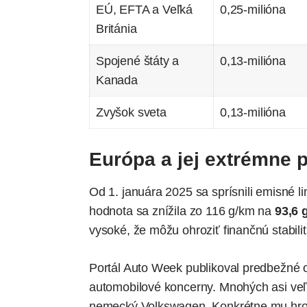
EÚ, EFTA a Veľká
0,25-milióna
Británia
Spojené štáty a
0,13-milióna
Kanada
Zvyšok sveta
0,13-milióna
Európa a jej extrémne 
Od 1. januára 2025 sa sprísnili emisné 
hodnota sa znížila zo 116 g/km na
93,6 
vysoké, že môžu ohroziť finančnú stabilit
Portál Auto Week publikoval predbežné 
automobilové koncerny. Mnohých asi veľ
nemecký Volkswagen. Konkrétne mu hroz