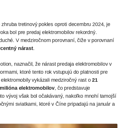
e zhruba tretinový pokles oproti decembru 2024, je
ka bol pre predaj elektromobilov rekordný.
duché. V medziročnom porovnaní, čiže v porovnaní
centný nárast
.
tion, naznačil, že nárast predaja elektromobilov v
normami, ktoré tento rok vstupujú do platnosti pre
 elektromobily vykázali medziročný rast o
21
-milióna elektromobilov
, čo predstavuje
nto vývoj však bol očakávaný, nakoľko mnohí tamojší
očnými sviatkami, ktoré v Číne pripadajú na január a