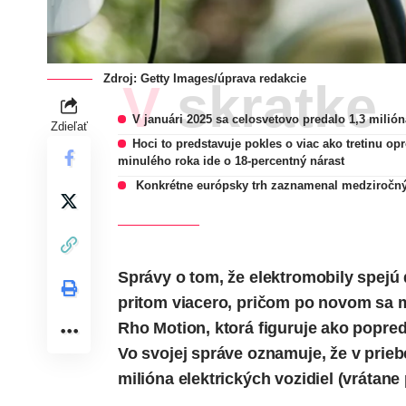
Zdroj: Getty Images/úprava redakcie
V skratke
V januári 2025 sa celosvetovo predalo 1,3 milión
Zdieľať
Hoci to predstavuje pokles o viac ako tretinu 
minulého roka ide o 18-percentný nárast
Konkrétne európsky trh zaznamenal medziročný 
Správy o tom, že elektromobily spejú
pritom viacero, pričom po novom sa 
Rho Motion, ktorá figuruje ako popred
Vo svojej správe oznamuje, že v prieb
milióna elektrických vozidiel (vrátane 