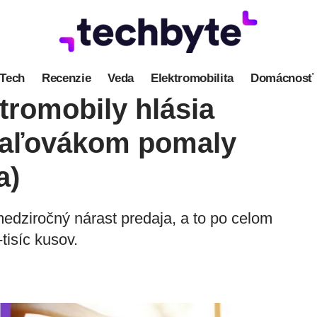
Tech
Recenzie
Veda
Elektromobilita
Domácnosť
romobily hlásia
paľovákom pomaly
a)
medziročný nárast predaja, a to po celom
tisíc kusov.