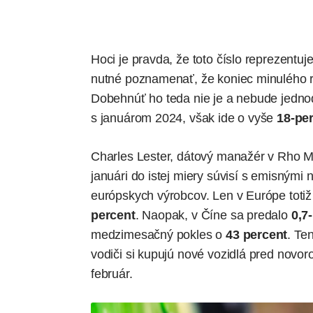
Hoci je pravda, že toto číslo reprezentuj
nutné poznamenať, že koniec minulého ro
Dobehnúť ho teda nie je a nebude jedno
s januárom 2024, však ide o vyše
18-per
Charles Lester, dátový manažér v Rho Mo
januári do istej miery súvisí s emisnými 
európskych výrobcov. Len v Európe totiž
percent
. Naopak, v Číne sa predalo
0,7
medzimesačný pokles o
43 percent
. Te
vodiči si kupujú nové vozidlá pred novor
február.