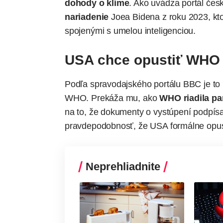
dohody o klíme
. Ako
uvádza
portál čes
nariadenie
Joea Bidena z roku 2023, k
spojenými s
umelou inteligenciou
.
USA chce opustiť WHO
Podľa spravodajského portálu BBC je to 
WHO. Prekáža mu, ako
WHO riadila p
na to, že dokumenty o vystúpení podpísa
pravdepodobnosť, že USA formálne opu
Neprehliadnite