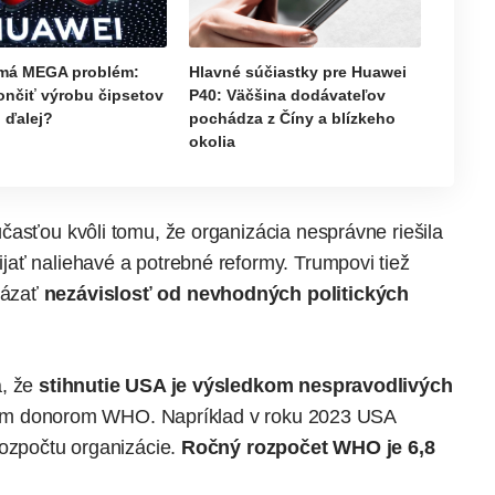
má MEGA problém:
Hlavné súčiastky pre Huawei
ončiť výrobu čipsetov
P40: Väčšina dodávateľov
o ďalej?
pochádza z Číny a blízkeho
okolia
časťou kvôli tomu, že organizácia nesprávne riešila
jať naliehavé a potrebné reformy.
Trumpovi
tiež
kázať
nezávislosť od nevhodných politických
a, že
stihnutie USA je výsledkom nespravodlivých
äčším donorom WHO. Napríklad v roku 2023 USA
rozpočtu organizácie.
Ročný rozpočet WHO je 6,8