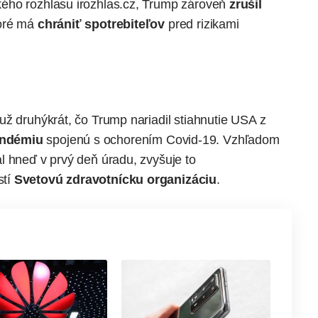
kého rozhlasu irozhlas.cz, Trump zároveň
zrušil
toré má
chrániť spotrebiteľov
pred rizikami
už druhýkrát, čo Trump nariadil stiahnutie USA z
andémiu
spojenú s ochorením
Covid-19
. Vzhľadom
l hneď v prvý deň úradu, zvyšuje to
stí
Svetovú zdravotnícku organizáciu
.