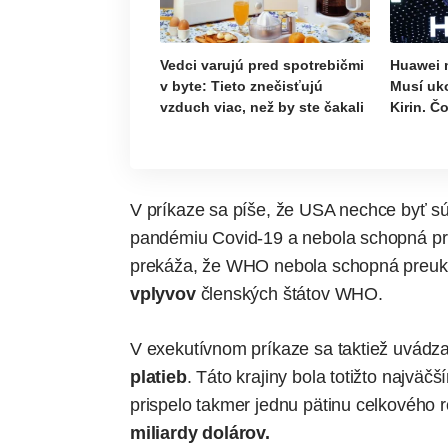
Vedci varujú pred spotrebičmi
Huawei 
v byte: Tieto znečisťujú
Musí uk
vzduch viac, než by ste čakali
Kirin. Č
V príkaze sa píše, že USA nechce byť sú
pandémiu Covid-19 a nebola schopná pri
prekáža, že WHO nebola schopná preu
vplyvov
členských štátov WHO.
V exekutívnom príkaze sa taktiež uvádz
platieb
. Táto krajiny bola totižto najv
prispelo takmer jednu pätinu celkového 
miliardy dolárov.