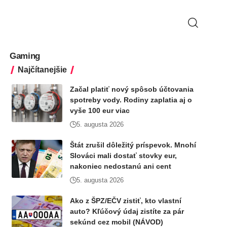
Gaming
Najčítanejšie
Začal platiť nový spôsob účtovania
spotreby vody. Rodiny zaplatia aj o
vyše 100 eur viac
5. augusta 2026
Štát zrušil dôležitý príspevok. Mnohí
Slováci mali dostať stovky eur,
nakoniec nedostanú ani cent
5. augusta 2026
Ako z ŠPZ/EČV zistiť, kto vlastní
auto? Kľúčový údaj zistíte za pár
sekúnd cez mobil (NÁVOD)