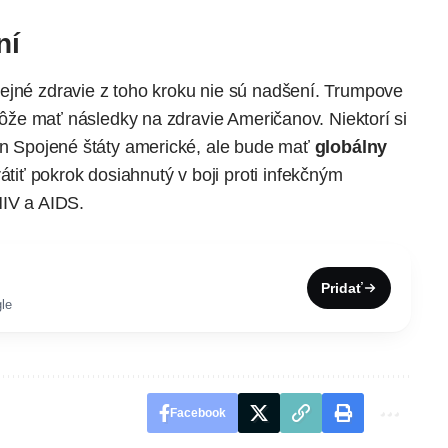
ní
ejné zdravie z toho kroku nie sú nadšení. Trumpove
 môže mať následky na zdravie Američanov. Niektorí si
len Spojené štáty americké, ale bude mať
globálny
iť pokrok dosiahnutý v boji proti infekčným
HIV a AIDS.
Pridať
le
Facebook