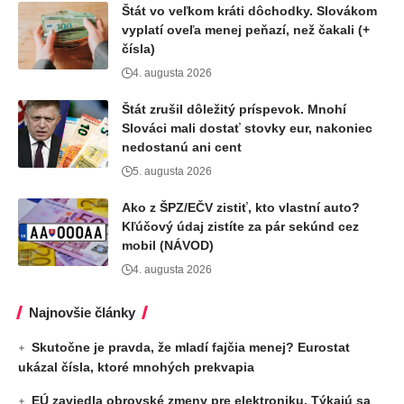
Štát vo veľkom kráti dôchodky. Slovákom
vyplatí oveľa menej peňazí, než čakali (+
čísla)
4. augusta 2026
Štát zrušil dôležitý príspevok. Mnohí
Slováci mali dostať stovky eur, nakoniec
nedostanú ani cent
5. augusta 2026
Ako z ŠPZ/EČV zistiť, kto vlastní auto?
Kľúčový údaj zistíte za pár sekúnd cez
mobil (NÁVOD)
4. augusta 2026
Najnovšie články
Skutočne je pravda, že mladí fajčia menej? Eurostat
ukázal čísla, ktoré mnohých prekvapia
EÚ zaviedla obrovské zmeny pre elektroniku. Týkajú sa