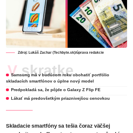
Zdroj: Lukáš Zachar (Techbyte.sk)/úprava redakcie
V skratke
Samsung má v budúcom roku obohatiť portfólio
skladacích smartfónov o úplne nový model
Predpokladá sa, že pôjde o Galaxy Z Flip FE
Lákať má predovšetkým priaznivejšou cenovkou
Skladacie smartfóny sa tešia čoraz väčšej