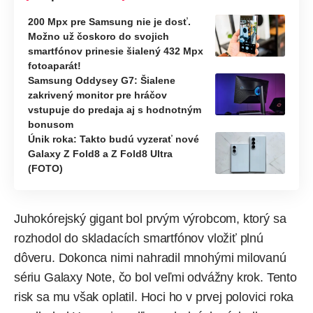
200 Mpx pre Samsung nie je dosť.
Možno už čoskoro do svojich
smartfónov prinesie šialený 432 Mpx
fotoaparát!
Samsung Oddysey G7: Šialene
zakrivený monitor pre hráčov
vstupuje do predaja aj s hodnotným
bonusom
Únik roka: Takto budú vyzerať nové
Galaxy Z Fold8 a Z Fold8 Ultra
(FOTO)
Juhokórejský gigant bol prvým výrobcom, ktorý sa
rozhodol do skladacích smartfónov vložiť plnú
dôveru. Dokonca nimi nahradil mnohými milovanú
sériu Galaxy Note, čo bol veľmi odvážny krok. Tento
risk sa mu však oplatil. Hoci ho v prvej polovici roka