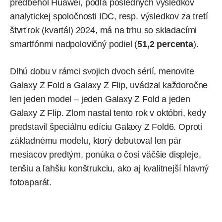
predbehol Huawei
, podľa
posledných výsledkov
analytickej spoločnosti IDC, resp. výsledkov za tretí
štvrťrok (kvartál) 2024, má na trhu so skladacími
smartfónmi nadpolovičný podiel (
51,2 percenta
).
Dlhú dobu v rámci svojich dvoch sérií, menovite
Galaxy Z Fold a Galaxy Z Flip, uvádzal každoročne
len jeden model – jeden Galaxy Z Fold a jeden
Galaxy Z Flip. Zlom nastal tento rok v októbri, kedy
predstavil
špeciálnu edíciu Galaxy Z Fold6. Oproti
základnému modelu, ktorý debutoval len pár
mesiacov predtým, ponúka o čosi väčšie displeje,
tenšiu a ľahšiu konštrukciu, ako aj kvalitnejší hlavný
fotoaparát.