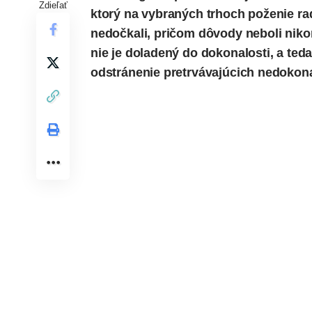
Zdieľať
ktorý na vybraných trhoch poženie ra
nedočkali
, pričom dôvody neboli niko
nie je doladený do dokonalosti, a ted
odstránenie pretrvávajúcich nedokona