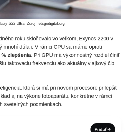
laxy S22 Ultra. Zdroj: letsgodigital.org
dného roku skloňovalo vo veľkom, Exynos 2200 v
ký mnohí dúfali. V rámci CPU sa máme oproti
 % zlepšenia
. Pri GPU má výkonnostný rozdiel činiť
iu taktovaciu frekvenciu ako aktuálny vlajkový čip
ligencia, ktorá si má pri novom procesore prilepšiť
ríklad aj na výkone fotoaparátu, konkrétne v rámci
ších svetelných podmienkach.
Pridať