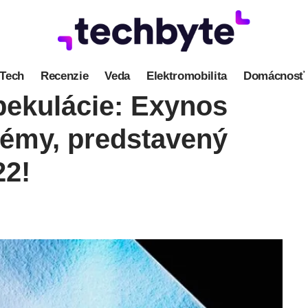
Tech
Recenzie
Veda
Elektromobilita
Domácnosť
ekulácie: Exynos
lémy, predstavený
22!