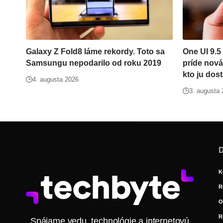
Galaxy Z Fold8 láme rekordy. Toto sa
One UI 9.5
Samsungu nepodarilo od roku 2019
príde nov
kto ju dos
4. augusta 2026
3. augusta
D
K
R
O
R
Spájame vedu, technológie a internetovú