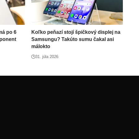
má po 6
Koľko peňazí stojí špičkový displej na
mponent
Samsungu? Takúto sumu čakal asi
málokto
31. júla 2026