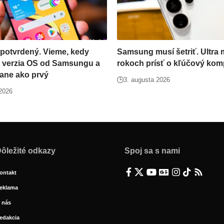
 potvrdený. Vieme, kedy
Samsung musí šetriť. Ultra 
á verzia OS od Samsungu a
rokoch prísť o kľúčový ko
tane ako prvý
3. augusta 2026
 2026
ôležité odkazy
Spoj sa s nami
ontakt
eklama
 nás
edakcia