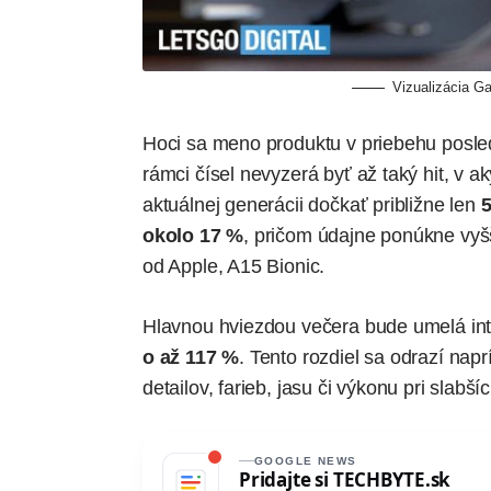
Vizualizácia Ga
Hoci sa meno produktu v priebehu posle
rámci čísel
nevyzerá byť až taký hit
, v a
aktuálnej generácii dočkať približne len
5
okolo 17 %
, pričom údajne ponúkne vyšš
od Apple, A15 Bionic.
Hlavnou hviezdou večera bude umelá inte
o až 117 %
. Tento rozdiel sa odrazí nap
detailov, farieb, jasu či výkonu pri slab
GOOGLE NEWS
Pridajte si
TECHBYTE.sk