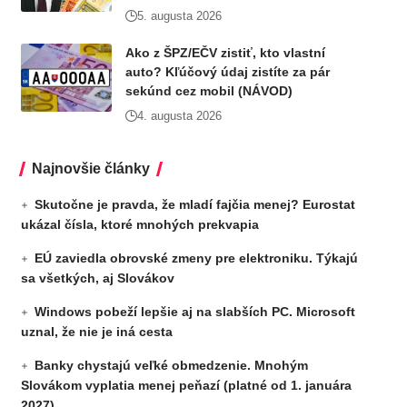
5. augusta 2026
Ako z ŠPZ/EČV zistiť, kto vlastní
auto? Kľúčový údaj zistíte za pár
sekúnd cez mobil (NÁVOD)
4. augusta 2026
Najnovšie články
Skutočne je pravda, že mladí fajčia menej? Eurostat
ukázal čísla, ktoré mnohých prekvapia
EÚ zaviedla obrovské zmeny pre elektroniku. Týkajú
sa všetkých, aj Slovákov
Windows pobeží lepšie aj na slabších PC. Microsoft
uznal, že nie je iná cesta
Banky chystajú veľké obmedzenie. Mnohým
Slovákom vyplatia menej peňazí (platné od 1. januára
2027)