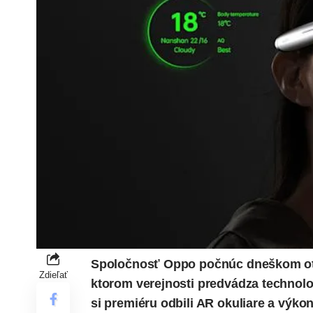
Spoločnosť Oppo počnúc dneškom otv
Zdieľať
ktorom verejnosti predvádza technolo
si premiéru odbili AR okuliare a výk