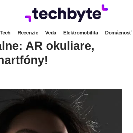
Tech
Recenzie
Veda
Elektromobilita
Domácnosť
lne: AR okuliare,
martfóny!