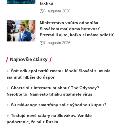
taktiku
5. augusta 2026
Ministerstvo vnútra odporúča
Slovákom mať doma hotovosť.
Prezradili aj to, koľko si máme odložiť
7. augusta 2026
Najnovšie články
Štát odklepol tvrdú zmenu. Mnohí Slováci si musia
siahnuť hlbšie do úspor
Chcete si z internetu stiahnuť The Odyssey?
Nerobte to. Namiesto trháku stiahnete vírus
Sú mid-range smartfóny stále výhodnou kúpou?
Testujú nové radary na Slovákov. Vzniklo
podozrenie, že sú z Ruska