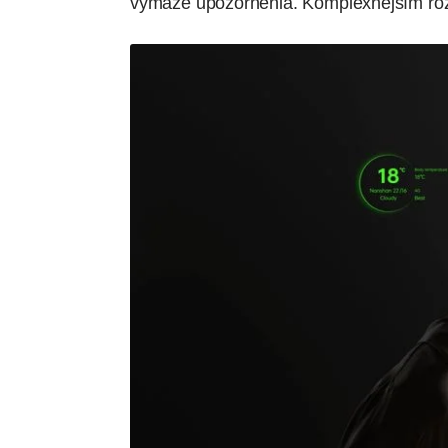
vymaže upozornenia. Komplexnejším ro