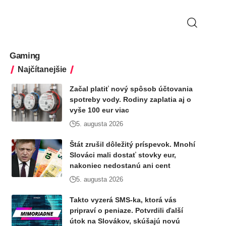
Gaming
Najčítanejšie
Začal platiť nový spôsob účtovania
spotreby vody. Rodiny zaplatia aj o
vyše 100 eur viac
5. augusta 2026
Štát zrušil dôležitý príspevok. Mnohí
Slováci mali dostať stovky eur,
nakoniec nedostanú ani cent
5. augusta 2026
Takto vyzerá SMS-ka, ktorá vás
pripraví o peniaze. Potvrdili ďalší
útok na Slovákov, skúšajú novú