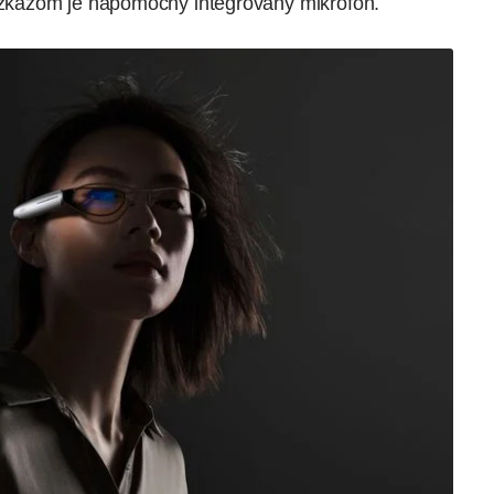
zkazom je nápomocný integrovaný mikrofón.