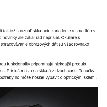
i taktiež spoznať
skladacie zariadenie
a smartfón
s
to novinky ale zatiaľ rad neprišiel. Okuliare s
a spracovávanie obrazových dát sú však rovnako
du funkcionality pripomínajú niekdajší produkt
ss. Príslušenstvo sa skladá z dvoch častí. Tenučký
otreby ho môže nositeľ vybaviť dioptrickými sklami.