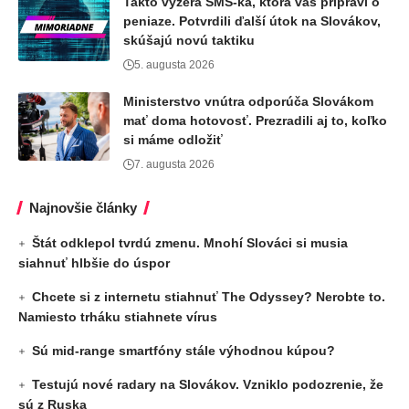
Takto vyzerá SMS-ka, ktorá vás pripraví o
peniaze. Potvrdili ďalší útok na Slovákov,
skúšajú novú taktiku
5. augusta 2026
Ministerstvo vnútra odporúča Slovákom
mať doma hotovosť. Prezradili aj to, koľko
si máme odložiť
7. augusta 2026
Najnovšie články
Štát odklepol tvrdú zmenu. Mnohí Slováci si musia
siahnuť hlbšie do úspor
Chcete si z internetu stiahnuť The Odyssey? Nerobte to.
Namiesto trháku stiahnete vírus
Sú mid-range smartfóny stále výhodnou kúpou?
Testujú nové radary na Slovákov. Vzniklo podozrenie, že
sú z Ruska