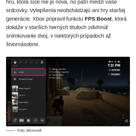
hru, ktorá síce nie je nová, no patrí medzi vaše
srdcovky. Vylepšenia neobchádzajú ani hry staršej
generácie. Xbox pripravil funkciu
FPS Boost
, ktorá
dokáže v starších herných tituloch zdvihnúť
snímkovanie dvoj, v niektorých prípadoch až
štvornásobne.
Foto:
Microsoft