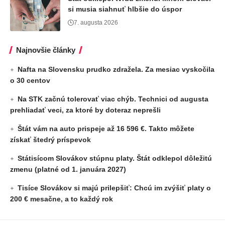
si musia siahnuť hlbšie do úspor
7. augusta 2026
Najnovšie články
Nafta na Slovensku prudko zdražela. Za mesiac vyskočila
o 30 centov
Na STK začnú tolerovať viac chýb. Technici od augusta
prehliadať veci, za ktoré by doteraz neprešli
Štát vám na auto prispeje až 16 596 €. Takto môžete
získať štedrý príspevok
Státisícom Slovákov stúpnu platy. Štát odklepol dôležitú
zmenu (platné od 1. januára 2027)
Tisíce Slovákov si majú prilepšiť: Chcú im zvýšiť platy o
200 € mesačne, a to každý rok