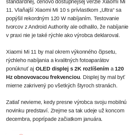
štandardnej, cenovo dostupnejšej verzie Xiaomi Mi
11. Vlaňajší Xiaomi Mi 10 s prívlastkom „Ultra“ sa
popýšil rekordným 120 W nabíjaním. Testovanie
tvorcov z Android Authority ale
odhalilo
, že nabíjanie
v praxi nie je také rýchle ako výrobca deklaroval.
Xiaomi Mi 11 by mal okrem výkonného čipsetu,
rýchleho nabíjania a kvalitných fotoaparátov
ponúknuť aj
OLED displej s 2K rozlíšením
a
120
Hz obnovovacou frekvenciou
. Displej by mal byť
mierne zakrivený po všetkých štyroch stranách.
Zatiaľ nevieme, kedy presne výrobca svoju mobilnú
novinku predstaví. Zrejme sa tak udeje už koncom
decembra, poprípade začiatkom januára.