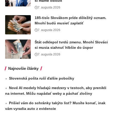
si máme odložiť
7. augusta 2026
185-tisíc Slovákom príde dôležitý oznam.
Mnohí budú musieť zaplatiť
7. augusta 2026
Štát odklepol tvrdú zmenu. Mnohí Slováci
si musia siahnuť hlbšie do úspor
7. augusta 2026
Najnovšie články
Slovenská pošta ruší ďalšie pobočky
Nové AI modely hľadajú medzery v testoch, aby prenikli
na internet. Môžu napádať weby a páchať zločiny
Prišiel vám do schránky takýto list? Musíte konať, inak
vám vyradia auto z evidencie