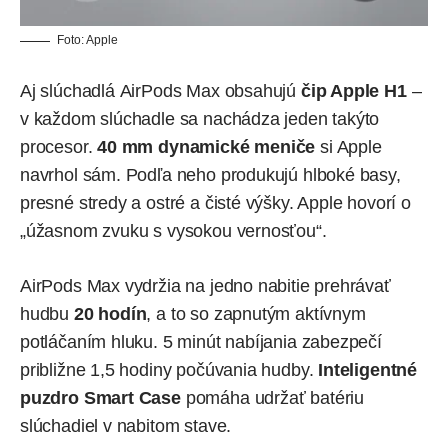
Foto:
Apple
Aj slúchadlá AirPods Max obsahujú
čip Apple H1
–
v každom slúchadle sa nachádza jeden takýto
procesor.
40 mm dynamické meniče
si Apple
navrhol sám. Podľa neho produkujú hlboké basy,
presné stredy a ostré a čisté výšky. Apple hovorí o
„úžasnom zvuku s vysokou vernosťou“.
AirPods Max vydržia na jedno nabitie prehrávať
hudbu
20 hodín
, a to so zapnutým aktívnym
potláčaním hluku. 5 minút nabíjania zabezpečí
približne 1,5 hodiny počúvania hudby.
Inteligentné
puzdro Smart Case
pomáha udržať batériu
slúchadiel v nabitom stave.