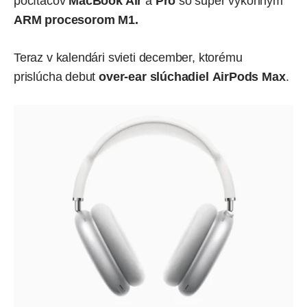
počítačov
MacBook Air
a
Pro
so super výkonným
ARM procesorom M1.
Teraz v kalendári svieti december, ktorému
prislúcha
debut
over-ear slúchadiel AirPods Max
.