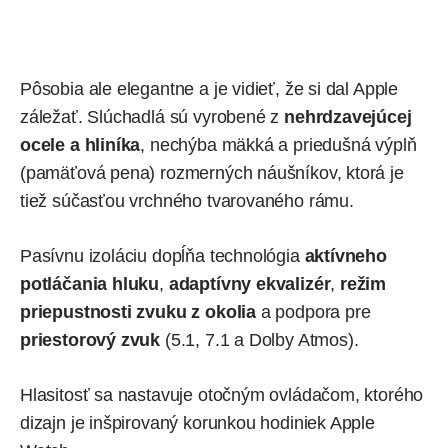
Pôsobia ale elegantne a je vidieť, že si dal Apple
záležať. Slúchadlá sú vyrobené z
nehrdzavejúcej
ocele a hliníka
, nechýba mäkká a priedušná výplň
(pamäťová pena) rozmerných náušníkov, ktorá je
tiež súčasťou vrchného tvarovaného rámu.
Pasívnu izoláciu dopĺňa technológia
aktívneho
potláčania hluku
,
adaptívny ekvalizér
,
režim
priepustnosti zvuku z okolia
a podpora pre
priestorový zvuk
(5.1, 7.1 a Dolby Atmos).
Hlasitosť sa nastavuje otočným ovládačom, ktorého
dizajn je inšpirovaný korunkou hodiniek Apple