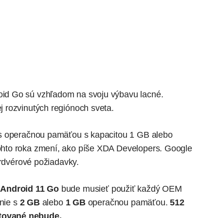
id Go sú vzhľadom na svoju výbavu lacné.
 rozvinutých regiónoch sveta.
 s operačnou pamäťou s kapacitou 1 GB alebo
hto roka zmení,
ako píše XDA Developers
. Google
ardvérové požiadavky.
ý
Android 11 Go
bude musieť použiť každý OEM
enie s
2 GB
alebo
1 GB
operačnou pamäťou.
512
tované nebude.