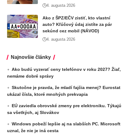
4. augusta 2026
Ako z ŠPZ/EČV zistiť, kto vlastní
auto? Kľúčový údaj zistíte za pár
sekúnd cez mobil (NÁVOD)
4. augusta 2026
Najnovšie články
Ako budú vyzerať ceny telefónov v roku 2027? Žiaľ,
nemáme dobré správy
Skutočne je pravda, že mladí fajčia menej? Eurostat
ukázal čísla, ktoré mnohých prekvapia
EÚ zaviedla obrovské zmeny pre elektroniku. Týkajú
sa všetkých, aj Slovákov
Windows pobeží lepšie aj na slabších PC. Microsoft
uznal, že nie je iná cesta