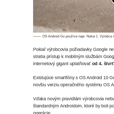
OS Android Go používa napr. Nokia 1. Výrobca
Pokiaľ výrobcovia požiadavky Google nesp
stratia prístup k mobilným službám Goog
internetový gigant uplatňovať
od 4. štvr
Existujúce smartfóny s OS Android 10 
novšiu verziu operačného systému OS A
Vďaka novým pravidlám výrobcovia nebu
štandardným Androidom, ktoré by boli po
operácie.