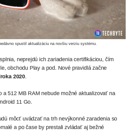
nedávno spustil
aktualizáciu na novšiu verziu systému.
lnia, neprejdú ich zariadenia certifikáciou, čím
le, obchodu Play a pod. Nové pravidlá začne
ťroka 2020
.
Go a 512 MB RAM nebude možné aktualizovať na
ndroid 11 Go.
dú môcť uvádzať na trh nevýkonné zaradenia so
malé a po čase by prestali zvládať aj bežné