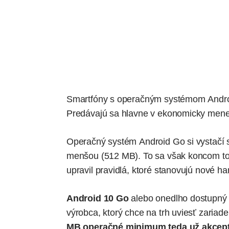
Smartfóny s operačným systémom Andro
Predávajú sa hlavne v ekonomicky menej
Operačný systém Android Go si vystačí
menšou (512 MB). To sa však koncom to
upravil pravidlá, ktoré stanovujú nové h
Android 10 Go
alebo onedlho dostupn
výrobca, ktorý chce na trh uviesť zariad
MB operačné minimum teda už akcep