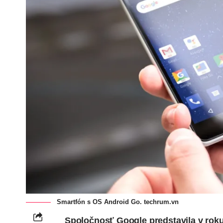
Smartfón s OS Android Go.
techrum.vn
Spoločnosť Google predstavila v rok