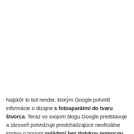
Najskôr to bol render
, ktorým Google potvrdil
informácie o dizajne
s fotoaparátmi do tvaru
štvorca
. Teraz
vo svojom blogu Google predstavuje
a zároveň potvrdzuje predchádzajúce neoficiálne
správy o novom
ovládaní bez dotykov pomocou