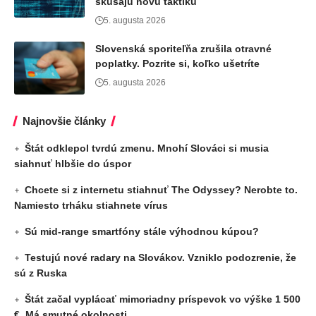
skúšajú novú taktiku
5. augusta 2026
Slovenská sporiteľňa zrušila otravné
poplatky. Pozrite si, koľko ušetríte
5. augusta 2026
Najnovšie články
Štát odklepol tvrdú zmenu. Mnohí Slováci si musia
siahnuť hlbšie do úspor
Chcete si z internetu stiahnuť The Odyssey? Nerobte to.
Namiesto trháku stiahnete vírus
Sú mid-range smartfóny stále výhodnou kúpou?
Testujú nové radary na Slovákov. Vzniklo podozrenie, že
sú z Ruska
Štát začal vyplácať mimoriadny príspevok vo výške 1 500
€. Má smutné okolnosti