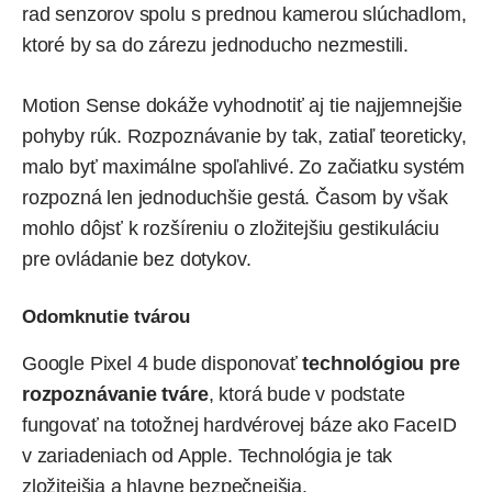
rad senzorov spolu s prednou kamerou slúchadlom,
ktoré by sa do zárezu jednoducho nezmestili.
Motion Sense dokáže vyhodnotiť aj tie najjemnejšie
pohyby rúk. Rozpoznávanie by tak, zatiaľ teoreticky,
malo byť maximálne spoľahlivé. Zo začiatku systém
rozpozná len jednoduchšie gestá. Časom by však
mohlo dôjsť k rozšíreniu o zložitejšiu gestikuláciu
pre ovládanie bez dotykov.
Odomknutie tvárou
Google Pixel 4 bude disponovať
technológiou pre
rozpoznávanie tváre
, ktorá bude v podstate
fungovať na totožnej hardvérovej báze ako FaceID
v zariadeniach od Apple. Technológia je tak
zložitejšia a hlavne bezpečnejšia.