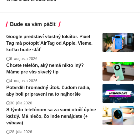
Bude sa vám páčiť
Google predstaví vlastný lokátor. Pixel
Tag má potopiť AirTag od Apple. Vieme,
koľko bude stáť
6. augusta 2026
Chcete telefón, aký nemá nikto iný?
Máme pre vás skvelý tip
4. augusta 2026
Potvrdili hromadný útok. Ľudom radia,
aby boli pripravení na to najhoršie
30. júla 2026
S týmto telefónom sa za vami otočí úplne
každý. Má niečo, čo inde nenájdete (+
výbava)
28. júla 2026