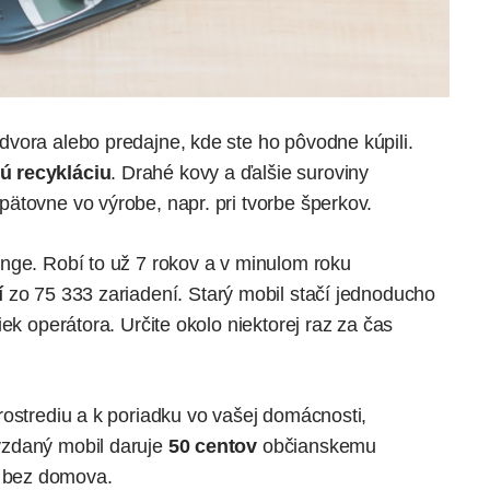
vora alebo predajne, kde ste ho pôvodne kúpili.
ú recykláciu
. Drahé kovy a ďalšie suroviny
ätovne vo výrobe, napr. pri tvorbe šperkov.
ange
. Robí to už 7 rokov a v minulom roku
í
zo
75 333 zariadení. Starý mobil stačí jednoducho
ek operátora. Určite okolo niektorej raz za čas
rostrediu a k poriadku vo vašej domácnosti,
vzdaný mobil daruje
50 centov
občianskemu
 bez domova.