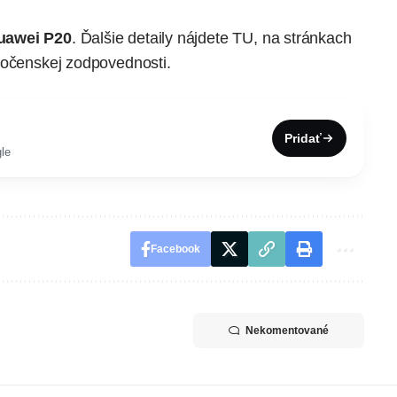
uawei P20
. Ďalšie detaily nájdete
TU, na stránkach
oločenskej zodpovednosti.
Pridať
le
Facebook
Nekomentované