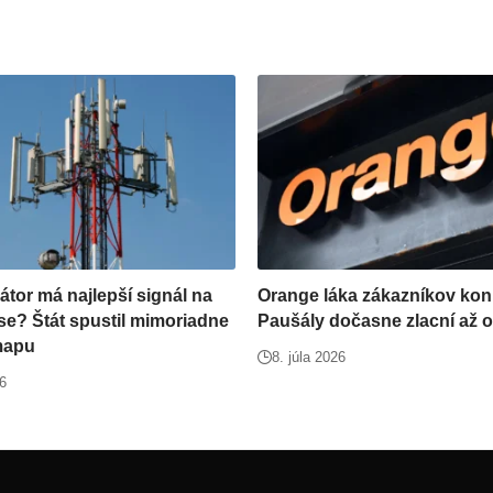
átor má najlepší signál na
Orange láka zákazníkov kon
se? Štát spustil mimoriadne
Paušály dočasne zlacní až o
mapu
8. júla 2026
26