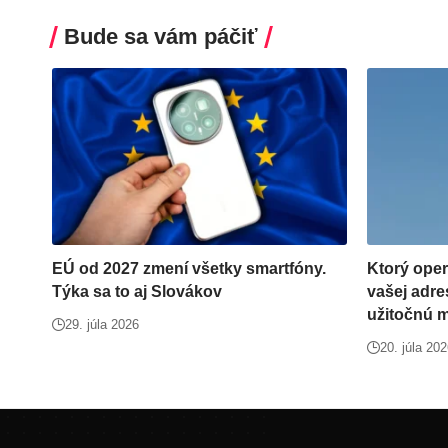
Bude sa vám páčiť
EÚ od 2027 zmení všetky smartfóny.
Ktorý oper
Týka sa to aj Slovákov
vašej adre
užitočnú 
29. júla 2026
20. júla 20