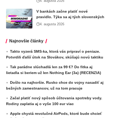
4. augusta 2026
V bankách začne platiť nové
pravidlo. Týka sa aj tých slovenských
4. augusta 2026
Najnovšie články
Takto vyzerá SMS-ka, ktorá vás pripraví o peniaze.
Potvrdili ďalší útok na Slovákov, skúšajú novú taktiku
Tak parádne slúchadlá len za 99 €? Do fitka aj
lietadla si beriem už len Nothing Ear (3a) (RECENZIA)
Došlo na najhoršie. Rusko chce do vojny nasadiť aj
bežných zamestnancov, už na tom pracuje
Začal platiť nový spôsob účtovania spotreby vody.
Rodiny zaplatia aj o vyše 100 eur viac
Apple chystá revolučné AirPods, ktoré bude chcieť