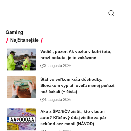
Gaming
Najčítanejšie
Vodiči, pozor: Ak vozíte v kufri toto,
hrozí pokuta, je to zakázané
3. augusta 2026
Štát vo veľkom kráti dôchodky.
Slovákom vyplatí oveľa menej peňazí,
než čakali (+ čísla)
4. augusta 2026
Ako z ŠPZ/EČV zistiť, kto vlastní
auto? Kľúčový údaj zistíte za pár
sekúnd cez mobil (NÁVOD)