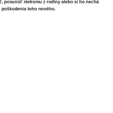
ť, posunúť niekomu z rodiny alebo si ho nechá
o poškodenia toho nového.