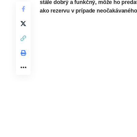
stále dobrý a funkčný, môže ho preda
ako rezervu v prípade neočakávanéh