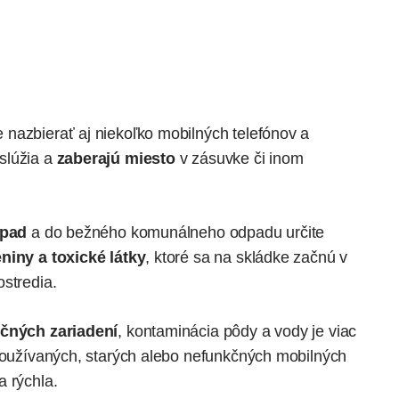
nazbierať aj niekoľko mobilných telefónov a
slúžia a
zaberajú miesto
v zásuvke či inom
dpad
a do bežného komunálneho odpadu určite
niny a toxické látky
, ktoré sa na skládke začnú v
stredia.
čných zariadení
, kontaminácia pôdy a vody je viac
používaných, starých alebo nefunkčných mobilných
a rýchla.