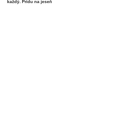
každý. Prídu na jeseň