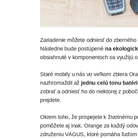
Zariadenie môžete odniesť do zberného d
Následne bude postúpené
na ekologick
obsiahnuté v komponentoch sa využijú op
Staré mobily u nás vo veľkom
zbiera Or
nazhromaždil až
jednu celú tonu batéri
zobrať a odniesť ho do niektorej z poboči
prejdete.
Okrem toho, že prispejete k životnému p
pomôžete aj inak. Orange za každý odo
združeniu VAGUS
, ktoré pomáha ľuďom