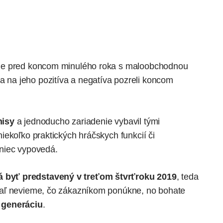
esne pred koncom minulého roka s maloobchodnou
a na jeho pozitíva a negatíva
pozreli koncom
isy
a jednoducho zariadenie vybavil tými
iekoľko praktických hráčskych funkcií či
niec vypovedá.
 byť predstavený v treťom štvrťroku 2019
, teda
iaľ nevieme, čo zákazníkom ponúkne, no bohate
 generáciu
.