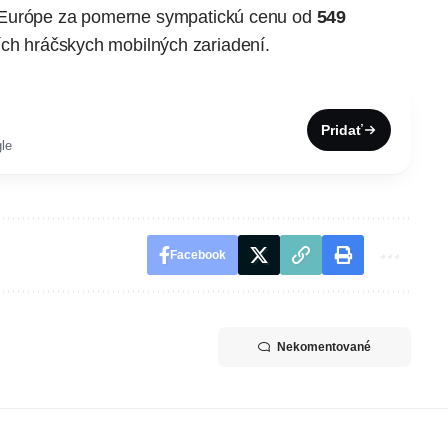
 Európe
za pomerne sympatickú cenu od
549
ích hráčskych mobilných zariadení.
Pridať
le
Facebook
Nekomentované