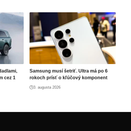
dadlami,
Samsung musí šetriť. Ultra má po 6
m cez 1
rokoch prísť o kľúčový komponent
3. augusta 2026