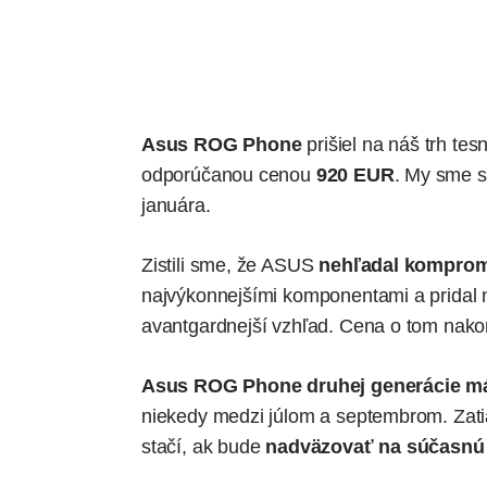
Asus ROG Phone
prišiel na náš trh t
odporúčanou cenou
920 EUR
. My sme s
januára
.
Zistili sme, že ASUS
nehľadal komprom
najvýkonnejšími komponentami a pridal n
avantgardnejší vzhľad. Cena o tom nako
Asus ROG Phone druhej generácie má
niekedy medzi júlom a septembrom. Zat
stačí, ak bude
nadväzovať na súčasnú