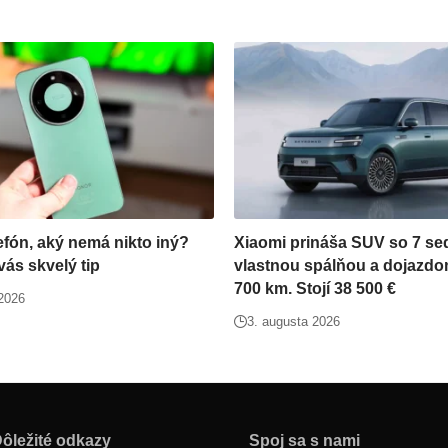
efón, aký nemá nikto iný?
Xiaomi prináša SUV so 7 se
ás skvelý tip
vlastnou spálňou a dojazdo
700 km. Stojí 38 500 €
 2026
3. augusta 2026
ôležité odkazy
Spoj sa s nami