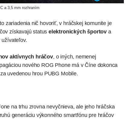
C a 3,5 mm rozhraním
 zariadenia nič hovoriť, v hráčskej komunite je
áčov získavajú status
elektronických športov
a
 užívateľov.
ónov aktívnych hráčov
, o iných, nemenej
propagáciou nového ROG Phone má v Číne dokonca
jí za uvedenou hrou PUBG Mobile.
Fone
na trhu zrovna nevyčnieva, ale jeho hráčska
uhú generáciu výkonného smartfónu pre hráčov