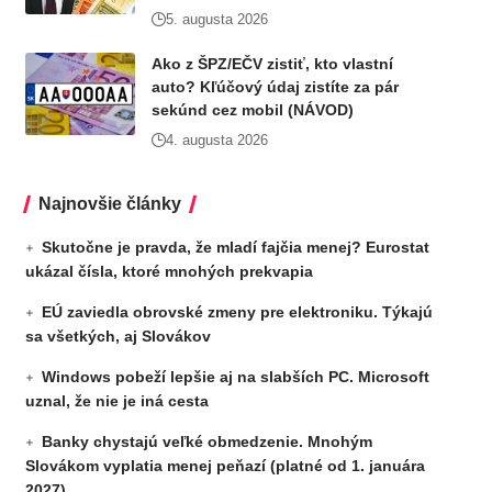
5. augusta 2026
Ako z ŠPZ/EČV zistiť, kto vlastní
auto? Kľúčový údaj zistíte za pár
sekúnd cez mobil (NÁVOD)
4. augusta 2026
Najnovšie články
Skutočne je pravda, že mladí fajčia menej? Eurostat
ukázal čísla, ktoré mnohých prekvapia
EÚ zaviedla obrovské zmeny pre elektroniku. Týkajú
sa všetkých, aj Slovákov
Windows pobeží lepšie aj na slabších PC. Microsoft
uznal, že nie je iná cesta
Banky chystajú veľké obmedzenie. Mnohým
Slovákom vyplatia menej peňazí (platné od 1. januára
2027)