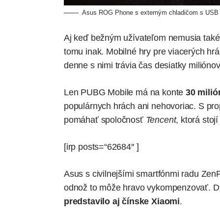
Asus ROG Phone s externým chladičom s USB 
Aj keď bežným užívateľom nemusia takéto
tomu inak. Mobilné hry pre viacerých hr
denne s nimi trávia čas desiatky miliónov
Len
PUBG Mobile
má na konte
30 mili
populárnych hrách ani nehovoriac. S 
pomáhať spoločnosť
Tencent
, ktorá sto
[irp posts=“62684″ ]
Asus s civilnejšími smartfónmi radu
Zen
odnož to môže hravo vykompenzovať. Dr
predstavilo aj čínske Xiaomi
.