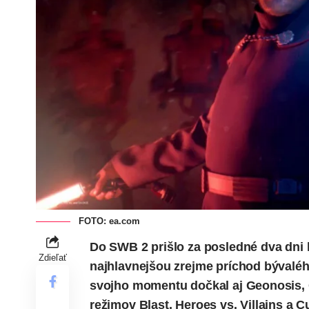
FOTO: ea.com
Do SWB 2 prišlo za posledné dva dni 
Zdieľať
najhlavnejšou zrejme príchod bývaléh
svojho momentu dočkal aj Geonosis, C
režimov Blast, Heroes vs. Villains a 