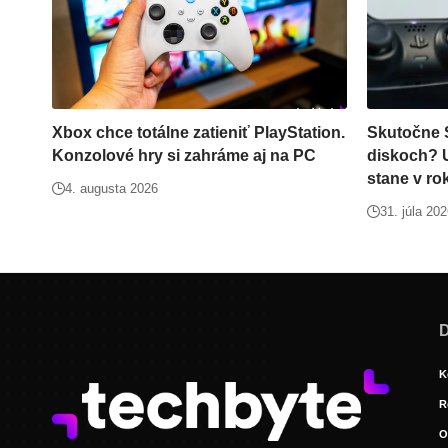
Xbox chce totálne zatieniť PlayStation.
Skutočne 
Konzolové hry si zahráme aj na PC
diskoch? U
stane v ro
4. augusta 2026
31. júla 20
D
K
R
O