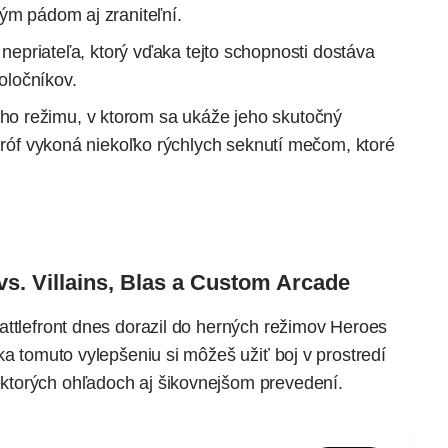
ým pádom aj zraniteľní.
epriateľa, ktorý vďaka tejto schopnosti dostáva
oločníkov.
ho režimu, v ktorom sa ukáže jeho skutočný
 Gróf vykoná niekoľko rýchlych seknutí mečom, ktoré
vs. Villains, Blas a Custom Arcade
attlefront dnes dorazil do herných režimov Heroes
ka tomuto vylepšeniu si môžeš užiť boj v prostredí
torých ohľadoch aj šikovnejšom prevedení.