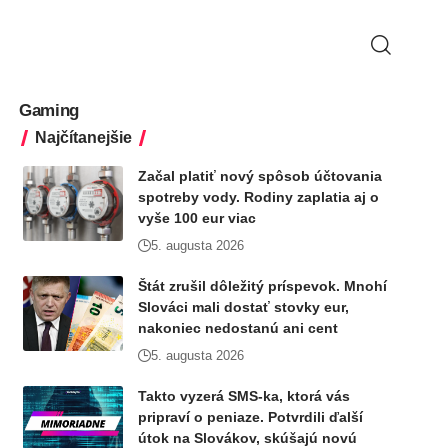
Gaming
Najčítanejšie
Začal platiť nový spôsob účtovania
spotreby vody. Rodiny zaplatia aj o
vyše 100 eur viac
5. augusta 2026
Štát zrušil dôležitý príspevok. Mnohí
Slováci mali dostať stovky eur,
nakoniec nedostanú ani cent
5. augusta 2026
Takto vyzerá SMS-ka, ktorá vás
pripraví o peniaze. Potvrdili ďalší
útok na Slovákov, skúšajú novú