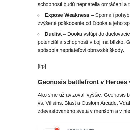
schopnosti budú nepriatelia omráčení a t
Expose Weakness
– Spomalí pohyb n
zvýšené poškodenie od Dooka a jeho sp
Duelist
– Dooku vstúpi do duelovacie
potenciál a schopnosti v boji na blízko.
spôsobia nepriateľovi obrovské škody.
[irp]
Geonosis battlefront v Heroes 
Ako sme už avizovali vyššie, Geonosis b
vs. Villains, Blast a Custom Arcade. Vďa
zdevastovaného sveta v menšom a v niek