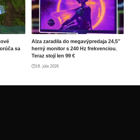
nové
Alza zaradila do megavýpredaja 24,5″
orúča sa
herný monitor s 240 Hz frekvenciou.
Teraz stojí len 99 €
18. júla 2026