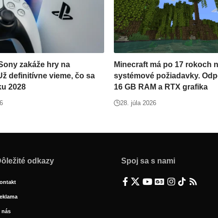
Sony zakáže hry na
Minecraft má po 17 rokoch 
ž definitívne vieme, čo sa
systémové požiadavky. Odp
ku 2028
16 GB RAM a RTX grafika
26
28. júla 2026
ôležité odkazy
Spoj sa s nami
ontakt
eklama
 nás