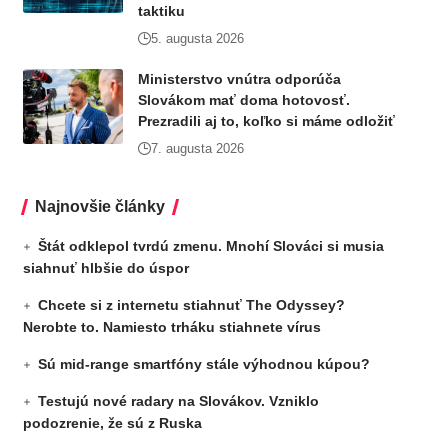
taktiku
5. augusta 2026
Ministerstvo vnútra odporúča
Slovákom mať doma hotovosť.
Prezradili aj to, koľko si máme odložiť
7. augusta 2026
Najnovšie články
Štát odklepol tvrdú zmenu. Mnohí Slováci si musia
siahnuť hlbšie do úspor
Chcete si z internetu stiahnuť The Odyssey?
Nerobte to. Namiesto trháku stiahnete vírus
Sú mid-range smartfóny stále výhodnou kúpou?
Testujú nové radary na Slovákov. Vzniklo
podozrenie, že sú z Ruska