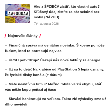
Ako z ŠPZ/EČV zistiť, kto vlastní auto?
Kľúčový údaj zistíte za pár sekúnd cez
mobil (NÁVOD)
4. augusta 2026
Najnovšie články
Finančná správa má geniálnu novinku. Šikovne pomôže
ľuďom, ktorí to potrebujú najviac
ÚRSO potvrdzuje: Čakajú nás nové faktúry za energie
Už sa to deje: Na krabice od PlayStation 5 lepia oznamy,
že fyzické disky končia (+ dátum)
Máte neaktívnu firmu? Možno robíte veľkú chybu, stáť
vás môže kopu peňazí aj času
Slováci bankrotujú vo veľkom. Takto zlé výsledky sme už
dlho nevideli