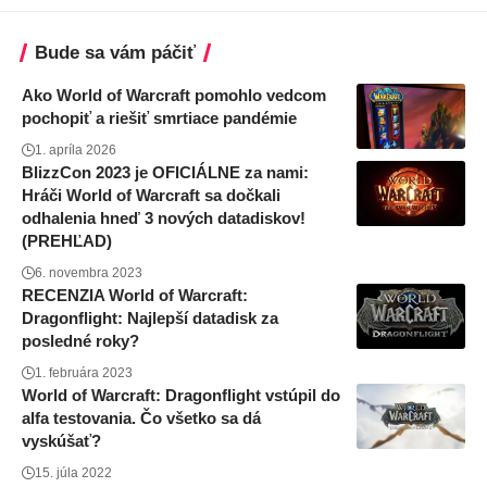
Bude sa vám páčiť
Ako World of Warcraft pomohlo vedcom
pochopiť a riešiť smrtiace pandémie
1. apríla 2026
BlizzCon 2023 je OFICIÁLNE za nami:
Hráči World of Warcraft sa dočkali
odhalenia hneď 3 nových datadiskov!
(PREHĽAD)
6. novembra 2023
RECENZIA World of Warcraft:
Dragonflight: Najlepší datadisk za
posledné roky?
1. februára 2023
World of Warcraft: Dragonflight vstúpil do
alfa testovania. Čo všetko sa dá
vyskúšať?
15. júla 2022