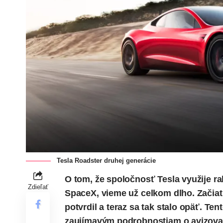
Tesla Roadster druhej generácie
O tom, že spoločnosť Tesla využije r
Zdieľať
SpaceX, vieme už celkom dlho. Začia
potvrdil a teraz sa tak stalo
opäť
. Ten
zaujímavým podrobnostiam o avizo