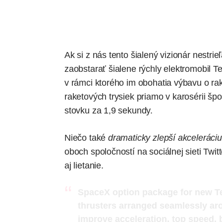
Ak si z nás tento šialený vizionár nestrieľ
zaobstarať šialene rýchly elektromobil T
v rámci ktorého im obohatia výbavu o ra
raketových trysiek priamo v karosérii šp
stovku
za 1,9 sekundy
.
Niečo také
dramaticky zlepší akceleráciu
oboch spoločností na sociálnej sieti Twi
aj lietanie.
SpaceX option package for new Tes
thrusters arranged seamlessly ar
improve acceleration, top speed, 