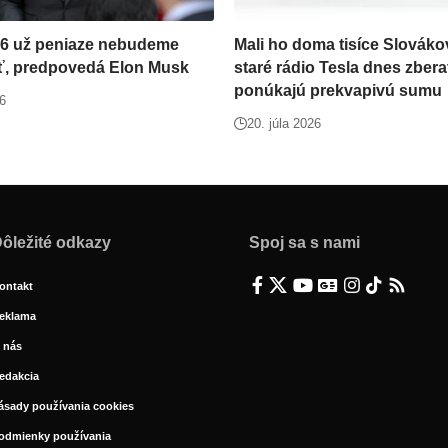
36 už peniaze nebudeme
Mali ho doma tisíce Slovákov
ť, predpovedá Elon Musk
staré rádio Tesla dnes zbera
ponúkajú prekvapivú sumu
26
20. júla 2026
ôležité odkazy
Spoj sa s nami
ontakt
eklama
 nás
edakcia
ásady používania cookies
odmienky používania