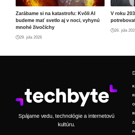
Zarábame si na katastrofu: Kvôli AI
V roku 20
budeme mať svetlo aj v noci, vyhynú
potrebova
mnohé živočíchy
26. júla 20
29. júla 2026
D
K
R
O
R
Spájame vedu, technológie a internetovú
Z
kultúru.
P