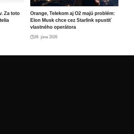
. Za toto
Orange, Telekom aj O2 majú problém:
telia
Elon Musk chce cez Starlink spustiť
vlastného operátora
28. júna 2026