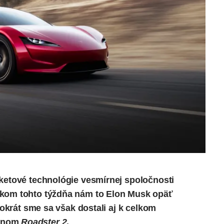
aketové technológie vesmírnej spoločnosti
tkom tohto týždňa nám to Elon Musk opäť
tokrát sme sa však dostali aj k celkom
vanom
Roadster 2
.