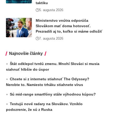
taktiku
5. augusta 2026
Ministerstvo vnútra odporúča
Slovákom mať doma hotovosť.
Prezradili aj to, koľko si máme odložiť
7. augusta 2026
Najnovšie články
Štát odklepol tvrdú zmenu. Mnohí Slováci si musia
siahnuť hlbšie do úspor
Chcete si z internetu stiahnuť The Odyssey?
Nerobte to. Namiesto trháku stiahnete vírus
Sú mid-range smartfóny stále výhodnou kúpou?
Testujú nové radary na Slovákov. Vzniklo
podozrenie, že sú z Ruska