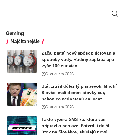
Gaming
Najčítanejšie
Začal platiť nový spôsob účtovania
spotreby vody. Rodiny zaplatia aj o
vyše 100 eur viac
5. augusta 2026
Štát zrušil dôležitý príspevok. Mnohí
Slováci mali dostať stovky eur,
nakoniec nedostanú ani cent
5. augusta 2026
Takto vyzerá SMS-ka, ktorá vás
pripraví o peniaze. Potvrdili ďalší
útok na Slovákov, skúšajú novú