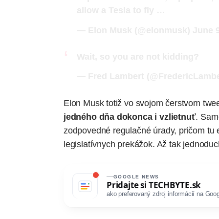
allow a Tesla to fly …
— Elon Musk (@elonmusk)
June 9
Wait, so you are not kidding?
— Fred Lambert (@FredericLambe
Elon Musk totiž vo svojom čerstvom twee
jedného dňa dokonca i vzlietnuť
. Sam
zodpovedné regulačné úrady, pričom tu 
legislatívnych prekážok. Až tak jednodu
GOOGLE NEWS
Pridajte si
TECHBYTE.sk
ako preferovaný zdroj informácií na Goog