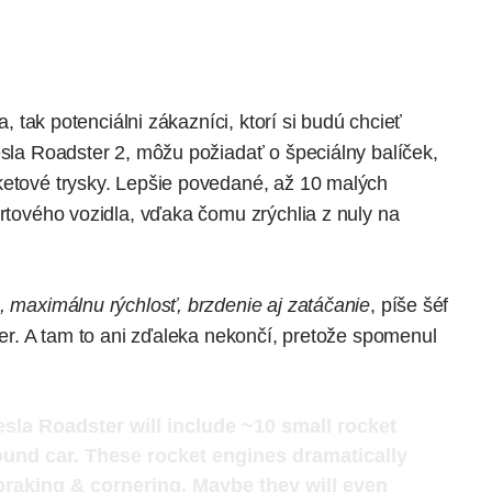
a, tak potenciálni zákazníci, ktorí si budú chcieť
esla Roadster 2, môžu požiadať o špeciálny balíček,
ketové trysky. Lepšie povedané, až 10 malých
ortového vozidla, vďaka čomu zrýchlia z nuly na
, maximálnu rýchlosť, brzdenie aj zatáčanie
, píše šéf
tter. A tam to ani zďaleka nekončí, pretože spomenul
la Roadster will include ~10 small rocket
ound car. These rocket engines dramatically
braking & cornering. Maybe they will even