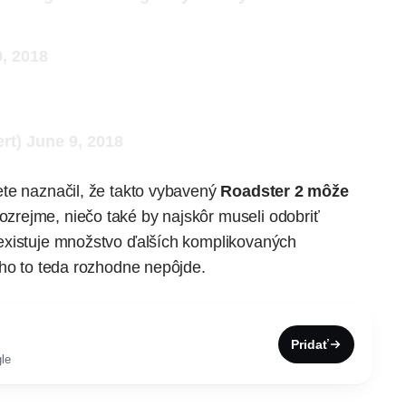
, 2018
rt)
June 9, 2018
te naznačil, že takto vybavený
Roadster 2 môže
ozrejme, niečo také by najskôr museli odobriť
existuje množstvo ďalších komplikovaných
cho to teda rozhodne nepôjde.
Pridať
le