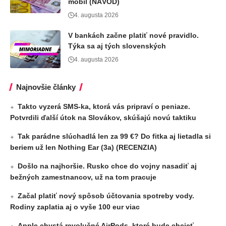
mobil (NÁVOD)
4. augusta 2026
V bankách začne platiť nové pravidlo.
Týka sa aj tých slovenských
4. augusta 2026
Najnovšie články
Takto vyzerá SMS-ka, ktorá vás pripraví o peniaze.
Potvrdili ďalší útok na Slovákov, skúšajú novú taktiku
Tak parádne slúchadlá len za 99 €? Do fitka aj lietadla si
beriem už len Nothing Ear (3a) (RECENZIA)
Došlo na najhoršie. Rusko chce do vojny nasadiť aj
bežných zamestnancov, už na tom pracuje
Začal platiť nový spôsob účtovania spotreby vody.
Rodiny zaplatia aj o vyše 100 eur viac
Apple chystá revolučné AirPods, ktoré bude chcieť