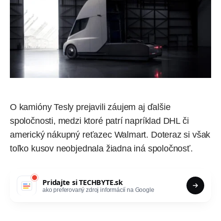
O kamióny Tesly prejavili záujem aj ďalšie
spoločnosti, medzi ktoré patrí napríklad DHL či
americký nákupný reťazec Walmart. Doteraz si však
toľko kusov neobjednala žiadna iná spoločnosť.
Pridajte si
TECHBYTE.sk
ako preferovaný zdroj informácií na Google