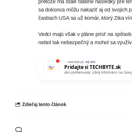
pretože má stále fatálne následky pre te
sa dokonca môžu nakaziť aj od svojich 
častiach USA sa už komár, ktorý Zika vír
Vedci majú však v pláne prísť na spôsob
nebol tak nebezpečný a mohol sa využív
GOOGLE NEWS
Pridajte si
TECHBYTE.sk
ako preferovaný zdroj informácií na Goog
Zdieľaj tento článok