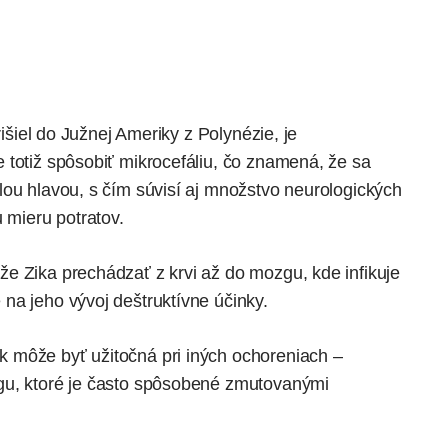
rišiel do Južnej Ameriky z Polynézie, je
 totiž spôsobiť mikrocefáliu, čo znamená, že sa
lou hlavou, s čím súvisí aj množstvo neurologických
 mieru potratov.
e Zika prechádzať z krvi až do mozgu, kde infikuje
na jeho vývoj deštruktívne účinky.
 môže byť užitočná pri iných ochoreniach –
gu, ktoré je často spôsobené zmutovanými