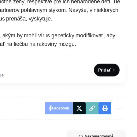
hotné ženy, respektíve pre ich nenarodené deti. Tie
partnerov pohlavným stykom. Navyše, v niektorých
us prenáša, vyskytuje.
, akým by mohli vírus geneticky modifikovať, aby
ať na liečbu na rakoviny mozgu.
Pridať
le
Facebook
Nekomentované