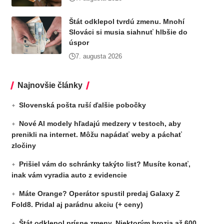
Štát odklepol tvrdú zmenu. Mnohí
Slováci si musia siahnuť hlbšie do
úspor
7. augusta 2026
Najnovšie články
Slovenská pošta ruší ďalšie pobočky
Nové AI modely hľadajú medzery v testoch, aby
prenikli na internet. Môžu napádať weby a páchať
zločiny
Prišiel vám do schránky takýto list? Musíte konať,
inak vám vyradia auto z evidencie
Máte Orange? Operátor spustil predaj Galaxy Z
Fold8. Pridal aj parádnu akciu (+ ceny)
Štát odklepol prísne zmeny. Niektorým hrozia až 600