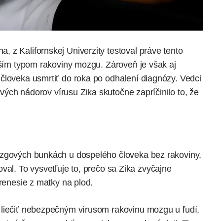
 z Kalifornskej Univerzity testoval práve tento
jším typom rakoviny mozgu. Zároveň je však aj
človeka usmrtiť do roka po odhalení diagnózy. Vedci
mových nádorov vírusu Zika skutočne zapríčinilo to, že
ozgových bunkách u dospelého človeka bez rakoviny,
ikoval. To vysvetľuje to, prečo sa Zika zvyčajne
prenesie z matky na plod.
 liečiť nebezpečným vírusom rakovinu mozgu u ľudí,