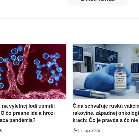
na výletnej lodi usmrtil
Čína schvaľuje ruskú vakcín
 O čo presne ide a hrozí
rakovine, západnej onkológi
iaca pandémia?
krach: Čo je pravda a čo nie
26
4. mája 2026