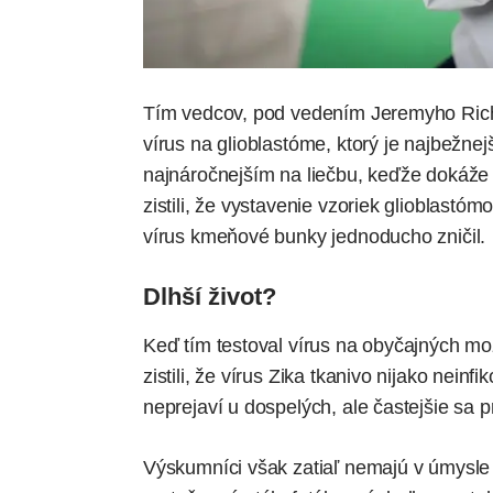
Tím vedcov, pod vedením Jeremyho Richa,
vírus na glioblastóme, ktorý je najbežne
najnáročnejším na liečbu, keďže dokáže 
zistili, že vystavenie vzoriek glioblastó
vírus kmeňové bunky jednoducho zničil.
Dlhší život?
Keď tím testoval vírus na obyčajných m
zistili, že vírus Zika tkanivo nijako neinf
neprejaví u dospelých, ale častejšie sa 
Výskumníci však zatiaľ nemajú v úmysle