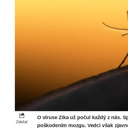
O víruse Zika už počul každý z nás. S
Zdieľať
poškodením mozgu. Vedci však zjavne 