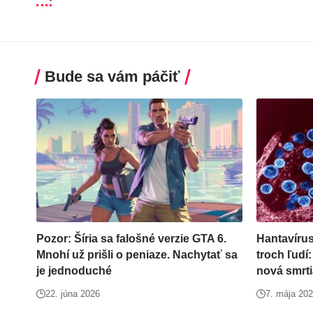
Bude sa vám páčiť
Pozor: Šíria sa falošné verzie GTA 6.
Hantavírus 
Mnohí už prišli o peniaze. Nachytať sa
troch ľudí:
je jednoduché
nová smrt
22. júna 2026
7. mája 20