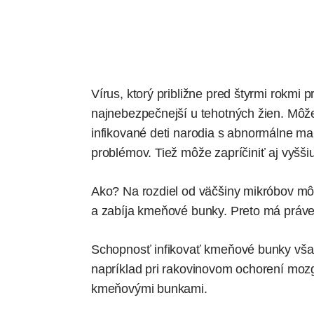
Vírus, ktorý približne pred štyrmi rokmi p
najnebezpečnejší u tehotných žien. Môže
infikované deti narodia s abnormálne ma
problémov. Tiež môže zapríčiniť aj vyššiu
Ako? Na rozdiel od väčšiny mikróbov môž
a zabíja kmeňové bunky. Preto má práve 
Schopnosť infikovať kmeňové bunky však
napríklad pri rakovinovom ochorení moz
kmeňovými bunkami.