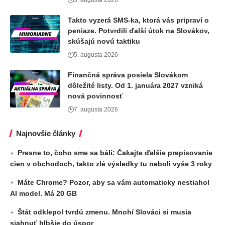
Takto vyzerá SMS-ka, ktorá vás pripraví o
peniaze. Potvrdili ďalší útok na Slovákov,
skúšajú novú taktiku
5. augusta 2026
Finančná správa posiela Slovákom
dôležité listy. Od 1. januára 2027 vzniká
nová povinnosť
7. augusta 2026
Najnovšie články
Presne to, čoho sme sa báli: Čakajte ďalšie prepisovanie
cien v obchodoch, takto zlé výsledky tu neboli vyše 3 roky
Máte Chrome? Pozor, aby sa vám automaticky nestiahol
AI model. Má 20 GB
Štát odklepol tvrdú zmenu. Mnohí Slováci si musia
siahnuť hlbšie do úspor