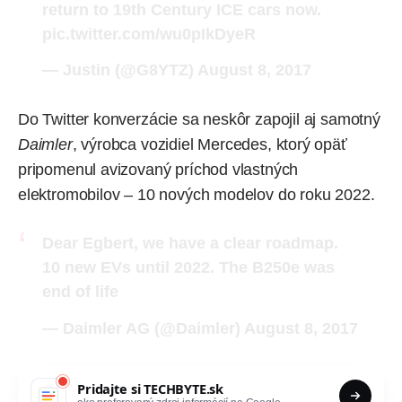
return to 19th Century ICE cars now.
pic.twitter.com/wu0pIkDyeR
— Justin (@G8YTZ)
August 8, 2017
Do Twitter konverzácie sa neskôr zapojil aj samotný
Daimler
, výrobca vozidiel Mercedes, ktorý opäť
pripomenul avizovaný príchod vlastných
elektromobilov – 10 nových modelov do roku 2022.
Dear Egbert, we have a clear roadmap.
10 new EVs until 2022. The B250e was
end of life
— Daimler AG (@Daimler)
August 8, 2017
Pridajte si
TECHBYTE.sk