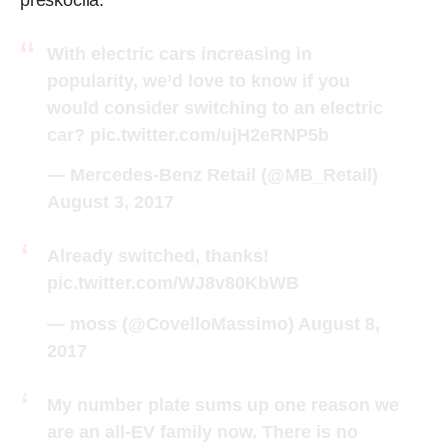
With electric cars increasing in
popularity, we’d love to know if you
would consider switching to an electric
car?
pic.twitter.com/ujH2eRNP5b
— Mercedes-Benz Retail (@MB_Retail)
August 3, 2017
Already switched, thanks!
pic.twitter.com/WJ8v80KbWB
— moss (@CovelloMassimo)
August 8,
2017
My number plate sums up one reason we
are an all-EV family now. There is no