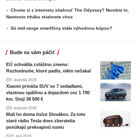
Chcete si z internetu stiahnuť The Odyssey? Nerobte to.
Namiesto trháku stiahnete vírus
Sú mid-range smartfóny stále výhodnou kúpou?
Bude sa vám páčiť
EÚ schválila zvláštnu zmenu:
Rozhodnutie, ktoré padlo, nikto nečakal
5. augusta 2026
Xiaomi prináša SUV so 7 sedadlami,
vlastnou spálňou a dojazdom cez 1 700
km. Stojí 38 500 €
3. augusta 2026
Mali ho doma tisíce Slovákov. Za toto
staré rádio Tesla dnes zberatelia
ponúkajú prekvapivú sumu
20. júla 2026