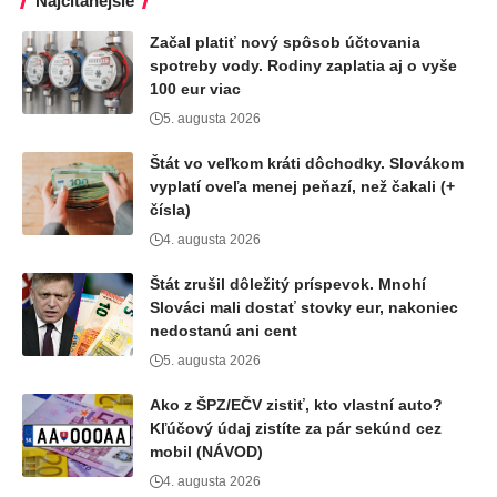
Najčítanejšie
Začal platiť nový spôsob účtovania
spotreby vody. Rodiny zaplatia aj o vyše
100 eur viac
5. augusta 2026
Štát vo veľkom kráti dôchodky. Slovákom
vyplatí oveľa menej peňazí, než čakali (+
čísla)
4. augusta 2026
Štát zrušil dôležitý príspevok. Mnohí
Slováci mali dostať stovky eur, nakoniec
nedostanú ani cent
5. augusta 2026
Ako z ŠPZ/EČV zistiť, kto vlastní auto?
Kľúčový údaj zistíte za pár sekúnd cez
mobil (NÁVOD)
4. augusta 2026