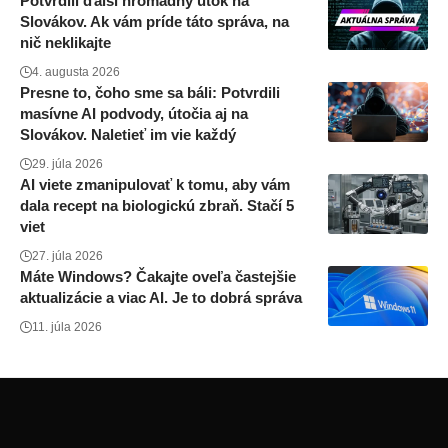
Potvrdili ďalší hromadný útok na
Slovákov. Ak vám príde táto správa, na
nič neklikajte
4. augusta 2026
Presne to, čoho sme sa báli: Potvrdili
masívne AI podvody, útočia aj na
Slovákov. Naletieť im vie každý
29. júla 2026
AI viete zmanipulovať k tomu, aby vám
dala recept na biologickú zbraň. Stačí 5
viet
27. júla 2026
Máte Windows? Čakajte oveľa častejšie
aktualizácie a viac AI. Je to dobrá správa
11. júla 2026