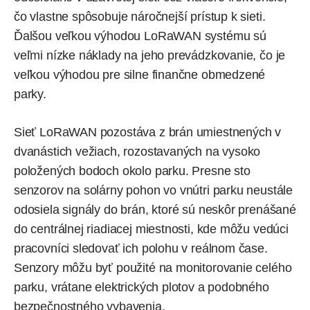
čo vlastne spôsobuje náročnejší prístup k sieti.
Ďalšou veľkou výhodou LoRaWAN systému sú
veľmi nízke náklady na jeho prevádzkovanie, čo je
veľkou výhodou pre silne finančne obmedzené
parky.
Sieť LoRaWAN pozostáva z brán umiestnených v
dvanástich vežiach, rozostavaných na vysoko
položených bodoch okolo parku. Presne sto
senzorov na solárny pohon vo vnútri parku neustále
odosiela signály do brán, ktoré sú neskôr prenášané
do centrálnej riadiacej miestnosti, kde môžu vedúci
pracovníci sledovať ich polohu v reálnom čase.
Senzory môžu byť použité na monitorovanie celého
parku, vrátane elektrických plotov a podobného
bezpečnostného vybavenia.