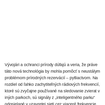
Vývojári a ochranci prírody dúfajú a veria, že práve
táto nová technológia by mohla pomôcť s neustálym
problémom prírodných rezervácií – pytliactvom. Na
rozdiel od ľahko zachytiteľných rádiových frekvencií,
ktoré sú zvyčajne používané na sledovanie zvierat v
iných parkoch, sú signály z „inteligentného parku“
odosielané v uzavretej sieti cez viaceré frekvencie,