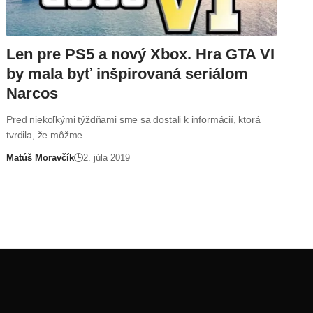
Len pre PS5 a nový Xbox. Hra GTA VI
by mala byť inšpirovaná seriálom
Narcos
Pred niekoľkými týždňami sme sa dostali k informácií, ktorá
tvrdila, že môžme…
Matúš Moravčík
2. júla 2019