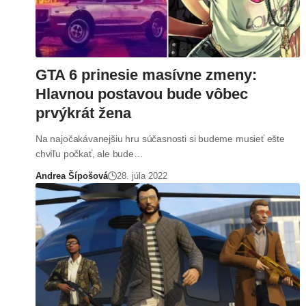
GTA 6 prinesie masívne zmeny:
Hlavnou postavou bude vôbec
prvýkrát žena
Na najočakávanejšiu hru súčasnosti si budeme musieť ešte
chvíľu počkať, ale bude…
Andrea Šípošová
28. júla 2022