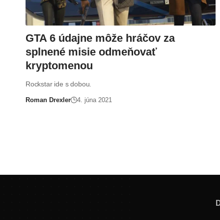
GTA 6 údajne môže hráčov za
splnené misie odmeňovať
kryptomenou
Rockstar ide s dobou.
Roman Drexler
4. júna 2021
D