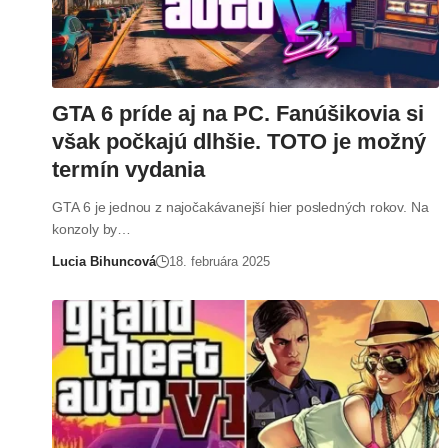
GTA 6 príde aj na PC. Fanúšikovia si
však počkajú dlhšie. TOTO je možný
termín vydania
GTA 6 je jednou z najočakávanejší hier posledných rokov. Na
konzoly by…
Lucia Bihuncová
18. februára 2025