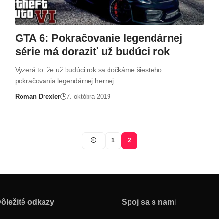
GTA 6: Pokračovanie legendárnej
série má doraziť už budúci rok
Vyzerá to, že už budúci rok sa dočkáme šiesteho
pokračovania legendárnej hernej…
Roman Drexler
7. októbra 2019
1
2
ôležité odkazy
Spoj sa s nami