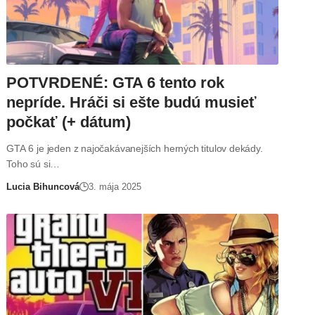
POTVRDENÉ: GTA 6 tento rok
nepríde. Hráči si ešte budú musieť
počkať (+ dátum)
GTA 6 je jeden z najočakávanejších herných titulov dekády.
Toho sú si…
Lucia Bihuncová
3. mája 2025