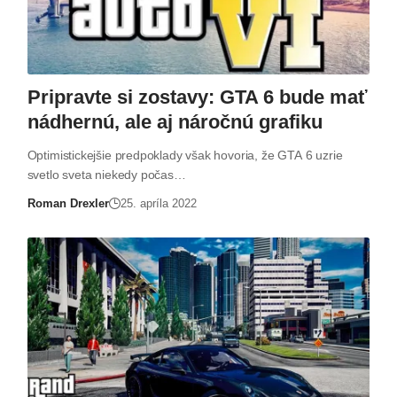
Pripravte si zostavy: GTA 6 bude mať
nádhernú, ale aj náročnú grafiku
Optimistickejšie predpoklady však hovoria, že GTA 6 uzrie
svetlo sveta niekedy počas…
Roman Drexler
25. apríla 2022