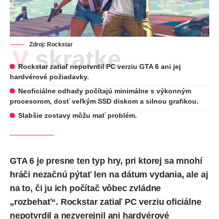
Zdroj: Rockstar
V skratke
Rockstar zatiaľ nepotvrdil PC verziu GTA 6 ani jej
hardvérové požiadavky.
Neoficiálne odhady počítajú minimálne s výkonným
procesorom, dosť veľkým SSD diskom a silnou grafikou.
Slabšie zostavy môžu mať problém.
GTA 6 je presne ten typ hry, pri ktorej sa mnohí
hráči nezačnú pýtať len na dátum vydania, ale aj
na to, či ju ich počítač vôbec zvládne
„rozbehať“. Rockstar zatiaľ PC verziu oficiálne
nepotvrdil a nezverejnil ani hardvérové