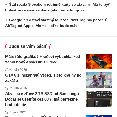
Štát rozdá Slovákom rodinné karty so zľavami. Má to byť
bolestné za vysoké dane (ako bude fungovať)
Google predstaví vlastný lokátor. Pixel Tag má potopiť
AirTag od Apple. Vieme, koľko bude stáť
Bude sa vám páčiť
Máte túto grafiku? Hráčovi vybuchla, keď
zapol nový Assassin’s Creed
14. júla 2026
GTA 6 si nezahrajú všetci. Tieto krajiny ho
zakážu
12. júla 2026
Alza má v zľave 2 TB SSD od Samsungu.
Dočasne ušetríte cez 60 €, má perfektné
hodnotenie
11. júla 2026