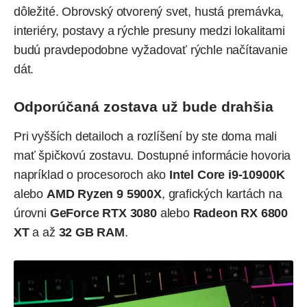
dôležité. Obrovský otvorený svet, hustá premávka,
interiéry, postavy a rýchle presuny medzi lokalitami
budú pravdepodobne vyžadovať rýchle načítavanie
dát.
Odporúčaná zostava už bude drahšia
Pri vyšších detailoch a rozlíšení by ste doma mali
mať špičkovú zostavu. Dostupné informácie hovoria
napríklad o procesoroch ako
Intel Core i9-10900K
alebo
AMD Ryzen 9 5900X
, grafických kartách na
úrovni
GeForce RTX 3080
alebo
Radeon RX 6800
XT
a až
32 GB RAM
.