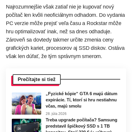
Najrozumnejšie však zatiaľ nie je kupovať nový
počítač len kvôli neoficiálnym odhadom. Do vydania
PC verzie môže prejsť veľa času a Rockstar môže
hru optimalizovať inak, než sa dnes odhaduje.
Zároveň sa dovtedy takmer určite zmenia ceny
grafických kariet, procesorov aj SSD diskov. Ostáva
však len dúfať, že tým správnym smerom.
Prečítajte si tiež
„Fyzické kópie“ GTA 6 majú dátum
expirácie. Tí, ktorí si hru nestiahnu
včas, majú smolu
28. júla 2026
Treba upgrade počítača? Samsung
predstavil špičkový SSD s 1 TB