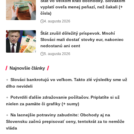
Štát vo veľkom kráti dôchodky. Slovákom
vyplatí oveľa menej peňazí, než čakali (+
čísla)
4. augusta 2026
Štát zrušil dôležitý príspevok. Mnohí
Slováci mali dostať stovky eur, nakoniec
nedostanú ani cent
5. augusta 2026
Najnovšie články
Slováci bankrotujú vo veľkom. Takto zlé výsledky sme už
dlho nevideli
Potvrdili ďalšie zdražovanie počítačov. Priplatíte si už
nielen za pamäte či grafiky (+ sumy)
Na lacnejšie potraviny zabudnite: Obchody aj na
Slovensku začnú prepisovať ceny, tentokrát za to nemôže
vláda