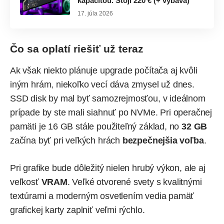
kapacitou. Stojí 220 € (+ výbava)
17. júla 2026
Čo sa oplatí riešiť už teraz
Ak však niekto plánuje upgrade počítača aj kvôli
iným hrám, niekoľko vecí dáva zmysel už dnes.
SSD disk by mal byť samozrejmosťou, v ideálnom
prípade by ste mali siahnuť po NVMe. Pri operačnej
pamäti je 16 GB stále použiteľný základ, no
32 GB
začína byť pri veľkých hrách
bezpečnejšia voľba
.
Pri grafike bude dôležitý nielen hrubý výkon, ale aj
veľkosť
VRAM
. Veľké otvorené svety s kvalitnými
textúrami a moderným osvetlením vedia pamäť
grafickej karty zaplniť veľmi rýchlo.