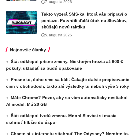
7. augusta 2026
Takto vyzerá SMS-ka, ktorá vás pripraví o
peniaze. Potvrdili ďalší útok na Slovákov,
skúšajú novú taktiku
5. augusta 2026
Najnovšie články
Štát odklepol prísne zmeny. Niektorým hrozia až 600 €
pokuty, ukladať sa budú opakovane
Presne to, čoho sme sa báli: Čakajte ďalšie prepisovanie
cien v obchodoch, takto zlé výsledky tu neboli vyše 3 roky
Máte Chrome? Pozor, aby sa vám automaticky nestiahol
AI model. Má 20 GB
Štát odklepol tvrdú zmenu. Mnohí Slováci si musia
siahnuť hlbšie do úspor
Chcete si z internetu stiahnuť The Odyssey? Nerobte to.