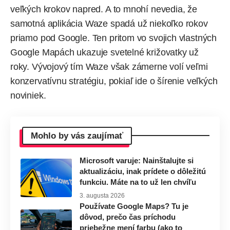
veľkých krokov napred. A to mnohí nevedia, že
samotná aplikácia Waze spadá už niekoľko rokov
priamo pod Google. Ten pritom vo svojich vlastných
Google Mapách ukazuje svetelné križovatky už
roky. Vývojový tím Waze však zámerne volí veľmi
konzervatívnu stratégiu, pokiaľ ide o šírenie veľkých
noviniek.
Mohlo by vás zaujímať
Microsoft varuje: Nainštalujte si
aktualizáciu, inak prídete o dôležitú
funkciu. Máte na to už len chvíľu
3. augusta 2026
Používate Google Maps? Tu je
dôvod, prečo čas príchodu
priebežne mení farbu (ako to