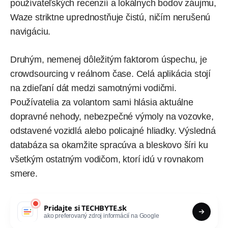
používateľských recenzií a lokálnych bodov záujmu,
Waze striktne uprednostňuje čistú, ničím nerušenú
navigáciu.
Druhým, nemenej dôležitým faktorom úspechu, je
crowdsourcing v reálnom čase. Celá aplikácia stojí
na zdieľaní dát medzi samotnými vodičmi.
Používatelia za volantom sami hlásia aktuálne
dopravné nehody, nebezpečné výmoly na vozovke,
odstavené vozidlá alebo policajné hliadky. Výsledná
databáza sa okamžite spracúva a bleskovo šíri ku
všetkým ostatným vodičom, ktorí idú v rovnakom
smere.
Pridajte si
TECHBYTE.sk
ako preferovaný zdroj informácií na Google