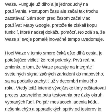
Waze. Funguje už dlho a je jednoduchý na
používanie. Postupom času ale začal tak trochu
zaostávať. Sám som pred časom začal viac
používať Mapy Google, pretože tie
získali kopu
funkcií
, ktoré naozaj dokážu pomôcť. No zdá sa, že
Waze si svoje pomalé inovačné tempo uvedomuje.
Hoci Waze v tomto smere čaká ešte dlhá cesta, je
potešujúce vidieť, že robí pokroky. Prvú reálnu
zmienku o tom, že Waze pracuje na integrácii
svetelných signalizačných zariadení do mapového,
sa na podarilo zachytiť už v decembri minulého
roku. Vtedy totiž interné vývojárske tímy odštartovali
proces uzavretého beta testovania pre úzky okruh
vybraných ľudí. Po pár mesiacoch ladenia kódu,
riešenia chýb a sporadických správ od testerov to