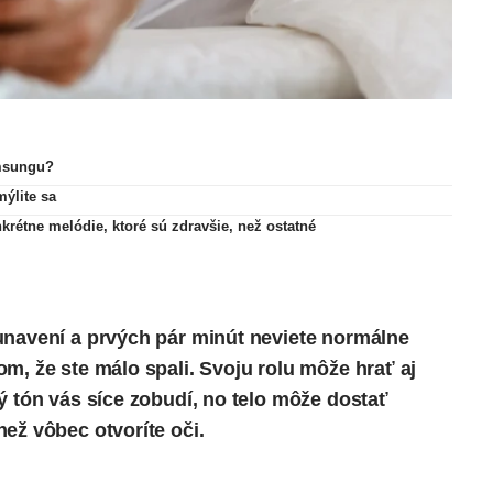
amsungu?
mýlite sa
étne melódie, ktoré sú zdravšie, než ostatné
unavení a prvých pár minút neviete normálne
m, že ste málo spali. Svoju rolu môže hrať aj
ý tón vás síce zobudí, no telo môže dostať
ež vôbec otvoríte oči.