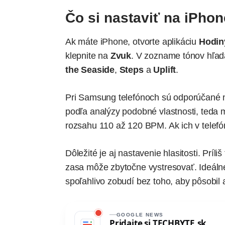
Čo si nastaviť na iPh
Ak máte iPhone, otvorte aplikáciu
Hodin
klepnite na
Zvuk
. V zozname tónov hľad
the Seaside
,
Steps
a
Uplift
.
Pri Samsung telefónoch sú odporúčané
podľa analýzy podobné vlastnosti, teda m
rozsahu 110 až 120 BPM. Ak ich v telefó
Dôležité je aj nastavenie hlasitosti. Príli
zasa môže zbytočne vystresovať. Ideálne 
spoľahlivo zobudí bez toho, aby pôsobil 
GOOGLE NEWS
Pridajte si
TECHBYTE.sk