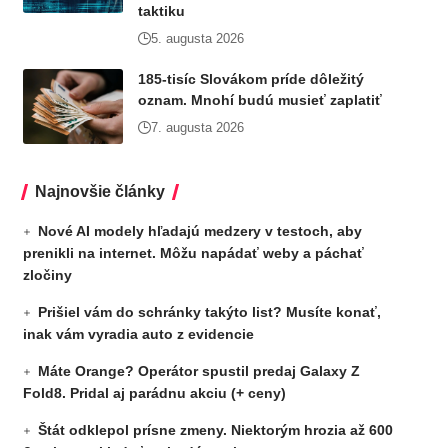
taktiku
5. augusta 2026
185-tisíc Slovákom príde dôležitý
oznam. Mnohí budú musieť zaplatiť
7. augusta 2026
Najnovšie články
Nové AI modely hľadajú medzery v testoch, aby
prenikli na internet. Môžu napádať weby a páchať
zločiny
Prišiel vám do schránky takýto list? Musíte konať,
inak vám vyradia auto z evidencie
Máte Orange? Operátor spustil predaj Galaxy Z
Fold8. Pridal aj parádnu akciu (+ ceny)
Štát odklepol prísne zmeny. Niektorým hrozia až 600