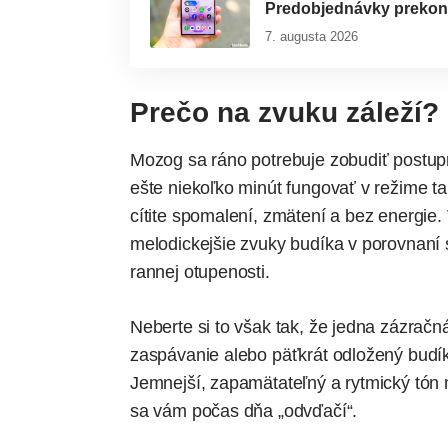
Predobjednávky prekonal
7. augusta 2026
Prečo na zvuku záleží?
Mozog sa ráno potrebuje zobudiť postup
ešte niekoľko minút fungovať v režime ta
cítite spomalení, zmätení a bez energie
melodickejšie zvuky budíka v porovnaní 
rannej otupenosti.
Neberte si to však tak, že jedna zázračn
zaspávanie alebo päťkrát odložený budík.
Jemnejší, zapamätateľný a rytmický tó
sa vám počas dňa „odvďačí“.