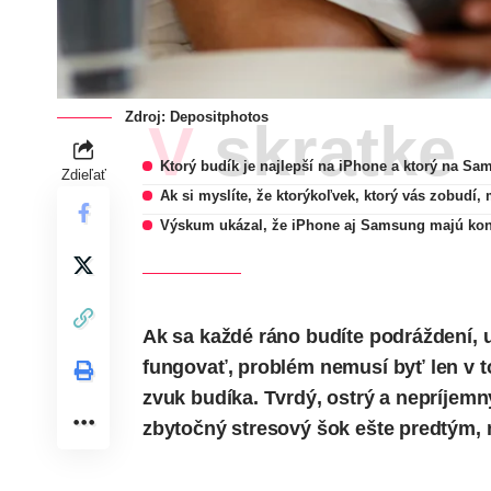
Zdroj:
Depositphotos
V skratke
Ktorý budík je najlepší na iPhone a ktorý na S
Zdieľať
Ak si myslíte, že ktorýkoľvek, ktorý vás zobudí, 
Výskum ukázal, že iPhone aj Samsung majú konkr
Ak sa každé ráno budíte podráždení, 
fungovať, problém nemusí byť len v to
zvuk budíka. Tvrdý, ostrý a nepríjemn
zbytočný stresový šok ešte predtým, n