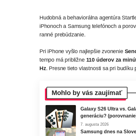
Hudobná a behaviorálna agentúra Start
iPhonoch a Samsung telefónoch a porovn
ranné prebúdzanie.
Pri iPhone vyšlo najlepšie zvonenie
Sen
tempo má približne
110 úderov za minú
Hz
. Presne tieto vlastnosti sa pri budík
Mohlo by vás zaujímať
Galaxy S26 Ultra vs. Ga
generáciu? (porovnanie
7. augusta 2026
Samsung dnes na Sloven