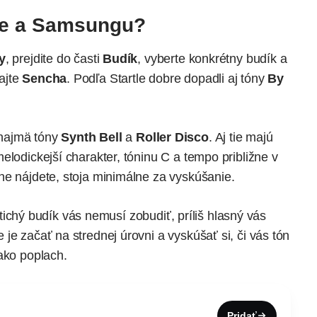
one a Samsungu?
y
, prejdite do časti
Budík
, vyberte konkrétny budík a
ajte
Sencha
. Podľa Startle dobre dopadli aj tóny
By
 najmä tóny
Synth Bell
a
Roller Disco
. Aj tie majú
elodickejší charakter, tóninu C a tempo približne v
ne nájdete, stoja minimálne za vyskúšanie.
š tichý budík vás nemusí zobudiť, príliš hlasný vás
je začať na strednej úrovni a vyskúšať si, či vás tón
ako poplach.
Pridať