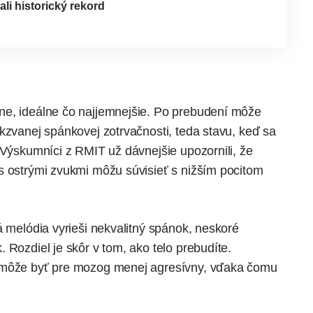
i historický rekord
ne, ideálne čo najjemnejšie. Po prebudení môže
kzvanej spánkovej zotrvačnosti, teda stavu, keď sa
. Výskumníci z RMIT už dávnejšie
upozornili
, že
s ostrými zvukmi môžu súvisieť s nižším pocitom
á melódia vyrieši nekvalitný spánok, neskoré
 Rozdiel je skôr v tom, ako telo prebudíte.
n môže byť pre mozog menej agresívny, vďaka čomu