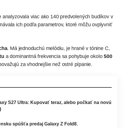
le
analyzovala
viac ako 140 predvolených budíkov v
ávala ich podľa parametrov, ktoré môžu ovplyvniť
cha
. Má jednoduchú melódiu, je hrané v tónine C,
tu
a dominantná frekvencia sa pohybuje okolo
500
u považujú za vhodnejšie než ostré pípanie.
laxy S27 Ultra: Kupovať teraz, alebo počkať na novú
)
sku spúšťa predaj Galaxy Z Fold8.