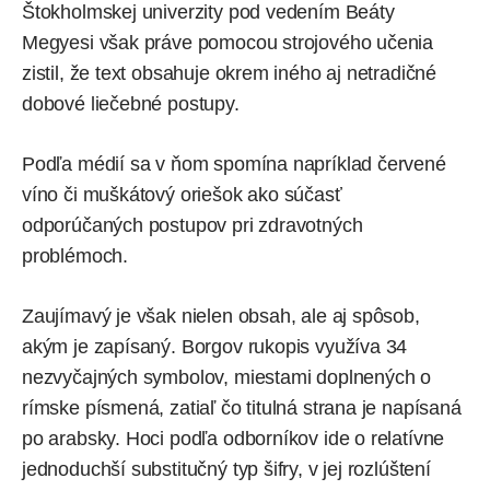
Štokholmskej univerzity pod vedením Beáty
Megyesi však práve pomocou strojového učenia
zistil, že text obsahuje okrem iného aj netradičné
dobové liečebné postupy.
Podľa médií sa v ňom spomína napríklad červené
víno či muškátový oriešok ako súčasť
odporúčaných postupov pri zdravotných
problémoch.
Zaujímavý je však nielen obsah, ale aj spôsob,
akým je zapísaný. Borgov rukopis využíva 34
nezvyčajných symbolov, miestami doplnených o
rímske písmená, zatiaľ čo titulná strana je napísaná
po arabsky. Hoci podľa odborníkov ide o relatívne
jednoduchší substitučný typ šifry, v jej rozlúštení