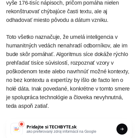
vyše 176-tisíc nápisoch, pričom pomáha nielen
rekonštruovať chýbajúce časti textu, ale aj
odhadovať miesto pôvodu a dátum vzniku.
Toto všetko naznačuje, že umelá inteligencia v
humanitných vedách nenahradí odborníkov, ale im
bude skôr pomáhať. Algoritmus síce dokáže rýchlo
prehľadať tisíce súvislostí, rozpoznať vzory v
poškodenom texte alebo navrhnúť možné kontexty,
no bez kontextu a expertízy by išlo de facto len o
holé dáta. Inak povedané, konkrétne v tomto smere
je spolupráca technológie a človeka nevyhnutná,
teda aspoň zatiaľ.
Pridajte si
TECHBYTE.sk
ako preferovaný zdroj informácií na Google