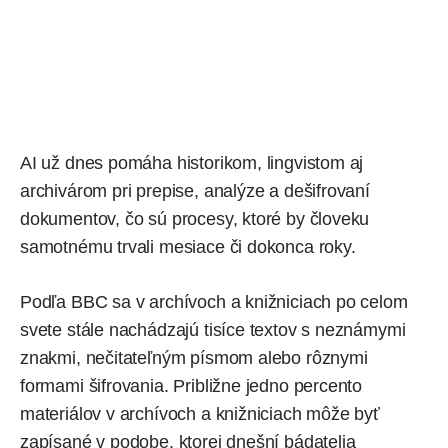
AI už dnes pomáha historikom, lingvistom aj
archivárom pri prepise, analýze a dešifrovaní
dokumentov, čo sú procesy, ktoré by človeku
samotnému trvali mesiace či dokonca roky.
Podľa
BBC sa v archívoch a knižniciach po celom
svete stále nachádzajú tisíce textov s neznámymi
znakmi, nečitateľným písmom alebo rôznymi
formami šifrovania. Približne jedno percento
materiálov v archívoch a knižniciach môže byť
zapísané v podobe, ktorej dnešní bádatelia