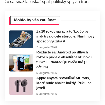
že sa snažila získať späť politický vplyv a trón.
Mohlo by vás zaujímať
Za 10 rokov spravia toľko, čo by
inak trvalo celé storočie: Našli nový
spôsob využitia AI
7. augusta 2026
Rozlúčte sa: Android po dlhých
rokoch príde o absolútne kľúčovú
funkciu. Nahradí ju niečo iné (+
dátum)
6. augusta 2026
Apple chystá revolučné AirPods,
ktoré bude chcieť každý. Prídu na
jeseň
5. augusta 2026