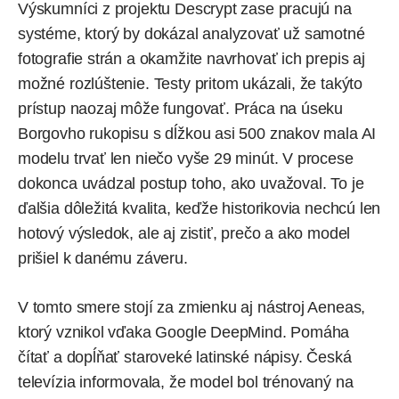
Výskumníci z projektu Descrypt zase pracujú na
systéme, ktorý by dokázal analyzovať už samotné
fotografie strán a okamžite navrhovať ich prepis aj
možné rozlúštenie. Testy pritom ukázali, že takýto
prístup naozaj môže fungovať. Práca na úseku
Borgovho rukopisu s dĺžkou asi 500 znakov mala AI
modelu trvať len niečo vyše 29 minút. V procese
dokonca uvádzal postup toho, ako uvažoval. To je
ďalšia dôležitá kvalita, keďže historikovia nechcú len
hotový výsledok, ale aj zistiť, prečo a ako model
prišiel k danému záveru.
V tomto smere stojí za zmienku aj nástroj Aeneas,
ktorý vznikol vďaka Google DeepMind. Pomáha
čítať a dopĺňať staroveké latinské nápisy. Česká
televízia
informovala
, že model bol trénovaný na