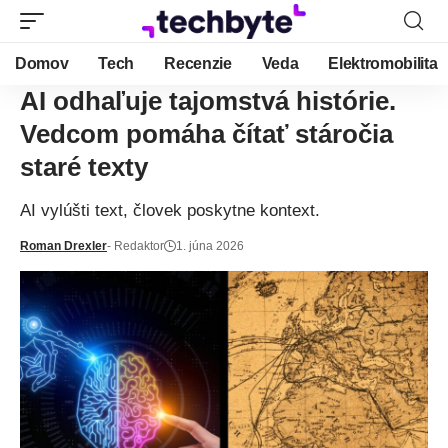
Domov
Tech
Recenzie
Veda
Elektromobilita
AI odhaľuje tajomstvá histórie.
Vedcom pomáha čítať stáročia
staré texty
AI vylúšti text, človek poskytne kontext.
Roman Drexler
- Redaktor
1. júna 2026