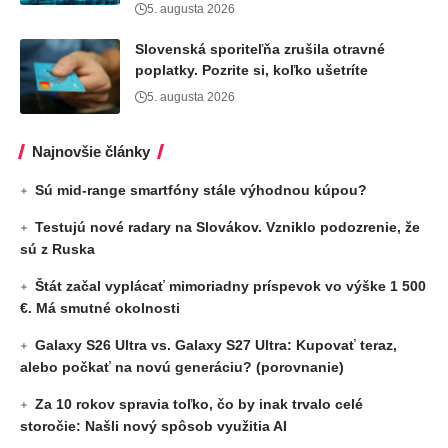
5. augusta 2026
Slovenská sporiteľňa zrušila otravné
poplatky. Pozrite si, koľko ušetríte
5. augusta 2026
Najnovšie články
Sú mid-range smartfóny stále výhodnou kúpou?
Testujú nové radary na Slovákov. Vzniklo podozrenie, že
sú z Ruska
Štát začal vyplácať mimoriadny príspevok vo výške 1 500
€. Má smutné okolnosti
Galaxy S26 Ultra vs. Galaxy S27 Ultra: Kupovať teraz,
alebo počkať na novú generáciu? (porovnanie)
Za 10 rokov spravia toľko, čo by inak trvalo celé
storočie: Našli nový spôsob využitia AI