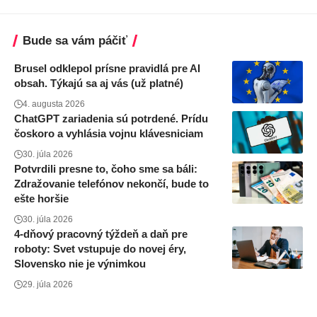
Bude sa vám páčiť
Brusel odklepol prísne pravidlá pre AI
obsah. Týkajú sa aj vás (už platné)
4. augusta 2026
ChatGPT zariadenia sú potrdené. Prídu
čoskoro a vyhlásia vojnu klávesniciam
30. júla 2026
Potvrdili presne to, čoho sme sa báli:
Zdražovanie telefónov nekončí, bude to
ešte horšie
30. júla 2026
4-dňový pracovný týždeň a daň pre
roboty: Svet vstupuje do novej éry,
Slovensko nie je výnimkou
29. júla 2026