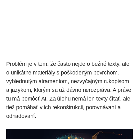
Problém je v tom, že často nejde o bežné texty, ale
o unikátne materiály s poškodeným povrchom,
vyblednutým atramentom, nezvyčajným rukopisom
a jazykom, ktorým sa už dávno nerozpráva. A práve
tu má pomôcť AI. Za úlohu nemá len texty čítať, ale
tiež pomáhať v ich rekonštrukcii, porovnávaní a
odhadovaní.