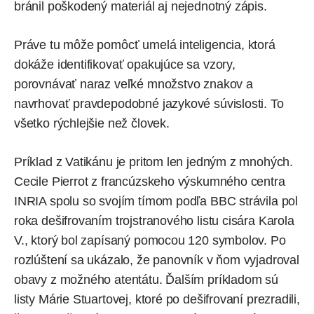
bránil poškodený materiál aj nejednotný zápis.
Práve tu môže pomôcť umelá inteligencia, ktorá
dokáže identifikovať opakujúce sa vzory,
porovnávať naraz veľké množstvo znakov a
navrhovať pravdepodobné jazykové súvislosti. To
všetko rýchlejšie než človek.
Príklad z Vatikánu je pritom len jedným z mnohých.
Cecile Pierrot z francúzskeho výskumného centra
INRIA spolu so svojím tímom podľa BBC strávila pol
roka dešifrovaním trojstranového listu cisára Karola
V., ktorý bol zapísaný pomocou 120 symbolov. Po
rozlúštení sa ukázalo, že panovník v ňom vyjadroval
obavy z možného atentátu. Ďalším príkladom sú
listy Márie Stuartovej, ktoré po dešifrovaní prezradili,