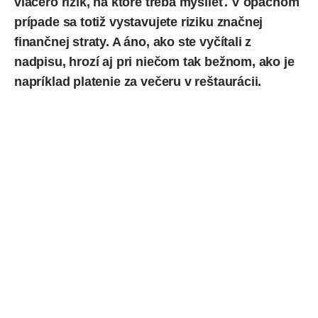
viacero rizík, na ktoré treba myslieť. V opačnom
prípade sa totiž vystavujete riziku značnej
finančnej straty. A áno, ako ste vyčítali z
nadpisu, hrozí aj pri niečom tak bežnom, ako je
napríklad platenie za večeru v reštaurácii.