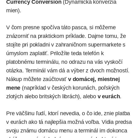
Currency Conversion
(Dynamická konverzia
mien).
V čom presne spočíva táto pasca, si môžeme
znázorniť na praktickom príklade. Dajme tomu, že
stojíte pri pokladni v zahraničnom supermarkete s
úmyslom zaplatiť. Priložíte teda telefón k
platobnému terminálu, no odrazu na vás vyskočí
otázka. Terminál vám dá a výber z dvoch možností.
Nákup môžete zaúčtovať
v domácej, miestnej
mene
(napríklad v českých korunách, poľských
zlotých alebo britských librách), alebo
v eurách
.
Pre väčšinu ľudí, ktorí nevedia, o čo ide, znie platba
v eurách ako tá najlepšia možná voľba. Vidia predsa
svoju známu domácu menu a terminál im dokonca