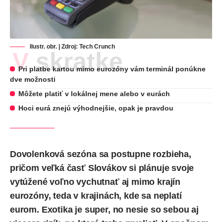
Ilustr. obr. | Zdroj:
Tech Crunch
V skratke
Pri platbe kartou mimo eurozóny vám terminál ponúkne
dve možnosti
Môžete platiť v lokálnej mene alebo v eurách
Hoci eurá znejú výhodnejšie, opak je pravdou
Dovolenková sezóna sa postupne rozbieha,
pričom veľká časť Slovákov si plánuje svoje
vytúžené
voľno
vychutnať aj mimo krajín
eurozóny, teda v krajinách, kde sa neplatí
eurom. Exotika je super, no nesie so sebou aj