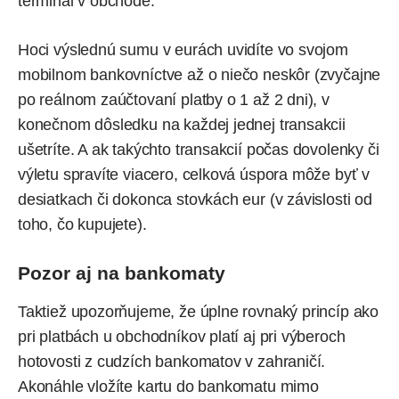
terminál v obchode.
Hoci výslednú sumu v eurách uvidíte vo svojom
mobilnom bankovníctve až o niečo neskôr (zvyčajne
po reálnom zaúčtovaní platby o 1 až 2 dni), v
konečnom dôsledku na každej jednej transakcii
ušetríte. A ak takýchto transakcií počas dovolenky či
výletu spravíte viacero, celková úspora môže byť v
desiatkach či dokonca stovkách eur (v závislosti od
toho, čo kupujete).
Pozor aj na bankomaty
Taktiež upozorňujeme, že úplne rovnaký princíp ako
pri platbách u obchodníkov platí aj pri výberoch
hotovosti z cudzích bankomatov v zahraničí.
Akonáhle vložíte kartu do bankomatu mimo