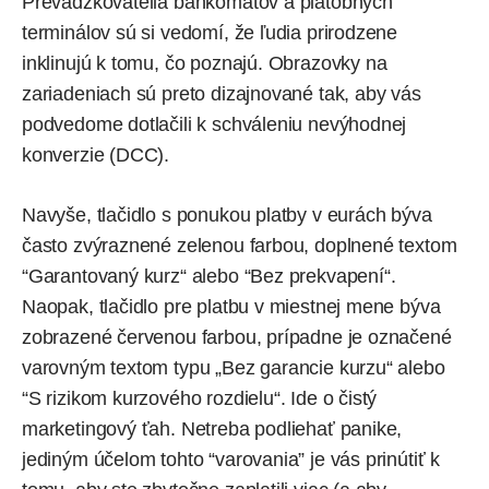
Prevádzkovatelia bankomatov a platobných
terminálov sú si vedomí, že ľudia prirodzene
inklinujú k tomu, čo poznajú. Obrazovky na
zariadeniach sú preto dizajnované tak, aby vás
podvedome dotlačili k schváleniu nevýhodnej
konverzie (DCC).
Navyše, tlačidlo s ponukou platby v eurách býva
často zvýraznené zelenou farbou, doplnené textom
“Garantovaný kurz“ alebo “Bez prekvapení“.
Naopak, tlačidlo pre platbu v miestnej mene býva
zobrazené červenou farbou, prípadne je označené
varovným textom typu „Bez garancie kurzu“ alebo
“S rizikom kurzového rozdielu“. Ide o čistý
marketingový ťah. Netreba podliehať panike,
jediným účelom tohto “varovania” je vás prinútiť k