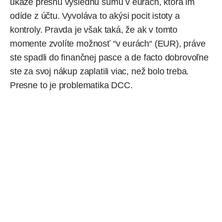
ukáže presnú výslednú sumu v eurách, ktorá im
odíde z účtu. Vyvoláva to akýsi pocit istoty a
kontroly. Pravda je však taká, že ak v tomto
momente zvolíte možnosť “v eurách“ (EUR), práve
ste spadli do finančnej pasce a de facto dobrovoľne
ste za svoj nákup zaplatili viac, než bolo treba.
Presne to je problematika DCC.