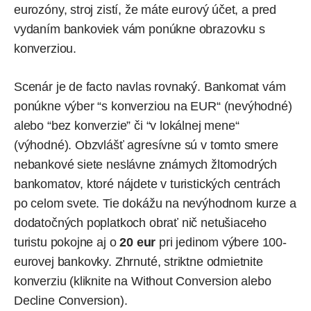
eurozóny, stroj zistí, že máte eurový účet, a pred
vydaním bankoviek vám ponúkne obrazovku s
konverziou.
Scenár je de facto navlas rovnaký. Bankomat vám
ponúkne výber “s konverziou na EUR“ (nevýhodné)
alebo “bez konverzie” či “v lokálnej mene“
(výhodné). Obzvlášť agresívne sú v tomto smere
nebankové siete neslávne známych žltomodrých
bankomatov, ktoré nájdete v turistických centrách
po celom svete. Tie dokážu na nevýhodnom kurze a
dodatočných poplatkoch obrať nič netušiaceho
turistu pokojne aj o
20 eur
pri jedinom výbere 100-
eurovej bankovky. Zhrnuté, striktne odmietnite
konverziu (kliknite na Without Conversion alebo
Decline Conversion).