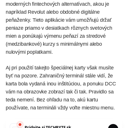
moderných fintechových alternatívach, akou je
napríklad
Revolut
alebo obdobné digitálne
peňaženky. Tieto aplikácie vám umožňujú držať
peniaze priamo v desiatkach rôznych svetových
mien a ponúkajú výmenu peňazí za stredové
(medzibankové) kurzy s minimálnymi alebo
nulovými poplatkami.
Aj pri použití takejto špeciálnej karty však musíte
byť na pozore. Zahraničný terminál stále vidí, že
karta bola vydaná inou inštitúciou, a ponuku DCC
vám na obrazovke zobrazí tak či tak. Pravidlo sa
teda nemení. Bez ohľadu na to, akú kartu
používate, na termináli vždy voľte miestnu menu.
Pridajte si
TECHBYTE.sk