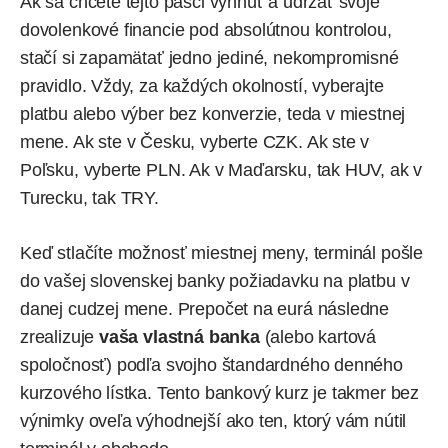
Ak sa chcete tejto pasci vyhnúť a udržať svoje
dovolenkové financie pod absolútnou kontrolou,
stačí si zapamätať jedno jediné, nekompromisné
pravidlo. Vždy, za každých okolností, vyberajte
platbu alebo výber bez konverzie, teda v miestnej
mene. Ak ste v Česku, vyberte CZK. Ak ste v
Poľsku, vyberte PLN. Ak v Maďarsku, tak HUV, ak v
Turecku, tak TRY.
Keď stlačíte možnosť miestnej meny, terminál pošle
do vašej slovenskej banky požiadavku na platbu v
danej cudzej mene. Prepočet na eurá následne
zrealizuje
vaša vlastná banka
(alebo kartová
spoločnosť) podľa svojho štandardného denného
kurzového lístka. Tento bankový kurz je takmer bez
výnimky oveľa výhodnejší ako ten, ktorý vám nútil