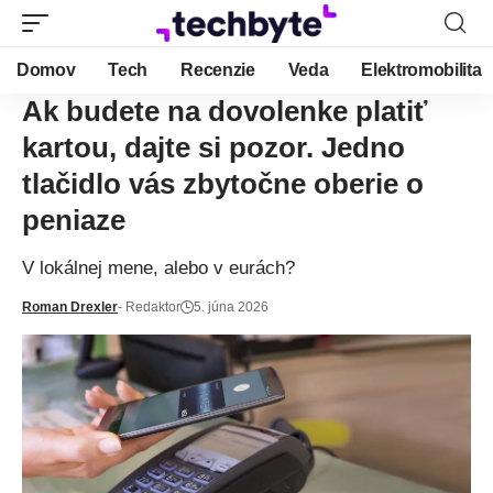
Domov
Tech
Recenzie
Veda
Elektromobilita
Ak budete na dovolenke platiť
kartou, dajte si pozor. Jedno
tlačidlo vás zbytočne oberie o
peniaze
V lokálnej mene, alebo v eurách?
Roman Drexler
- Redaktor
5. júna 2026