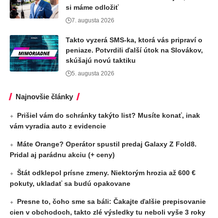
si máme odložiť
7. augusta 2026
Takto vyzerá SMS-ka, ktorá vás pripraví o
peniaze. Potvrdili ďalší útok na Slovákov,
skúšajú novú taktiku
5. augusta 2026
Najnovšie články
Prišiel vám do schránky takýto list? Musíte konať, inak
vám vyradia auto z evidencie
Máte Orange? Operátor spustil predaj Galaxy Z Fold8.
Pridal aj parádnu akciu (+ ceny)
Štát odklepol prísne zmeny. Niektorým hrozia až 600 €
pokuty, ukladať sa budú opakovane
Presne to, čoho sme sa báli: Čakajte ďalšie prepisovanie
cien v obchodoch, takto zlé výsledky tu neboli vyše 3 roky