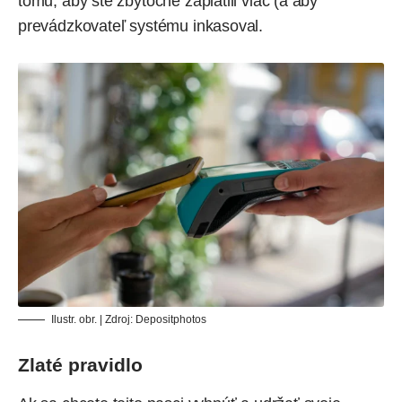
tomu, aby ste zbytočne zaplatili viac (a aby
prevádzkovateľ systému inkasoval.
Ilustr. obr. | Zdroj:
Depositphotos
Zlaté pravidlo