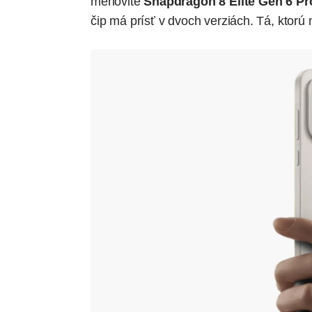
menovite
Snapdragon 8 Elite Gen 6 Pr
čip má prísť v dvoch verziách. Tá, ktorú