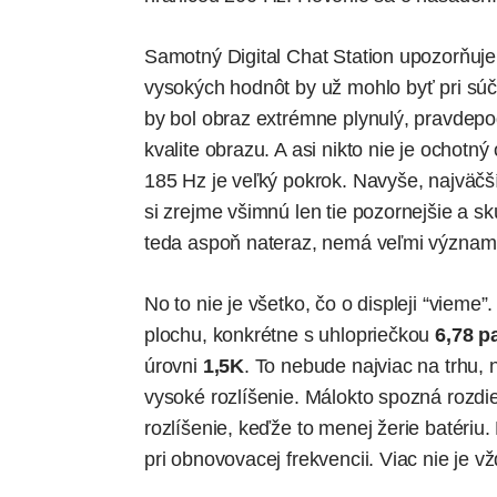
Samotný Digital Chat Station upozorňuje,
vysokých hodnôt by už mohlo byť pri súč
by bol obraz extrémne plynulý, pravdep
kvalite obrazu. A asi nikto nie je ochotn
185 Hz je veľký pokrok. Navyše, najväčš
si zrejme všimnú len tie pozornejšie a s
teda aspoň nateraz, nemá veľmi význam
No to nie je všetko, čo o displeji “vieme
plochu, konkrétne s uhlopriečkou
6,78 p
úrovni
1,5K
. To nebude najviac na trhu, 
vysoké rozlíšenie. Málokto spozná rozdie
rozlíšenie, keďže to menej žerie batériu.
pri obnovovacej frekvencii. Viac nie je vž