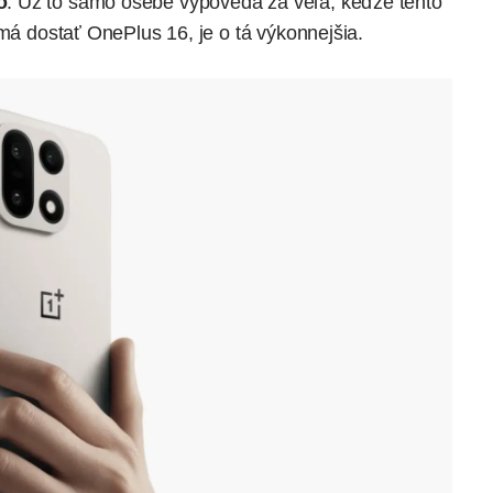
o
. Už to samo osebe vypovedá za veľa, keďže tento
 má dostať OnePlus 16, je o tá výkonnejšia.