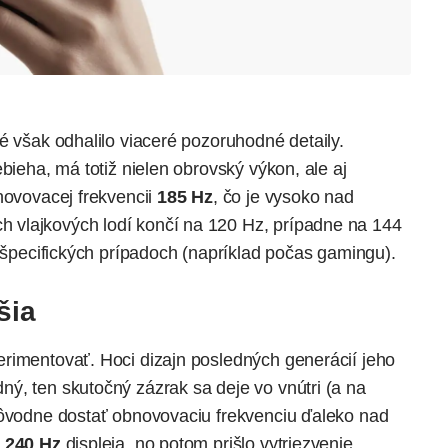
é však odhalilo viaceré pozoruhodné detaily.
bieha, má totiž nielen obrovský výkon, ale aj
novovacej frekvencii
185 Hz
, čo je vysoko nad
vlajkových lodí končí na 120 Hz, prípadne na 144
i špecifických prípadoch (napríklad počas gamingu).
šia
rimentovať. Hoci dizajn posledných generácií jeho
ý, ten skutočný zázrak sa deje vo vnútri (a na
pôvodne dostať obnovovaciu frekvenciu ďaleko nad
í
240 Hz
displeja, no potom prišlo vytriezvenie.