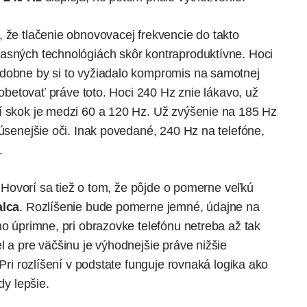
 že tlačenie obnovovacej frekvencie do takto
asných technológiách skôr kontraproduktívne. Hoci
odobne by si to vyžiadalo kompromis na samotnej
ý obetovať práve toto. Hoci 240 Hz znie lákavo, už
í skok je medzi 60 a 120 Hz. Už zvýšenie na 185 Hz
kúsenejšie oči. Inak povedané, 240 Hz na telefóne,
.
”. Hovorí sa tiež o tom, že pôjde o pomerne veľkú
alca
. Rozlíšenie bude pomerne jemné, údajne na
no úprimne, pri obrazovke telefónu netreba až tak
l a pre väčšinu je výhodnejšie práve nižšie
 Pri rozlíšení v podstate funguje rovnaká logika ako
dy lepšie.