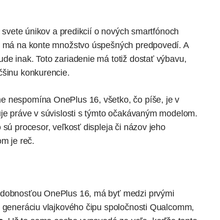
o svete únikov a predikcií o nových smartfónoch
že má na konte množstvo úspešných predpovedí. A
de inak. Toto zariadenie má totiž dostať výbavu,
čšinu konkurencie.
e nespomína OnePlus 16, všetko, čo píše, je v
uje práve v súvislosti s týmto očakávaným modelom.
 sú procesor, veľkosť displeja či názov jeho
om je reč.
podobnosťou OnePlus 16, má byť medzi prvými
ú generáciu vlajkového čipu spoločnosti Qualcomm,