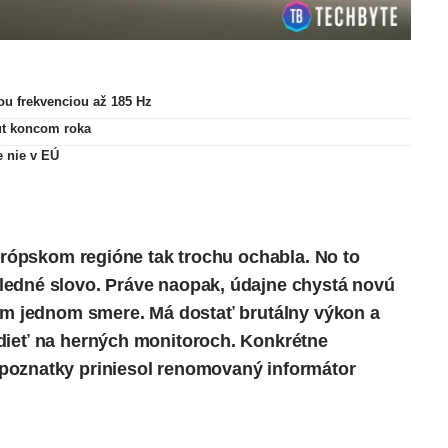
ou frekvenciou až 185 Hz
ut koncom roka
e nie v EÚ
 európskom regióne
tak trochu ochabla
. No to
ledné slovo. Práve naopak, údajne chystá novú
dom jednom smere. Má dostať brutálny výkon a
idieť na herných monitoroch. Konkrétne
poznatky priniesol renomovaný informátor