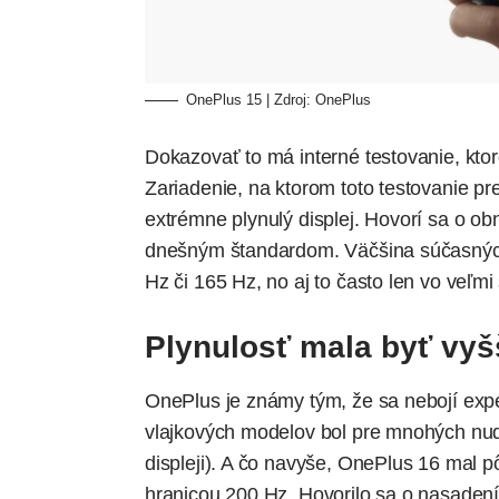
OnePlus 15 | Zdroj: OnePlus
Dokazovať to má interné testovanie, ktor
Zariadenie, na ktorom toto testovanie pre
extrémne plynulý displej. Hovorí sa o ob
dnešným štandardom. Väčšina súčasných 
Hz či 165 Hz, no aj to často len vo veľm
Plynulosť mala byť vyš
OnePlus je známy tým, že sa nebojí expe
vlajkových modelov bol pre mnohých nudn
displeji). A čo navyše, OnePlus 16 mal 
hranicou 200 Hz. Hovorilo sa o nasaden