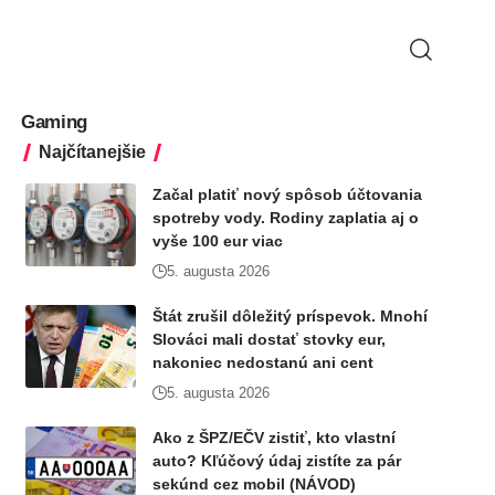
Gaming
Najčítanejšie
Začal platiť nový spôsob účtovania
spotreby vody. Rodiny zaplatia aj o
vyše 100 eur viac
5. augusta 2026
Štát zrušil dôležitý príspevok. Mnohí
Slováci mali dostať stovky eur,
nakoniec nedostanú ani cent
5. augusta 2026
Ako z ŠPZ/EČV zistiť, kto vlastní
auto? Kľúčový údaj zistíte za pár
sekúnd cez mobil (NÁVOD)