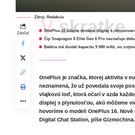
Zdroj: Redakcia
V skratke
OnePlus 16 údajne dostane displej s obnovovac
Zdieľať
Čip Snapragon 8 Elite Gen 6 Pro naznačuje deb
Batéria má dostať kapacitu 9 000 mAh, no zrejm
OnePlus je značka, ktorej aktivita v
neznamená, že už povedala svoje pos
vlajkovú loď, ktorá očarí v azda kaž
displej s plynulosťou, akú môžeme v
hovoríme o modeli OnePlus 16. Nové 
Digital Chat Station,
píše
Gizmochina.