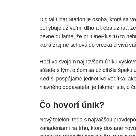
Digital Chat Station je osoba, ktorá sa v
pohybuje už veľmi dlho a treba uznať, 
pevne dúfame, že pri OnePlus 16 to nebu
ktorá zrejme schová do vrecka drvivú vä
Hoci vo svojom najnovšom úniku výslovn
súlade s tým, o čom sa už dlhšie špekul
Keď si pospájame jednotlivé vodítka, ako
hlavného dodávateľa, je takmer isté, o č
Čo hovorí únik?
Nový telefón, teda s najväčšou pravde
zariadeniami na trhu, ktorý dostane nov