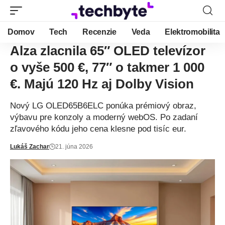
Domov
Tech
Recenzie
Veda
Elektromobilita
Alza zlacnila 65″ OLED televízor
o vyše 500 €, 77″ o takmer 1 000
€. Majú 120 Hz aj Dolby Vision
Nový LG OLED65B6ELC ponúka prémiový obraz,
výbavu pre konzoly a moderný webOS. Po zadaní
zľavového kódu jeho cena klesne pod tisíc eur.
Lukáš Zachar
21. júna 2026