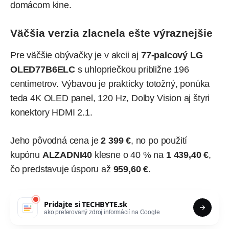
domácom kine.
Väčšia verzia zlacnela ešte výraznejšie
Pre väčšie obývačky je v akcii aj
77-palcový LG
OLED77B6ELC
s uhlopriečkou približne 196
centimetrov. Výbavou je prakticky totožný, ponúka
teda 4K OLED panel, 120 Hz, Dolby Vision aj štyri
konektory HDMI 2.1.
Jeho pôvodná cena je
2 399 €
, no po použití
kupónu
ALZADNI40
klesne o 40 % na
1 439,40 €
,
čo predstavuje úsporu až
959,60 €
.
Pridajte si
TECHBYTE.sk
ako preferovaný zdroj informácií na Google