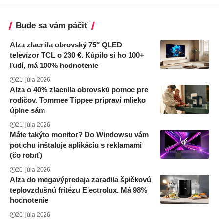
Bude sa vám páčiť
Alza zlacnila obrovský 75″ QLED
televízor TCL o 230 €. Kúpilo si ho 100+
ľudí, má 100% hodnotenie
21. júla 2026
Alza o 40% zlacnila obrovskú pomoc pre
rodičov. Tommee Tippee pripraví mlieko
úplne sám
21. júla 2026
Máte takýto monitor? Do Windowsu vám
potichu inštaluje aplikáciu s reklamami
(čo robiť)
20. júla 2026
Alza do megavýpredaja zaradila špičkovú
teplovzdušnú fritézu Electrolux. Má 98%
hodnotenie
20. júla 2026