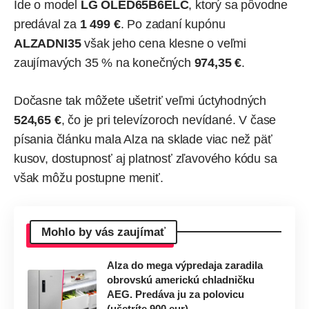
Ide o model
LG OLED65B6ELC
, ktorý sa pôvodne
predával za
1 499 €
. Po zadaní kupónu
ALZADNI35
však jeho cena klesne o veľmi
zaujímavých 35 % na konečných
974,35 €
.
Dočasne tak môžete ušetriť veľmi úctyhodných
524,65 €
, čo je pri televízoroch nevídané. V čase
písania článku mala Alza na sklade viac než päť
kusov, dostupnosť aj platnosť zľavového kódu sa
však môžu postupne meniť.
Mohlo by vás zaujímať
Alza do mega výpredaja zaradila
obrovskú americkú chladničku
AEG. Predáva ju za polovicu
(ušetríte 900 eur)