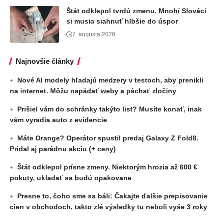
Štát odklepol tvrdú zmenu. Mnohí Slováci
si musia siahnuť hlbšie do úspor
7. augusta 2026
Najnovšie články
Nové AI modely hľadajú medzery v testoch, aby prenikli
na internet. Môžu napádať weby a páchať zločiny
Prišiel vám do schránky takýto list? Musíte konať, inak
vám vyradia auto z evidencie
Máte Orange? Operátor spustil predaj Galaxy Z Fold8.
Pridal aj parádnu akciu (+ ceny)
Štát odklepol prísne zmeny. Niektorým hrozia až 600 €
pokuty, ukladať sa budú opakovane
Presne to, čoho sme sa báli: Čakajte ďalšie prepisovanie
cien v obchodoch, takto zlé výsledky tu neboli vyše 3 roky