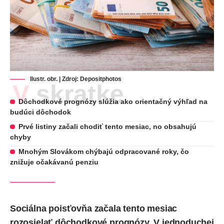
Ilustr. obr. | Zdroj:
Depositphotos
V skratke
Dôchodkové prognózy slúžia ako orientačný výhľad na
budúci dôchodok
Prvé listiny začali chodiť tento mesiac, no obsahujú
chyby
Mnohým Slovákom chýbajú odpracované roky, čo
znižuje očakávanú penziu
Sociálna poisťovňa
začala tento mesiac
rozosielať dôchodkové prognózy. V jednoduchej