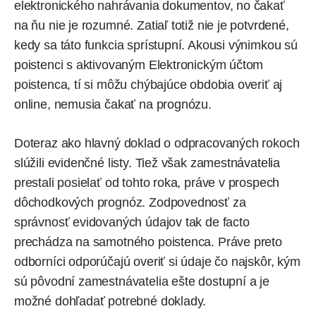
elektronického nahrávania dokumentov, no čakať
na ňu nie je rozumné. Zatiaľ totiž nie je potvrdené,
kedy sa táto funkcia sprístupní. Akousi výnimkou sú
poistenci s aktivovaným Elektronickým účtom
poistenca, tí si môžu chýbajúce obdobia overiť aj
online, nemusia čakať na prognózu.
Doteraz ako hlavný doklad o odpracovaných rokoch
slúžili evidenčné listy. Tiež však zamestnávatelia
prestali posielať od tohto roka, práve v prospech
dôchodkových prognóz. Zodpovednosť za
správnosť evidovaných údajov tak de facto
prechádza na samotného poistenca. Práve preto
odborníci odporúčajú overiť si údaje čo najskôr, kým
sú pôvodní zamestnávatelia ešte dostupní a je
možné dohľadať potrebné doklady.