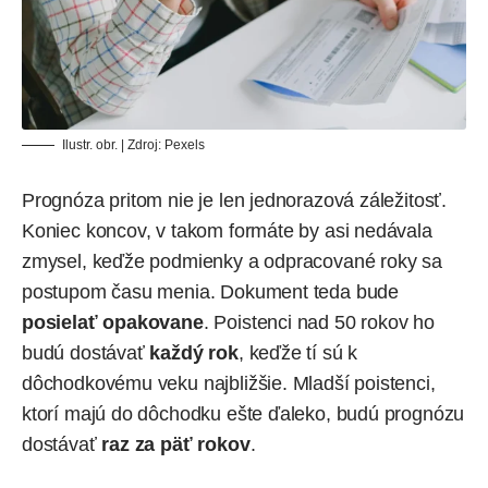
Ilustr. obr. | Zdroj: Pexels
Prognóza pritom nie je len jednorazová záležitosť.
Koniec koncov, v takom formáte by asi nedávala
zmysel, keďže podmienky a odpracované roky sa
postupom času menia. Dokument teda bude
posielať opakovane
. Poistenci nad 50 rokov ho
budú dostávať
každý rok
, keďže tí sú k
dôchodkovému veku najbližšie. Mladší poistenci,
ktorí majú do dôchodku ešte ďaleko, budú prognózu
dostávať
raz za päť rokov
.