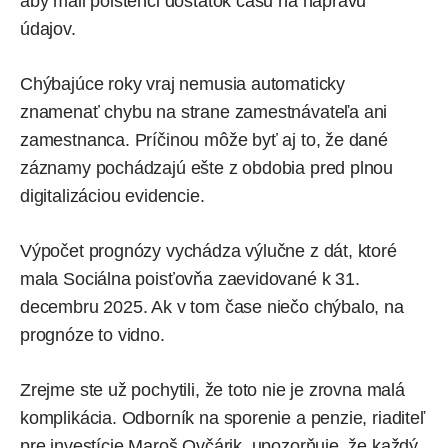
aby mali poistenci dostatok času na nápravu
údajov.
Chýbajúce roky vraj nemusia automaticky
znamenať chybu na strane zamestnávateľa ani
zamestnanca. Príčinou môže byť aj to, že dané
záznamy pochádzajú ešte z obdobia pred plnou
digitalizáciou evidencie.
Výpočet prognózy vychádza výlučne z dát, ktoré
mala Sociálna poisťovňa zaevidované k 31.
decembru 2025. Ak v tom čase niečo chýbalo, na
prognóze to vidno.
Zrejme ste už pochytili, že toto nie je zrovna malá
komplikácia. Odborník na sporenie a penzie, riaditeľ
pre investície Maroš Ovčárik, upozorňuje, že každý