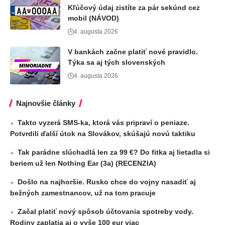
Kľúčový údaj zistíte za pár sekúnd cez
mobil (NÁVOD)
4. augusta 2026
V bankách začne platiť nové pravidlo.
Týka sa aj tých slovenských
4. augusta 2026
Najnovšie články
Takto vyzerá SMS-ka, ktorá vás pripraví o peniaze.
Potvrdili ďalší útok na Slovákov, skúšajú novú taktiku
Tak parádne slúchadlá len za 99 €? Do fitka aj lietadla si
beriem už len Nothing Ear (3a) (RECENZIA)
Došlo na najhoršie. Rusko chce do vojny nasadiť aj
bežných zamestnancov, už na tom pracuje
Začal platiť nový spôsob účtovania spotreby vody.
Rodiny zaplatia aj o vyše 100 eur viac