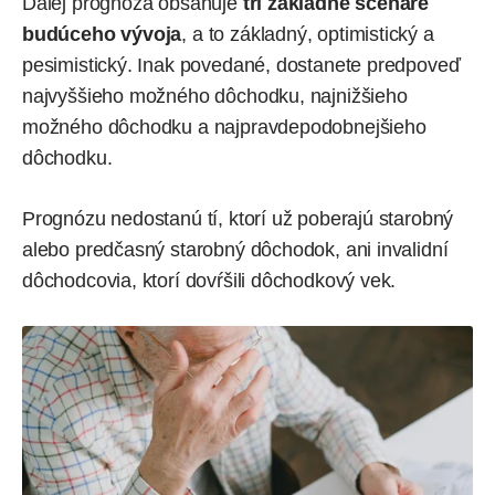
Ďalej prognóza obsahuje
tri základné scenáre
budúceho vývoja
, a to základný, optimistický a
pesimistický. Inak povedané, dostanete predpoveď
najvyššieho možného dôchodku, najnižšieho
možného dôchodku a najpravdepodobnejšieho
dôchodku.
Prognózu nedostanú tí, ktorí už poberajú starobný
alebo predčasný starobný dôchodok, ani invalidní
dôchodcovia, ktorí dovŕšili dôchodkový vek.