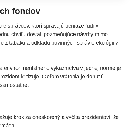
ch fondov
re správcov, ktorí spravujú peniaze ľudí v
lednú chvíľu dostali pozmeňujúce návrhy mimo
e z tabaku a odkladu povinných správ o ekológii v
a environmentálneho výkazníctva v jednej norme je
rezident kritizuje. Cieľom vrátenia je donútiť
 samostatne.
žuje krok za oneskorený a vyčíta prezidentovi, že
ormách.