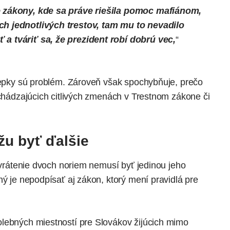
e zákony, kde sa práve riešila pomoc mafiánom,
h jednotlivých trestov, tam mu to nevadilo
a tváriť sa, že prezident robí dobrú vec,
“
ílepky sú problém. Zároveň však spochybňuje, prečo
dchádzajúcich citlivých zmenách v Trestnom zákone či
žu byť ďalšie
e vrátenie dvoch noriem nemusí byť jedinou jeho
ný je nepodpísať aj zákon, ktorý mení pravidlá pre
lebných miestností pre Slovákov žijúcich mimo