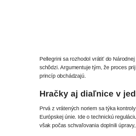
Pellegrini sa rozhodol vrátiť do Národne
schôdzi. Argumentuje tým, že proces pri
princíp obchádzajú.
Hračky aj diaľnice v j
Prvá z vrátených noriem sa týka kontroly
Európskej únie. Ide o technickú reguláci
však počas schvaľovania doplnili úpravy