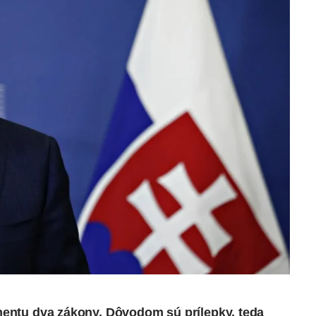
lamentu dva zákony. Dôvodom sú prílepky, teda