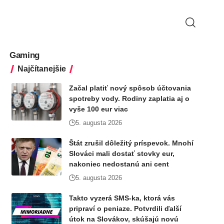
Gaming
Najčítanejšie
Začal platiť nový spôsob účtovania
spotreby vody. Rodiny zaplatia aj o
vyše 100 eur viac
5. augusta 2026
Štát zrušil dôležitý príspevok. Mnohí
Slováci mali dostať stovky eur,
nakoniec nedostanú ani cent
5. augusta 2026
Takto vyzerá SMS-ka, ktorá vás
pripraví o peniaze. Potvrdili ďalší
útok na Slovákov, skúšajú novú