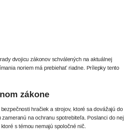
j rady dvojicu zákonov schválených na aktuálnej
jímania noriem má prebiehať riadne. Prílepky tento
ednom zákone
 bezpečnosti hračiek a strojov, ktoré sa dovážajú do
u zameranú na ochranu spotrebiteľa. Poslanci do nej
, ktoré s témou nemajú spoločné nič.