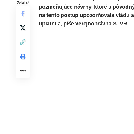
Zdieľať
pozmeňujúce návrhy, ktoré s pôvodný
na tento postup upozorňovala vládu aj
uplatnila,
píše
verejnoprávna STVR.