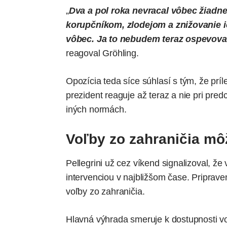
„
Dva a pol roka nevracal vôbec žiadn
korupčníkom, zlodejom a znižovanie ic
vôbec. Ja to nebudem teraz ospevovať 
reagoval Gröhling.
Opozícia teda síce súhlasí s tým, že pr
prezident reaguje až teraz a nie pri pre
iných normách.
Voľby zo zahraničia mô
Pellegrini už cez víkend signalizoval, ž
intervenciou v najbližšom čase. Priprave
voľby zo zahraničia.
Hlavná výhrada smeruje k dostupnosti vo