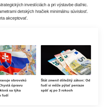
trategických investíciách a pri výstavbe diaľnic.
ametrami detských hračiek minimálnu súvislosť.
eta akceptovať.
pravuje obrovskú
Štát zmenil dôležitý zákon: Od
Chystá úpravu
ľudí si môže pýtať peniaze
ktorá sa týka
späť aj po 3 rokoch
 ľudí