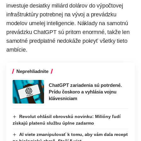
investuje desiatky miliárd dolárov do výpočtovej
infraštruktúry potrebnej na vývoj a prevádzku
modelov umelej inteligencie. Náklady na samotnú
prevádzku ChatGPT sú pritom enormné, takže len
samotné predplatné nedokáže pokryť všetky tieto
ambície.
Neprehliadnite
ChatGPT zariadenia sú potrdené.
Prídu čoskoro a vyhlásia vojnu
klávesniciam
Revolut ohlásil obrovskú novinku: Milióny ľudí
získajú platenú službu úplne zadarmo
AI viete zmanipulovať k tomu, aby vám dala recept
na biologickú zbraň. Stačí 5 viet