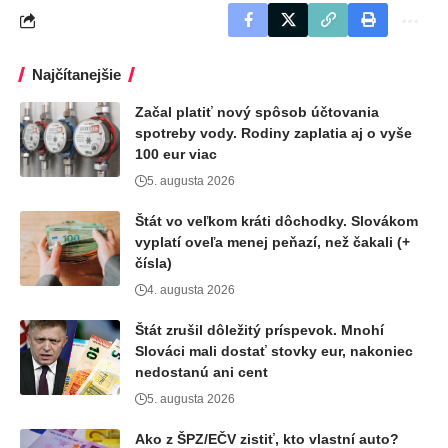
Najčítanejšie
Začal platiť nový spôsob účtovania
spotreby vody. Rodiny zaplatia aj o vyše
100 eur viac
5. augusta 2026
Štát vo veľkom kráti dôchodky. Slovákom
vyplatí oveľa menej peňazí, než čakali (+
čísla)
4. augusta 2026
Štát zrušil dôležitý príspevok. Mnohí
Slováci mali dostať stovky eur, nakoniec
nedostanú ani cent
5. augusta 2026
Ako z ŠPZ/EČV zistiť, kto vlastní auto?