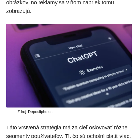
obrázkov, no reklamy sa v ňom napriek tomu
zobrazujú.
Zdroj:
Depositphotos
Táto vrstvená stratégia má za cieľ oslovovať rôzne
segmenty používateľov. Tí, čo sú ochotní platiť viac,