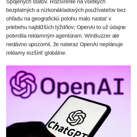
Spojených štátov. Rozšírenie na všetkých
bezplatných a nízkonákladových používateľov bez
ohľadu na geografickú polohu malo nastať v
priebehu najbližších týždňov; OpenAI to už údajne
potvrdila reklamným agentúram. WinBuzzer ale
nedávno
upozornil
, že nateraz OpenAI neplánuje
reklamy rozšíriť globálne.