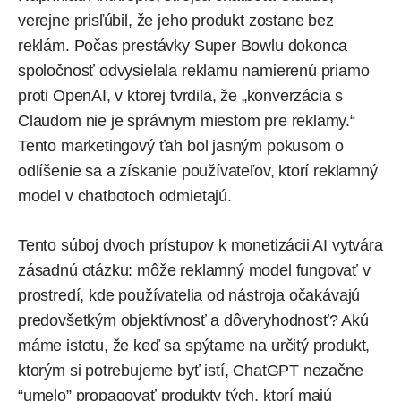
verejne prisľúbil, že jeho produkt zostane bez
reklám. Počas prestávky Super Bowlu dokonca
spoločnosť odvysielala reklamu namierenú priamo
proti OpenAI, v ktorej tvrdila, že „konverzácia s
Claudom nie je správnym miestom pre reklamy.“
Tento marketingový ťah bol jasným pokusom o
odlíšenie sa a získanie používateľov, ktorí reklamný
model v chatbotoch odmietajú.
Tento súboj dvoch prístupov k monetizácii AI vytvára
zásadnú otázku: môže reklamný model fungovať v
prostredí, kde používatelia od nástroja očakávajú
predovšetkým objektívnosť a dôveryhodnosť? Akú
máme istotu, že keď sa spýtame na určitý produkt,
ktorým si potrebujeme byť istí, ChatGPT nezačne
“umelo” propagovať produkty tých, ktorí majú