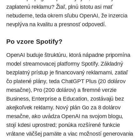
zaplatenú reklamu? Žiaľ, plnú istotu asi mať
nebudeme, teda okrem sľubu OpenAI, že inzercia
nevplýva na kvalitu a presnosť odpovedí.
Po vzore Spotify?
OpenAI buduje štruktúru, ktorá nápadne pripomína
model streamovacej platformy Spotify. Základný
bezplatný prístup je financovaný reklamami, zatiaľ
čo platené plány, teda ChatGPT Plus (20 dolárov
mesačne), Pro (200 dolárov) a firemné verzie
Business, Enterprise a Education, zostávajú bez
akejkoľvek reklamy. Nový plán Go za 8 dolárov
mesačne, ako
uvádza
OpenAI na svojom blogu,
stojí kdesi uprostred; ponúka rozšírené funkcie
vrátane väčšej pamäte a viac možností generovania