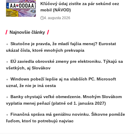
Kľúčový údaj zistíte za pár sekúnd cez
mobil (NÁVOD)
4. augusta 2026
Najnovšie články
Skutočne je pravda, že mladí fajčia menej? Eurostat
ukázal čísla, ktoré mnohých prekvapia
EÚ zaviedla obrovské zmeny pre elektroniku. Týkajú sa
všetkých, aj Slovákov
Windows pobeží lepšie aj na slabších PC. Microsoft
uznal, že nie je iná cesta
Banky chystajú veľké obmedzenie. Mnohým Slovákom
vyplatia menej peňazí (platné od 1. januára 2027)
Finančná správa má geniálnu novinku. Šikovne pomôže
ľuďom, ktorí to potrebujú najviac