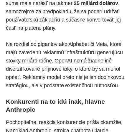
suma mala narásť na takmer
25 miliárd dolárov
,
samozrejme za predpokladu, že sa podarí udržať
používateľskú základňu a súčasne konvertovať jej
časť na platené plány.
Na rozdiel od gigantov ako Alphabet či Meta, ktoré
majú zavedenú reklamnú infraštruktúru generujúcu
stovky miliárd ročne, OpenAI nemá žiadne iné
diverzifikované príjmové toky, o ktoré by sa mohol
oprieť. Reklamný model preto nie je len doplnkovou
stratégiou, ale v podstate existenčnou nutnosťou.
Konkurenti na to idú inak, hlavne
Anthropic
Pochopiteľne, reakcia konkurencie prišla okamžite.
Napríklad
Anthropic
, strojca chatbota Claude,