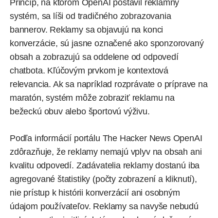
Princíp, na ktorom OpenAI postavil reklamný
systém, sa líši od tradičného zobrazovania
bannerov. Reklamy sa objavujú na konci
konverzácie, sú jasne označené ako sponzorovaný
obsah a zobrazujú sa oddelene od odpovedí
chatbota. Kľúčovým prvkom je kontextová
relevancia. Ak sa napríklad rozprávate o príprave na
maratón, systém môže zobraziť reklamu na
bežeckú obuv alebo športovú výživu.
Podľa
informácií
portálu The Hacker News OpenAI
zdôrazňuje, že reklamy nemajú vplyv na obsah ani
kvalitu odpovedí. Zadávatelia reklamy dostanú iba
agregované štatistiky (počty zobrazení a kliknutí),
nie prístup k histórii konverzácií ani osobným
údajom používateľov. Reklamy sa navyše nebudú