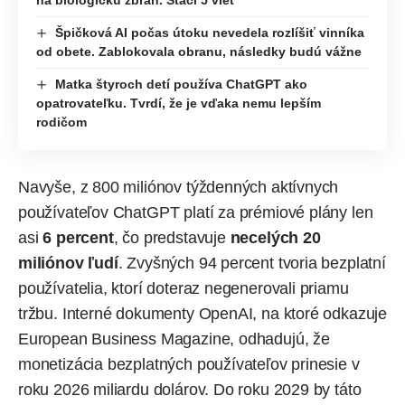
Špičková AI počas útoku nevedela rozlíšiť vinníka
od obete. Zablokovala obranu, následky budú vážne
Matka štyroch detí používa ChatGPT ako
opatrovateľku. Tvrdí, že je vďaka nemu lepším
rodičom
Navyše, z 800 miliónov týždenných aktívnych
používateľov ChatGPT platí za prémiové plány len
asi
6 percent
, čo predstavuje
necelých 20
miliónov ľudí
. Zvyšných 94 percent tvoria bezplatní
používatelia, ktorí doteraz negenerovali priamu
tržbu. Interné dokumenty OpenAI, na ktoré
odkazuje
European Business Magazine, odhadujú, že
monetizácia bezplatných používateľov prinesie v
roku 2026 miliardu dolárov. Do roku 2029 by táto