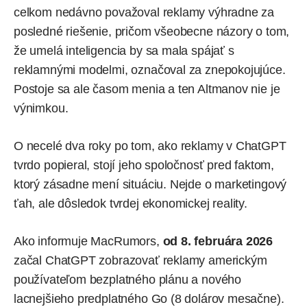
celkom nedávno považoval reklamy výhradne za
posledné riešenie, pričom všeobecne názory o tom,
že umelá inteligencia by sa mala spájať s
reklamnými modelmi, označoval za znepokojujúce.
Postoje sa ale časom menia a ten Altmanov nie je
výnimkou.
O necelé dva roky po tom, ako reklamy v ChatGPT
tvrdo popieral, stojí jeho spoločnosť pred faktom,
ktorý zásadne mení situáciu. Nejde o marketingový
ťah, ale dôsledok tvrdej ekonomickej reality.
Ako
informuje
MacRumors,
od 8. februára 2026
začal ChatGPT zobrazovať reklamy americkým
používateľom bezplatného plánu a nového
lacnejšieho predplatného Go (8 dolárov mesačne).