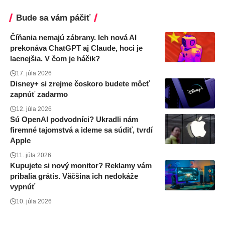
Bude sa vám páčiť
Číňania nemajú zábrany. Ich nová AI
prekonáva ChatGPT aj Claude, hoci je
lacnejšia. V čom je háčik?
17. júla 2026
Disney+ si zrejme čoskoro budete môcť
zapnúť zadarmo
12. júla 2026
Sú OpenAI podvodníci? Ukradli nám
firemné tajomstvá a ideme sa súdiť, tvrdí
Apple
11. júla 2026
Kupujete si nový monitor? Reklamy vám
pribalia grátis. Väčšina ich nedokáže
vypnúť
10. júla 2026