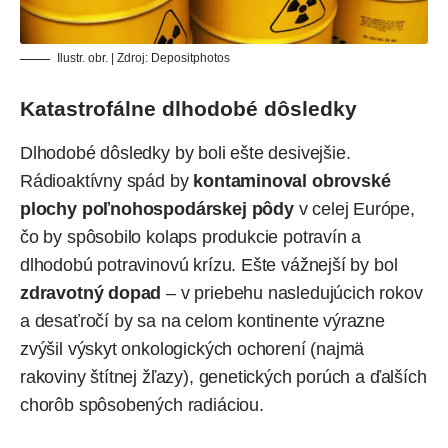
Ilustr. obr. | Zdroj:
Depositphotos
Katastrofálne dlhodobé dôsledky
Dlhodobé dôsledky by boli ešte desivejšie.
Rádioaktívny spád by
kontaminoval obrovské
plochy poľnohospodárskej pôdy
v celej Európe,
čo by spôsobilo kolaps produkcie potravín a
dlhodobú potravinovú krízu. Ešte vážnejší by bol
zdravotný dopad
– v priebehu nasledujúcich rokov
a desaťročí by sa na celom kontinente výrazne
zvýšil výskyt onkologických ochorení (najmä
rakoviny štítnej žľazy), genetických porúch a ďalších
chorôb spôsobených radiáciou.