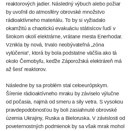
reaktorových jadier. Následný výbuch alebo požiar
by uvoľnil do atmosféry obrovské množstvo
rádioaktívneho materiálu. To by si vyžiadalo
okamžitú a chaotickú evakuáciu státisícov ľudí v
širokom okolí elektrárne, vrátane mesta Enerhodar.
Vznikla by nová, trvalo neobývateľná „zóna
vylúčenia“, ktorá by bola podstatne väčšia ako tá
okolo Černobyľu, keďže Záporožská elektráreň má
až šesť reaktorov.
Následne by sa problém stal celoeurópskym.
Šírenie rádioaktívneho mraku by záviselo výlučne
od počasia, najmä od smeru a sily vetra. S vysokou
pravdepodobnosťou by boli zasiahnuté obrovské
územia Ukrajiny, Ruska a Bieloruska. V závislosti od
poveternostných podmienok by sa však mrak mohol