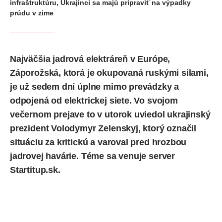
infraštruktúru, Ukrajinci sa majú pripraviť na výpadky
prúdu v zime
Najväčšia jadrová elektráreň v Európe,
Záporožská, ktorá je okupovaná
ruskými silami
,
je už sedem dní úplne mimo prevádzky a
odpojená od
elektrickej siete
. Vo svojom
večernom prejave to v utorok uviedol ukrajinský
prezident Volodymyr Zelenskyj, ktorý označil
situáciu za kritickú a varoval pred hrozbou
jadrovej havárie. Téme sa
venuje
server
Startitup.sk.