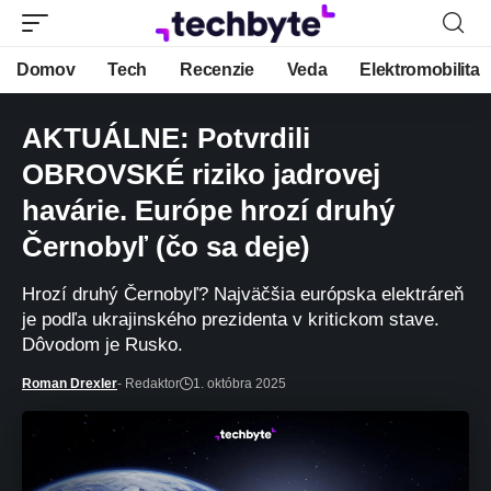
Domov
Tech
Recenzie
Veda
Elektromobilita
AKTUÁLNE: Potvrdili
OBROVSKÉ riziko jadrovej
havárie. Európe hrozí druhý
Černobyľ (čo sa deje)
Hrozí druhý Černobyľ? Najväčšia európska elektráreň
je podľa ukrajinského prezidenta v kritickom stave.
Dôvodom je Rusko.
Roman Drexler
- Redaktor
1. októbra 2025