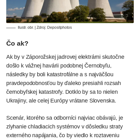
Ilustr. obr. | Zdroj:
Depositphotos
Čo ak?
Ak by v Záporožskej jadrovej elektrárni skutočne
došlo k vážnej havárii podobnej Černobyľu,
následky by boli katastrofálne a s najväčšou
pravdepodobnosťou by ďaleko presiahli rozsah
černobyľskej katastrofy. Dotklo by sa to nielen
Ukrajiny, ale celej Európy vrátane Slovenska.
Scenár, ktorého sa odborníci najviac obávajú, je
zlyhanie chladiacich systémov v dôsledku straty
externého napájania, čo by viedlo k roztaveniu