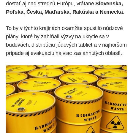
dostať aj nad strednú Európu, vrátane
Slovenska,
Poľska, Česka, Maďarska, Rakúska a Nemecka
.
To by v týchto krajinách okamžite spustilo núdzové
plány, ktoré by zahŕňali výzvy na ukrytie sa v
budovách, distribúciu jódových tabliet a v najhoršom
prípade aj evakuáciu najviac zasiahnutých oblastí.