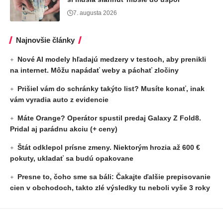
7. augusta 2026
Najnovšie články
Nové AI modely hľadajú medzery v testoch, aby prenikli
na internet. Môžu napádať weby a páchať zločiny
Prišiel vám do schránky takýto list? Musíte konať, inak
vám vyradia auto z evidencie
Máte Orange? Operátor spustil predaj Galaxy Z Fold8.
Pridal aj parádnu akciu (+ ceny)
Štát odklepol prísne zmeny. Niektorým hrozia až 600 €
pokuty, ukladať sa budú opakovane
Presne to, čoho sme sa báli: Čakajte ďalšie prepisovanie
cien v obchodoch, takto zlé výsledky tu neboli vyše 3 roky