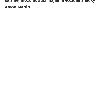
sa z nej môžu budúci majitelia vozidiel značky
Aston Martin.