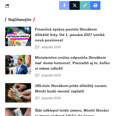
Najčítanejšie
Finančná správa posiela Slovákom
dôležité listy. Od 1. januára 2027 vzniká
nová povinnosť
7. augusta 2026
Ministerstvo vnútra odporúča Slovákom
mať doma hotovosť. Prezradili aj to, koľko
si máme odložiť
7. augusta 2026
185-tisíc Slovákom príde dôležitý oznam.
Mnohí budú musieť zaplatiť
7. augusta 2026
Štát odklepol tvrdú zmenu. Mnohí Slováci
si musia siahnuť hlbšie do úspor